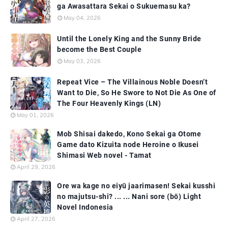
ga Awasattara Sekai o Sukuemasu ka?
May 04, 2026
Until the Lonely King and the Sunny Bride
become the Best Couple
May 03, 2026
Repeat Vice – The Villainous Noble Doesn’t
Want to Die, So He Swore to Not Die As One of
The Four Heavenly Kings (LN)
May 01, 2026
Mob Shisai dakedo, Kono Sekai ga Otome
Game dato Kizuita node Heroine o Ikusei
Shimasi Web novel - Tamat
April 29, 2026
Ore wa kage no eiyū jaarimasen! Sekai kusshi
no majutsu-shi? ... ... Nani sore (bō) Light
Novel Indonesia
April 27, 2026