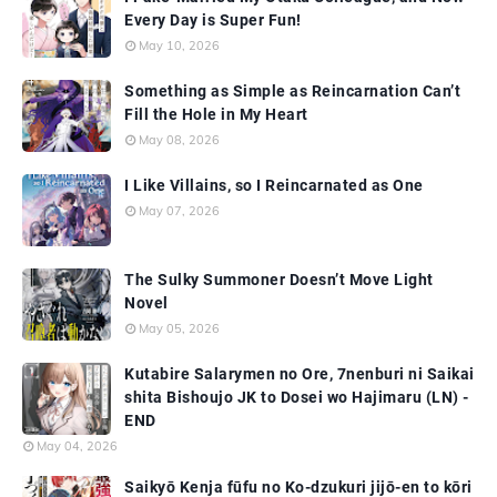
Every Day is Super Fun!
May 10, 2026
Something as Simple as Reincarnation Can’t
Fill the Hole in My Heart
May 08, 2026
I Like Villains, so I Reincarnated as One
May 07, 2026
The Sulky Summoner Doesn’t Move Light
Novel
May 05, 2026
Kutabire Salarymen no Ore, 7nenburi ni Saikai
shita Bishoujo JK to Dosei wo Hajimaru (LN) -
END
May 04, 2026
Saikyō Kenja fūfu no Ko-dzukuri jijō-en to kōri