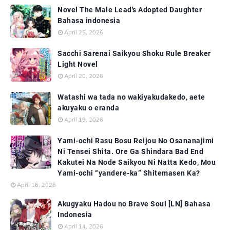
Novel The Male Lead's Adopted Daughter
Bahasa indonesia
April 25, 2026
Sacchi Sarenai Saikyou Shoku Rule Breaker
Light Novel
April 20, 2026
Watashi wa tada no wakiyakudakedo, aete
akuyaku o eranda
April 19, 2026
Yami-ochi Rasu Bosu Reijou No Osananajimi
Ni Tensei Shita. Ore Ga Shindara Bad End
Kakutei Na Node Saikyou Ni Natta Kedo, Mou
Yami-ochi “yandere-ka” Shitemasen Ka?
April 16, 2026
Akugyaku Hadou no Brave Soul [LN] Bahasa
Indonesia
April 14, 2026