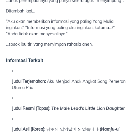
...anak perempuannya yang punya selera agak "menyimpang".
Ditambah lagi...
“Aku akan memberikan informasi yang paling Yang Mulia
inginkan.” “Informasi yang paling aku inginkan, katamu...?”
“Anda tidak akan menyesalinya.”
...sosok ibu tiri yang menyimpan rahasia aneh.
Informasi Terkait
Judul Terjemahan:
Aku Menjadi Anak Angkat Sang Pemeran
Utama Pria
Judul Resmi (Tapas):
The Male Lead's Little Lion Daughter
Judul Asli (Korea):
남주의 입양딸이 되었습니다 (
Namju-ui