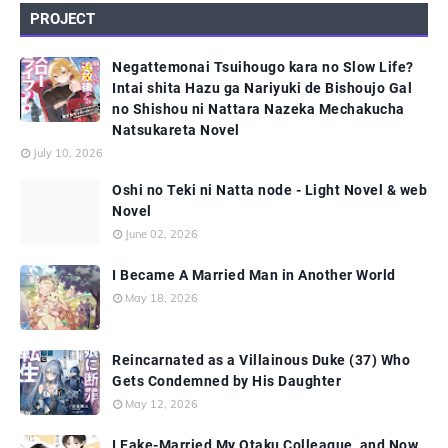
PROJECT
Negattemonai Tsuihougo kara no Slow Life?
Intai shita Hazu ga Nariyuki de Bishoujo Gal
no Shishou ni Nattara Nazeka Mechakucha
Natsukareta Novel
July 10, 2026
Oshi no Teki ni Natta node - Light Novel & web
Novel
June 02, 2026
I Became A Married Man in Another World
May 18, 2026
Reincarnated as a Villainous Duke (37) Who
Gets Condemned by His Daughter
May 12, 2026
I Fake-Married My Otaku Colleague, and Now