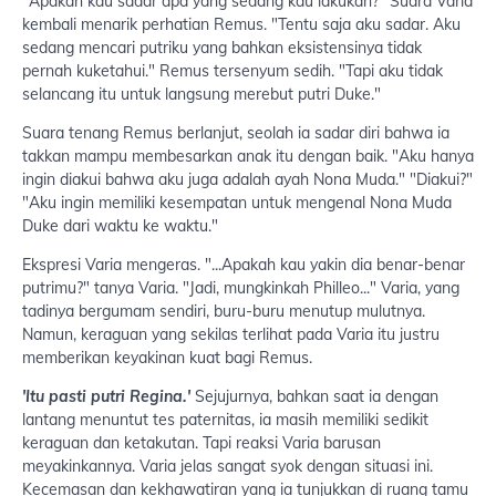
"Apakah kau sadar apa yang sedang kau lakukan?" Suara Varia
kembali menarik perhatian Remus. "Tentu saja aku sadar. Aku
sedang mencari putriku yang bahkan eksistensinya tidak
pernah kuketahui." Remus tersenyum sedih. "Tapi aku tidak
selancang itu untuk langsung merebut putri Duke."
Suara tenang Remus berlanjut, seolah ia sadar diri bahwa ia
takkan mampu membesarkan anak itu dengan baik. "Aku hanya
ingin diakui bahwa aku juga adalah ayah Nona Muda." "Diakui?"
"Aku ingin memiliki kesempatan untuk mengenal Nona Muda
Duke dari waktu ke waktu."
Ekspresi Varia mengeras. "...Apakah kau yakin dia benar-benar
putrimu?" tanya Varia. "Jadi, mungkinkah Philleo..." Varia, yang
tadinya bergumam sendiri, buru-buru menutup mulutnya.
Namun, keraguan yang sekilas terlihat pada Varia itu justru
memberikan keyakinan kuat bagi Remus.
'Itu pasti putri Regina.'
Sejujurnya, bahkan saat ia dengan
lantang menuntut tes paternitas, ia masih memiliki sedikit
keraguan dan ketakutan. Tapi reaksi Varia barusan
meyakinkannya. Varia jelas sangat syok dengan situasi ini.
Kecemasan dan kekhawatiran yang ia tunjukkan di ruang tamu