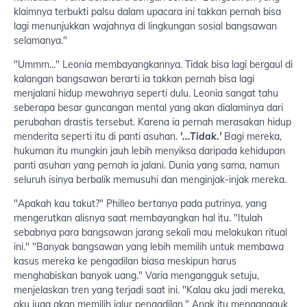
klaimnya terbukti palsu dalam upacara ini takkan pernah bisa
lagi menunjukkan wajahnya di lingkungan sosial bangsawan
selamanya."
"Ummm..." Leonia membayangkannya. Tidak bisa lagi bergaul di
kalangan bangsawan berarti ia takkan pernah bisa lagi
menjalani hidup mewahnya seperti dulu. Leonia sangat tahu
seberapa besar guncangan mental yang akan dialaminya dari
perubahan drastis tersebut. Karena ia pernah merasakan hidup
menderita seperti itu di panti asuhan.
'...Tidak.'
Bagi mereka,
hukuman itu mungkin jauh lebih menyiksa daripada kehidupan
panti asuhan yang pernah ia jalani. Dunia yang sama, namun
seluruh isinya berbalik memusuhi dan menginjak-injak mereka.
"Apakah kau takut?" Philleo bertanya pada putrinya, yang
mengerutkan alisnya saat membayangkan hal itu. "Itulah
sebabnya para bangsawan jarang sekali mau melakukan ritual
ini." "Banyak bangsawan yang lebih memilih untuk membawa
kasus mereka ke pengadilan biasa meskipun harus
menghabiskan banyak uang." Varia mengangguk setuju,
menjelaskan tren yang terjadi saat ini. "Kalau aku jadi mereka,
aku juga akan memilih jalur pengadilan." Anak itu mengangguk