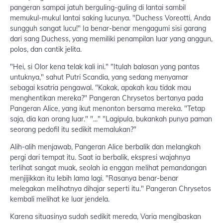
pangeran sampai jatuh berguling-guling di lantai sambil
memukul-mukul lantai saking lucunya. "Duchess Voreotti, Anda
sungguh sangat lucu!" Ia benar-benar mengagumi sisi garang
dari sang Duchess, yang memiliki penampilan luar yang anggun,
polos, dan cantik jelita.
"Hei, si Olor kena telak kali ini." "Itulah balasan yang pantas
untuknya," sahut Putri Scandia, yang sedang menyamar
sebagai ksatria pengawal. "Kakak, apakah kau tidak mau
menghentikan mereka?" Pangeran Chrysetos bertanya pada
Pangeran Alice, yang ikut menonton bersama mereka. "Tetap
saja, dia kan orang luar." "..." "Lagipula, bukankah punya paman
seorang pedofil itu sedikit memalukan?"
Alih-alih menjawab, Pangeran Alice berbalik dan melangkah
pergi dari tempat itu. Saat ia berbalik, ekspresi wajahnya
terlihat sangat muak, seolah ia enggan melihat pemandangan
menjijikkan itu lebih lama lagi. "Rasanya benar-benar
melegakan melihatnya dihajar seperti itu." Pangeran Chrysetos
kembali melihat ke luar jendela.
Karena situasinya sudah sedikit mereda, Varia mengibaskan