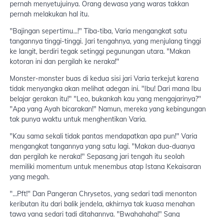
pernah menyetujuinya. Orang dewasa yang waras takkan
pernah melakukan hal itu.
"Bajingan sepertimu...!" Tiba-tiba, Varia mengangkat satu
tangannya tinggi-tinggi. Jari tengahnya, yang menjulang tinggi
ke langit, berdiri tegak setinggi pegunungan utara. "Makan
kotoran ini dan pergilah ke neraka!"
Monster-monster buas di kedua sisi jari Varia terkejut karena
tidak menyangka akan melihat adegan ini. "Ibu! Dari mana Ibu
belajar gerakan itu!" "Leo, bukankah kau yang mengajarinya?"
"Apa yang Ayah bicarakan!" Namun, mereka yang kebingungan
tak punya waktu untuk menghentikan Varia.
"Kau sama sekali tidak pantas mendapatkan apa pun!" Varia
mengangkat tangannya yang satu lagi. "Makan dua-duanya
dan pergilah ke neraka!" Sepasang jari tengah itu seolah
memiliki momentum untuk menembus atap Istana Kekaisaran
yang megah.
"...Pft!" Dan Pangeran Chrysetos, yang sedari tadi menonton
keributan itu dari balik jendela, akhirnya tak kuasa menahan
tawa yang sedari tadi ditahannya. "Bwahahaha!" Sang