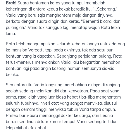
Brak!
Suara hantaman keras yang tumpul membelah
keheningan di antara kedua kakak beradik itu. "...Sekarang."
Varia, yang baru saja menghantam meja dengan tinjunya,
berkata dengan suara dingin dan keras. "Berhenti bicara, dan
pulanglah." Varia tak sanggup lagi menatap wajah Rota lebih
lama.
Rota telah mengumpulkan seluruh keberaniannya untuk datang
ke mansion Voreotti, tapi pada akhirnya, tak ada satu pun
bantuan yang ia dapatkan. Sepanjang perjalanan pulang, Rota
terus-menerus menyalahkan Varia, lalu bergantian memohon
bantuan lagi pada angin kosong, namun semuanya sia-sia
belaka.
Sementara itu, Varia langsung merebahkan dirinya di ranjang
seolah sedang melarikan diri dari kenyataan. Pada saat yang
sama, rasa lelah yang luar biasa hebat tiba-tiba menghantam
seluruh tubuhnya. Nyeri otot yang sangat menyiksa, disusul
dengan demam tinggi, menyiksa tubuh Varia tanpa ampun.
Philleo buru-buru memanggil dokter keluarga, dan Leonia
berdiri sendirian di luar kamar tempat Varia sedang tertidur
lelap akibat efek obat.