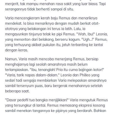
menjerit, tak mampu menahan rasa sakit yang luar biasa. Tapi
serangannya tidak berhenti sampai di situ.
Varia mencengkeram kerah baju Remus dan menariknya
mendekat. Ia bisa menariknya dengan mudah berkat otot-
ototnya yang belakangan ini terus ia latih. Lalu, ia
mengayunkan tinjunya telak ke pipi Remus. "Wah, Ibu!" Leonia,
yang menonton dari belakang, berseru kagum. "Ugh...!" Remus,
yang terhuyung akibat pukulan itu, jatuh terbanting ke lantai
dengan keras.
Namun, Varia masih mencoba menerjang Remus, bersiap
menghajarnya lagi seolah amarahnya masih belum
terlampiaskan. "Ibu, tenanglah! Pria itu cuma bajingan kotor!"
"Varia, tarik napas dalam-dalam." Leonia dan Philleo yang
sedari tadi sengaja membiarkan Varia melepaskan amarahnya
sambil tersenyum puas, baru bergerak menahannya setelah
beberapa saat.
"Dasar pedofil tua bangka menjijikkan!" Varia mengutuk Remus
yang tersungkur di lantai. Remus memasang ekspresi kosong
sambil menekan tangannya ke pipinya yang berdarah. Bahkan