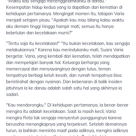
"Waktu kau sengaja menenggelamkanku di danau."
Kesempatan hidup kedua yang ia dapatkan dari kematian di
kehidupan pertamanya. Mengingat momen itu, tatapan Varia
menjadi setajam pisau. "Apakah kau mau bilang kalau waktu
aku demam tinggi hingga hampir mati, semua itu hanya
kebetulan dan kecelakaan murni?"
"Tentu saja itu kecelakaan!" "Itu bukan kecelakaan, kau sengaja
melakukannya." Karena kau merindukanku mati. Suara Varia
bergetar. Varia, yang kembali dari kematian, telah mendapatkan
dan mempelajari banyak hal. Keluarga berharga yang
memercayai dan menyayanginya dengan tulus, teman
tempatnya berbagi keluh kesah, dan rumah tempatnya bisa
beristirahat dengan nyaman. Dan kebenaran di balik insiden
jatuhnya ia ke danau adalah salah satu hal yang akhirnya ia
sadari.
"Kau mendorongku." Di kehidupan pertamanya, ia benar-benar
mengira itu adalah kecelakaan. Saat ia masih kecil, Varia
mengira Rota tak sengaja menyentuh punggungnya karena
berusaha menangkapnya yang terpeleset. Setelah demamnya
turun, ia bahkan meminta maaf pada adiknya, mengira adiknya