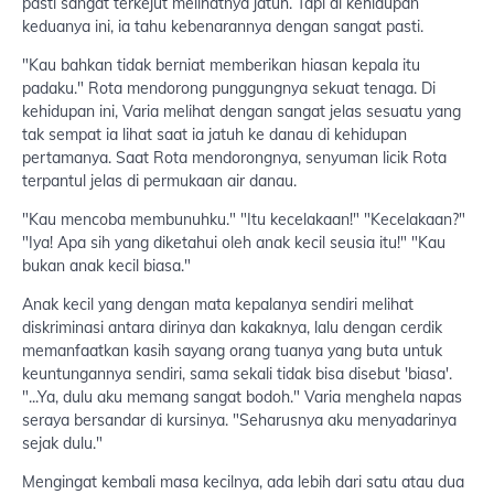
pasti sangat terkejut melihatnya jatuh. Tapi di kehidupan
keduanya ini, ia tahu kebenarannya dengan sangat pasti.
"Kau bahkan tidak berniat memberikan hiasan kepala itu
padaku." Rota mendorong punggungnya sekuat tenaga. Di
kehidupan ini, Varia melihat dengan sangat jelas sesuatu yang
tak sempat ia lihat saat ia jatuh ke danau di kehidupan
pertamanya. Saat Rota mendorongnya, senyuman licik Rota
terpantul jelas di permukaan air danau.
"Kau mencoba membunuhku." "Itu kecelakaan!" "Kecelakaan?"
"Iya! Apa sih yang diketahui oleh anak kecil seusia itu!" "Kau
bukan anak kecil biasa."
Anak kecil yang dengan mata kepalanya sendiri melihat
diskriminasi antara dirinya dan kakaknya, lalu dengan cerdik
memanfaatkan kasih sayang orang tuanya yang buta untuk
keuntungannya sendiri, sama sekali tidak bisa disebut 'biasa'.
"...Ya, dulu aku memang sangat bodoh." Varia menghela napas
seraya bersandar di kursinya. "Seharusnya aku menyadarinya
sejak dulu."
Mengingat kembali masa kecilnya, ada lebih dari satu atau dua