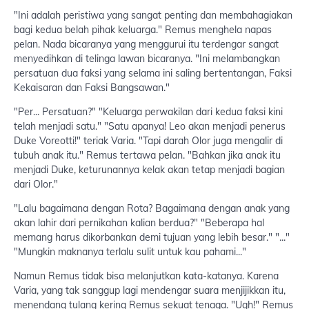
"Ini adalah peristiwa yang sangat penting dan membahagiakan
bagi kedua belah pihak keluarga." Remus menghela napas
pelan. Nada bicaranya yang menggurui itu terdengar sangat
menyedihkan di telinga lawan bicaranya. "Ini melambangkan
persatuan dua faksi yang selama ini saling bertentangan, Faksi
Kekaisaran dan Faksi Bangsawan."
"Per... Persatuan?" "Keluarga perwakilan dari kedua faksi kini
telah menjadi satu." "Satu apanya! Leo akan menjadi penerus
Duke Voreotti!" teriak Varia. "Tapi darah Olor juga mengalir di
tubuh anak itu." Remus tertawa pelan. "Bahkan jika anak itu
menjadi Duke, keturunannya kelak akan tetap menjadi bagian
dari Olor."
"Lalu bagaimana dengan Rota? Bagaimana dengan anak yang
akan lahir dari pernikahan kalian berdua?" "Beberapa hal
memang harus dikorbankan demi tujuan yang lebih besar." "..."
"Mungkin maknanya terlalu sulit untuk kau pahami..."
Namun Remus tidak bisa melanjutkan kata-katanya. Karena
Varia, yang tak sanggup lagi mendengar suara menjijikkan itu,
menendang tulang kering Remus sekuat tenaga. "Ugh!" Remus