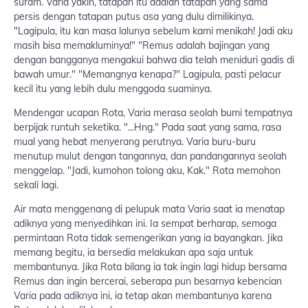
suram. Varia yakin, tatapan itu adalah tatapan yang sama
persis dengan tatapan putus asa yang dulu dimilikinya.
"Lagipula, itu kan masa lalunya sebelum kami menikah! Jadi aku
masih bisa memakluminya!" "Remus adalah bajingan yang
dengan bangganya mengakui bahwa dia telah meniduri gadis di
bawah umur." "Memangnya kenapa?" Lagipula, pasti pelacur
kecil itu yang lebih dulu menggoda suaminya.
Mendengar ucapan Rota, Varia merasa seolah bumi tempatnya
berpijak runtuh seketika. "...Hng." Pada saat yang sama, rasa
mual yang hebat menyerang perutnya. Varia buru-buru
menutup mulut dengan tangannya, dan pandangannya seolah
menggelap. "Jadi, kumohon tolong aku, Kak." Rota memohon
sekali lagi.
Air mata menggenang di pelupuk mata Varia saat ia menatap
adiknya yang menyedihkan ini. Ia sempat berharap, semoga
permintaan Rota tidak semengerikan yang ia bayangkan. Jika
memang begitu, ia bersedia melakukan apa saja untuk
membantunya. Jika Rota bilang ia tak ingin lagi hidup bersama
Remus dan ingin bercerai, seberapa pun besarnya kebencian
Varia pada adiknya ini, ia tetap akan membantunya karena