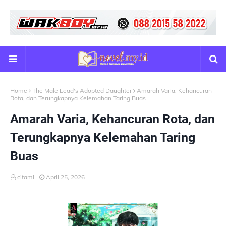
Home
The Male Lead's Adopted Daughter
Amarah Varia, Kehancuran
Rota, dan Terungkapnya Kelemahan Taring Buas
Amarah Varia, Kehancuran Rota, dan
Terungkapnya Kelemahan Taring
Buas
citami
April 25, 2026