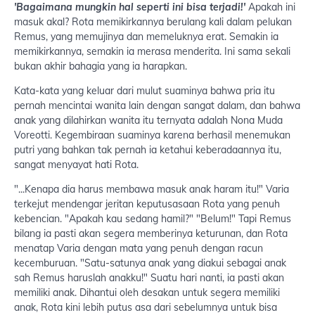
'Bagaimana mungkin hal seperti ini bisa terjadi!'
Apakah ini
masuk akal? Rota memikirkannya berulang kali dalam pelukan
Remus, yang memujinya dan memeluknya erat. Semakin ia
memikirkannya, semakin ia merasa menderita. Ini sama sekali
bukan akhir bahagia yang ia harapkan.
Kata-kata yang keluar dari mulut suaminya bahwa pria itu
pernah mencintai wanita lain dengan sangat dalam, dan bahwa
anak yang dilahirkan wanita itu ternyata adalah Nona Muda
Voreotti. Kegembiraan suaminya karena berhasil menemukan
putri yang bahkan tak pernah ia ketahui keberadaannya itu,
sangat menyayat hati Rota.
"...Kenapa dia harus membawa masuk anak haram itu!" Varia
terkejut mendengar jeritan keputusasaan Rota yang penuh
kebencian. "Apakah kau sedang hamil?" "Belum!" Tapi Remus
bilang ia pasti akan segera memberinya keturunan, dan Rota
menatap Varia dengan mata yang penuh dengan racun
kecemburuan. "Satu-satunya anak yang diakui sebagai anak
sah Remus haruslah anakku!" Suatu hari nanti, ia pasti akan
memiliki anak. Dihantui oleh desakan untuk segera memiliki
anak, Rota kini lebih putus asa dari sebelumnya untuk bisa