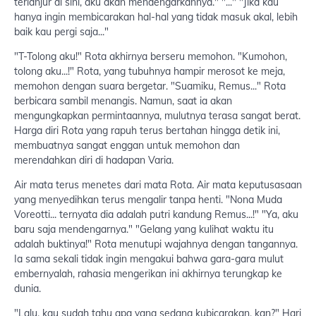
terlanjur di sini, aku akan mendengarkannya." "..." "Jika kau
hanya ingin membicarakan hal-hal yang tidak masuk akal, lebih
baik kau pergi saja..."
"T-Tolong aku!" Rota akhirnya berseru memohon. "Kumohon,
tolong aku...!" Rota, yang tubuhnya hampir merosot ke meja,
memohon dengan suara bergetar. "Suamiku, Remus..." Rota
berbicara sambil menangis. Namun, saat ia akan
mengungkapkan permintaannya, mulutnya terasa sangat berat.
Harga diri Rota yang rapuh terus bertahan hingga detik ini,
membuatnya sangat enggan untuk memohon dan
merendahkan diri di hadapan Varia.
Air mata terus menetes dari mata Rota. Air mata keputusasaan
yang menyedihkan terus mengalir tanpa henti. "Nona Muda
Voreotti... ternyata dia adalah putri kandung Remus...!" "Ya, aku
baru saja mendengarnya." "Gelang yang kulihat waktu itu
adalah buktinya!" Rota menutupi wajahnya dengan tangannya.
Ia sama sekali tidak ingin mengakui bahwa gara-gara mulut
embernyalah, rahasia mengerikan ini akhirnya terungkap ke
dunia.
"Lalu, kau sudah tahu apa yang sedang kubicarakan, kan?" Hari