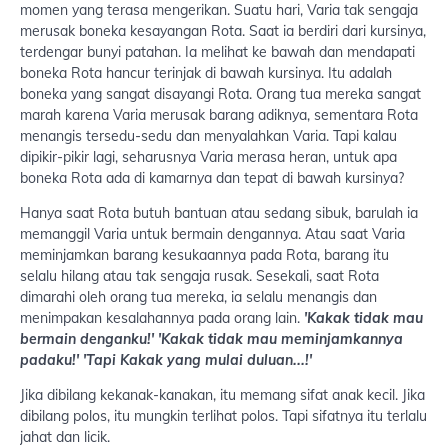
momen yang terasa mengerikan. Suatu hari, Varia tak sengaja
merusak boneka kesayangan Rota. Saat ia berdiri dari kursinya,
terdengar bunyi patahan. Ia melihat ke bawah dan mendapati
boneka Rota hancur terinjak di bawah kursinya. Itu adalah
boneka yang sangat disayangi Rota. Orang tua mereka sangat
marah karena Varia merusak barang adiknya, sementara Rota
menangis tersedu-sedu dan menyalahkan Varia. Tapi kalau
dipikir-pikir lagi, seharusnya Varia merasa heran, untuk apa
boneka Rota ada di kamarnya dan tepat di bawah kursinya?
Hanya saat Rota butuh bantuan atau sedang sibuk, barulah ia
memanggil Varia untuk bermain dengannya. Atau saat Varia
meminjamkan barang kesukaannya pada Rota, barang itu
selalu hilang atau tak sengaja rusak. Sesekali, saat Rota
dimarahi oleh orang tua mereka, ia selalu menangis dan
menimpakan kesalahannya pada orang lain.
'Kakak tidak mau
bermain denganku!'
'Kakak tidak mau meminjamkannya
padaku!'
'Tapi Kakak yang mulai duluan...!'
Jika dibilang kekanak-kanakan, itu memang sifat anak kecil. Jika
dibilang polos, itu mungkin terlihat polos. Tapi sifatnya itu terlalu
jahat dan licik.