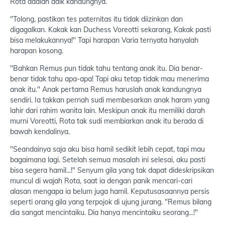
Rota adalah adik kandungnya.
"Tolong, pastikan tes paternitas itu tidak diizinkan dan
digagalkan. Kakak kan Duchess Voreotti sekarang, Kakak pasti
bisa melakukannya!" Tapi harapan Varia ternyata hanyalah
harapan kosong.
"Bahkan Remus pun tidak tahu tentang anak itu. Dia benar-
benar tidak tahu apa-apa! Tapi aku tetap tidak mau menerima
anak itu." Anak pertama Remus haruslah anak kandungnya
sendiri. Ia takkan pernah sudi membesarkan anak haram yang
lahir dari rahim wanita lain. Meskipun anak itu memiliki darah
murni Voreotti, Rota tak sudi membiarkan anak itu berada di
bawah kendalinya.
"Seandainya saja aku bisa hamil sedikit lebih cepat, tapi mau
bagaimana lagi. Setelah semua masalah ini selesai, aku pasti
bisa segera hamil...!" Senyum gila yang tak dapat dideskripsikan
muncul di wajah Rota, saat ia dengan panik mencari-cari
alasan mengapa ia belum juga hamil. Keputusasaannya persis
seperti orang gila yang terpojok di ujung jurang. "Remus bilang
dia sangat mencintaiku. Dia hanya mencintaiku seorang...!"