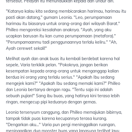
tersebut. Pelayan itu menundukkan kepala dan undur diri.
"Katanya kalau kita sedang membicarakan harimau, harimau itu
pasti akan datang," gumam Leonia. "Leo, perumpamaan
harimau itu biasanya untuk orang-orang dari wilayah Barat."
Philleo mengoreksi kesalahan anaknya. "Ayah, yang aku
ucapkan barusan itu kan cuma perumpamaan (metafora)."
"Perumpamaanmu tadi penggunaannya terlalu keliru." "Ah,
Ayah cerewet sekali!"
Melihat ayah dan anak buas itu kembali berdebat karena hal
sepele, Varia terkikik pelan. "Pokoknya, jangan berikan
kesempatan kepada orang-orang untuk menganggap kalian
berdua ini orang yang terlalu serius." "Apakah Ibu sedang
mengejek kami?" "Apakah Ibu sedang memaki kami?" Philleo
dan Leonia bertanya dengan ragu. "Tentu saja ini adalah
sebuah pujian!" Sang ibu buas, yang hatinya kini terasa lebih
ringan, mengecup pipi keduanya dengan gemas.
Leonia tersenyum canggung, dan Philleo memajukan bibirnya,
tampak tidak puas karena kecupannya terasa kurang.
"Dengarkan aku..." Varia pun pergi meninggalkan ruangan,
meninggalkan dua monster buas yang langsung terlihat layu