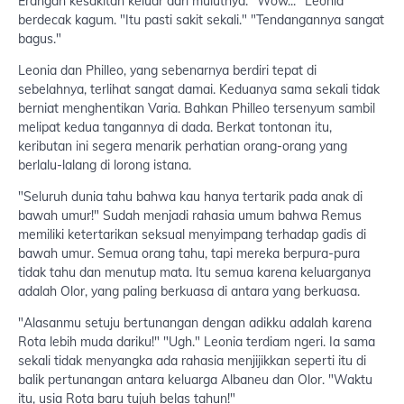
Erangan kesakitan keluar dari mulutnya. "Wow..." Leonia
berdecak kagum. "Itu pasti sakit sekali." "Tendangannya sangat
bagus."
Leonia dan Philleo, yang sebenarnya berdiri tepat di
sebelahnya, terlihat sangat damai. Keduanya sama sekali tidak
berniat menghentikan Varia. Bahkan Philleo tersenyum sambil
melipat kedua tangannya di dada. Berkat tontonan itu,
keributan ini segera menarik perhatian orang-orang yang
berlalu-lalang di lorong istana.
"Seluruh dunia tahu bahwa kau hanya tertarik pada anak di
bawah umur!" Sudah menjadi rahasia umum bahwa Remus
memiliki ketertarikan seksual menyimpang terhadap gadis di
bawah umur. Semua orang tahu, tapi mereka berpura-pura
tidak tahu dan menutup mata. Itu semua karena keluarganya
adalah Olor, yang paling berkuasa di antara yang berkuasa.
"Alasanmu setuju bertunangan dengan adikku adalah karena
Rota lebih muda dariku!" "Ugh." Leonia terdiam ngeri. Ia sama
sekali tidak menyangka ada rahasia menjijikkan seperti itu di
balik pertunangan antara keluarga Albaneu dan Olor. "Waktu
itu, usia Rota baru tujuh belas tahun!"