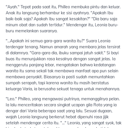
"Ayah." Tepat pada saat itu, Philleo membuka pintu dan keluar.
Anak itu langsung berhambur ke sisi ayahnya. "Apakah Ibu
baik-baik saja? Apakah Ibu sangat kesakitan?" "Dia baru saja
minum obat dan sudah tertidur." Mendengar itu, Leonia buru-
buru memelankan suaranya.
"...Apakah ini semua gara-gara wanita itu?" Suara Leonia
terdengar tenang. Namun amarah yang membara jelas tersirat
di dalamnya. "Gara-gara dia, ibuku sampai jatuh sakit." Si bayi
buas itu menunjukkan rasa kesalnya dengan sangat jelas. Ia
menggerutu panjang lebar, mengatakan bahwa kedatangan
wanita itu sama sekali tak membawa manfaat apa pun selain
membawa penyakit. Biasanya ia pasti sudah memuntahkan
sumpah serapah, tapi karena wanita itu masih berstatus
keluarga Varia, ia berusaha sekuat tenaga untuk menahannya.
"Leo." Philleo, yang mengawasi putrinya, memanggilnya pelan.
Ia lalu menceritakan secara singkat ucapan gila Rota yang ia
dengar dari Varia beberapa saat yang lalu. Sesuai dugaan,
wajah Leonia langsung berkerut hebat dipenuhi rasa jijik
setelah mendengar cerita itu. "..." Leonia, yang sangat syok, tak