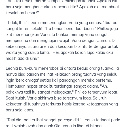
"Ah, aku terlalu marah sampai kehilangan kendali. Apakah aku
baru saja menghancurkan rencana kita? Apakah aku membuat
kesalahan besar?"
"Tidak, Ibu." Leonia menenangkan Varia yang cemas. "Ibu tadi
sangat keren sekali!" "Itu benar-benar luar biasa," Philleo juga
ikut menenangkan Varia. Ia bahkan memuji Varia sangat
mempesona dan menghujani wajah Varia dengan ciuman. Di
sebelahnya, suara aneh dari kecupan bibir itu terdengar untuk
waktu yang cukup lama. "Hei, apakah kalian lupa kalau aku
masih ada di sini?"
Leonia buru-buru menerobos di antara kedua orang tuanya. Ia
hanya bisa pasrah melihat kelakuan orang tuanya yang selalu
ingin 'berolahraga' setiap kali pandangan mereka bertemu.
Hembusan napas anak itu terdengar sangat dalam. "Ah,
pokoknya tadi itu sangat melegakan," Philleo tersenyum lebar.
Saat itulah, Varia akhirnya bisa tersenyum lega. Seluruh
kekuatan di tubuhnya terkuras habis karena ketegangan yang
baru saja lepas.
"Tapi dia tadi terlihat sangat percaya diri." Leonia teringat pada
raut wajah ayah dan anak Olor yang ia lihat di Istana