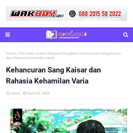
Home
The Male Lead's Adopted Daughter
Kehancuran Sang Kaisar
dan Rahasia Kehamilan Varia
Kehancuran Sang Kaisar dan
Rahasia Kehamilan Varia
citami
April 25, 2026