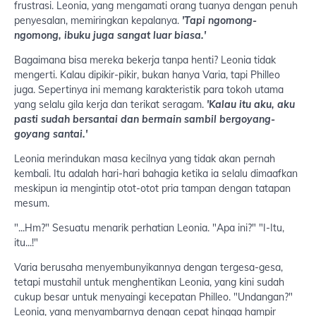
frustrasi. Leonia, yang mengamati orang tuanya dengan penuh
penyesalan, memiringkan kepalanya.
'Tapi ngomong-
ngomong, ibuku juga sangat luar biasa.'
Bagaimana bisa mereka bekerja tanpa henti? Leonia tidak
mengerti. Kalau dipikir-pikir, bukan hanya Varia, tapi Philleo
juga. Sepertinya ini memang karakteristik para tokoh utama
yang selalu gila kerja dan terikat seragam.
'Kalau itu aku, aku
pasti sudah bersantai dan bermain sambil bergoyang-
goyang santai.'
Leonia merindukan masa kecilnya yang tidak akan pernah
kembali. Itu adalah hari-hari bahagia ketika ia selalu dimaafkan
meskipun ia mengintip otot-otot pria tampan dengan tatapan
mesum.
"...Hm?" Sesuatu menarik perhatian Leonia. "Apa ini?" "I-Itu,
itu...!"
Varia berusaha menyembunyikannya dengan tergesa-gesa,
tetapi mustahil untuk menghentikan Leonia, yang kini sudah
cukup besar untuk menyaingi kecepatan Philleo. "Undangan?"
Leonia, yang menyambarnya dengan cepat hingga hampir