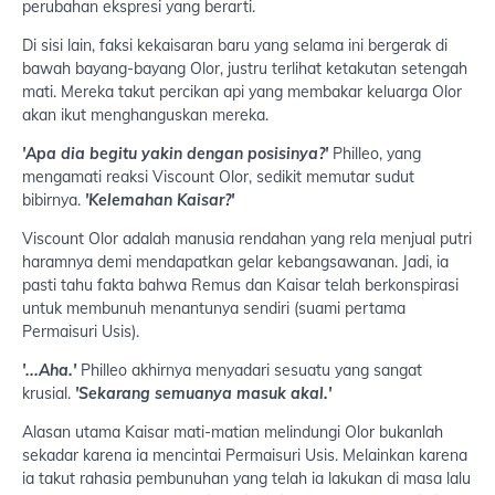
perubahan ekspresi yang berarti.
Di sisi lain, faksi kekaisaran baru yang selama ini bergerak di
bawah bayang-bayang Olor, justru terlihat ketakutan setengah
mati. Mereka takut percikan api yang membakar keluarga Olor
akan ikut menghanguskan mereka.
'Apa dia begitu yakin dengan posisinya?'
Philleo, yang
mengamati reaksi Viscount Olor, sedikit memutar sudut
bibirnya.
'Kelemahan Kaisar?'
Viscount Olor adalah manusia rendahan yang rela menjual putri
haramnya demi mendapatkan gelar kebangsawanan. Jadi, ia
pasti tahu fakta bahwa Remus dan Kaisar telah berkonspirasi
untuk membunuh menantunya sendiri (suami pertama
Permaisuri Usis).
'...Aha.'
Philleo akhirnya menyadari sesuatu yang sangat
krusial.
'Sekarang semuanya masuk akal.'
Alasan utama Kaisar mati-matian melindungi Olor bukanlah
sekadar karena ia mencintai Permaisuri Usis. Melainkan karena
ia takut rahasia pembunuhan yang telah ia lakukan di masa lalu