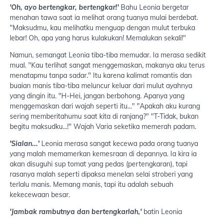
'Oh, ayo bertengkar, bertengkar!'
Bahu Leonia bergetar
menahan tawa saat ia melihat orang tuanya mulai berdebat.
"Maksudmu, kau melihatku menguap dengan mulut terbuka
lebar! Oh, apa yang harus kulakukan! Memalukan sekali!"
Namun, semangat Leonia tiba-tiba memudar. Ia merasa sedikit
mual. "Kau terlihat sangat menggemaskan, makanya aku terus
menatapmu tanpa sadar." Itu karena kalimat romantis dan
buaian manis tiba-tiba meluncur keluar dari mulut ayahnya
yang dingin itu. "H-Hei, jangan berbohong. Apanya yang
menggemaskan dari wajah seperti itu..." "Apakah aku kurang
sering memberitahumu saat kita di ranjang?" "T-Tidak, bukan
begitu maksudku...!" Wajah Varia seketika memerah padam.
'Sialan...'
Leonia merasa sangat kecewa pada orang tuanya
yang malah memamerkan kemesraan di depannya. Ia kira ia
akan disuguhi sup tomat yang pedas (pertengkaran), tapi
rasanya malah seperti dipaksa menelan selai stroberi yang
terlalu manis. Memang manis, tapi itu adalah sebuah
kekecewaan besar.
'Jambak rambutnya dan bertengkarlah,'
batin Leonia