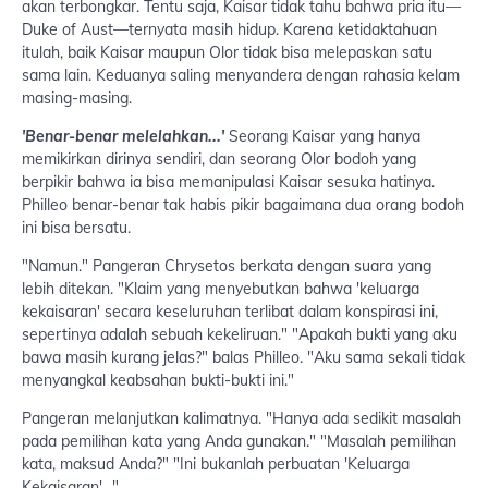
akan terbongkar. Tentu saja, Kaisar tidak tahu bahwa pria itu—
Duke of Aust—ternyata masih hidup. Karena ketidaktahuan
itulah, baik Kaisar maupun Olor tidak bisa melepaskan satu
sama lain. Keduanya saling menyandera dengan rahasia kelam
masing-masing.
'Benar-benar melelahkan...'
Seorang Kaisar yang hanya
memikirkan dirinya sendiri, dan seorang Olor bodoh yang
berpikir bahwa ia bisa memanipulasi Kaisar sesuka hatinya.
Philleo benar-benar tak habis pikir bagaimana dua orang bodoh
ini bisa bersatu.
"Namun." Pangeran Chrysetos berkata dengan suara yang
lebih ditekan. "Klaim yang menyebutkan bahwa 'keluarga
kekaisaran' secara keseluruhan terlibat dalam konspirasi ini,
sepertinya adalah sebuah kekeliruan." "Apakah bukti yang aku
bawa masih kurang jelas?" balas Philleo. "Aku sama sekali tidak
menyangkal keabsahan bukti-bukti ini."
Pangeran melanjutkan kalimatnya. "Hanya ada sedikit masalah
pada pemilihan kata yang Anda gunakan." "Masalah pemilihan
kata, maksud Anda?" "Ini bukanlah perbuatan 'Keluarga
Kekaisaran'..."