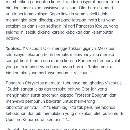
memberikan peringatan keras. Itu adalah isyarat agar ia tahu
diri dan sadar akan posisinya. Viscount Olor bergidik ngeri
untuk pertama kalinya. Sepertinya ia sama sekali tidak
menyangka akan dihadapkan pada tatapan mata biru yang
setajam es dan sikap sedingin ini dari Pangeran Kedua, yang
selama ini selalu dikenal karena kebaikan dan kelembutan
hatinya.
'Sialan...!'
Viscount Olor menggertakkan giginya. Meskipun
situasinya sekarang telah berbalik melawannya, ia merasa
sangat tidak terima dan marah karena Pangeran Keduanyalah
yang memimpin dewan bangsawan hari ini. "Kalau begitu,
biarkan aku yang bertanya padamu, Viscount."
Pangeran Chrysetos memutar tubuhnya menghadap Viscount.
"Sudah sangat jelas dan terbukti bahwa Olor-lah yang
mengirimkan surat ancaman kepada Profesor Bosgruni dan
menyewa pembunuh bayaran untuk menyerang
laboratoriumnya." "..." "Belum lagi kita tak perlu membahas
kebodohan dan aib memalukan yang dilakukan oleh putramu di
Upacara Kehormatan kemarin." "..."
"Jumlah dana negara yang kalian gelapkan dengan dalih