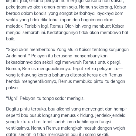
kejam. Jadi, selama pelayan itu menjaga suasana hati Kaisar,
pekerjaannya akan aman-aman saja. Namun sekarang, Kaisar
berada dalam kondisi yang sangat berbahaya, layaknya bom
waktu yang tidak diketahui kapan dan bagaimana akan
meledak. Terlebih lagi, Remus Olor-lah yang membuat Kaisar
menjadi semarah ini. Kedatangannya tidak akan membawa hal
baik.
"Saya akan memberitahu Yang Mulia Kaisar tentang kunjungan
Anda nanti." Pelayan itu berusaha menyembunyikan
kekesalannya dan sekali lagi menyuruh Remus untuk pergi.
Namun, Remus mengabaikannya. Tepat ketika pelayan itu—
yang terhuyung karena bahunya ditabrak keras oleh Remus—
hendak menghentikannya, Remus membuka pintu itu dengan
paksa.
"Ugh!" Pelayan itu tanpa sadar meringis.
Begitu pintu terbuka, bau alkohol yang menyengat dan hampir
seperti bau busuk langsung menusuk hidung. Jendela-jendela
yang tertutup tirai tebal sudah lama kehilangan fungsi
ventilasinya. Namun Remus melangkah masuk dengan wajah
datar, seolah ia tidak merasakan bau itu sama sekali.