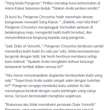
"Yang Mulia Pangeran." Philleo menatap kursi kehormatan di
mana Kaisar biasanya duduk. "Silakan Anda periksa sendiri."
Di kursi itu, Pangeran Chrysetos hadir memimpin dewan
bangsawan mewakili Sang Kaisar. "...Baiklah, mari kita lihat."
Pangeran Chrysetos mengangguk. Kemudian pelayan di
belakangnya maju, mengambil bukti-bukti tersebut, dan
menyerahkannya langsung kepada sang pangeran.
"Jadi, Duke of Voreotti..." Pangeran Chrysetos berbicara sambil
memeriksa bukti-bukti itu satu per satu. Mata keemasannya
bergerak dengan teliti, tak henti-hentinya membaca setiap
baris kalimat. "Apakah Anda mengklaim bahwa keluarga
kekaisaran terlibat dalam semua ini?"
"Aku hanya menyampaikan dugaanku berdasarkan bukti yang
ada." "Sepertinya Anda sudah sangat yakin dengan tuduhan
ini?" Pangeran sengaja membuka buku catatan itu lalu
menutupnya kembali dengan suara bantingan yang cukup
keras. Senyum bermasalah menghiasi wajahnya.
"Bukannya aku tidak memahami perasaan Duke Voreotti."
Pangeran, yang mengedarkan pandangannya ke seluruh