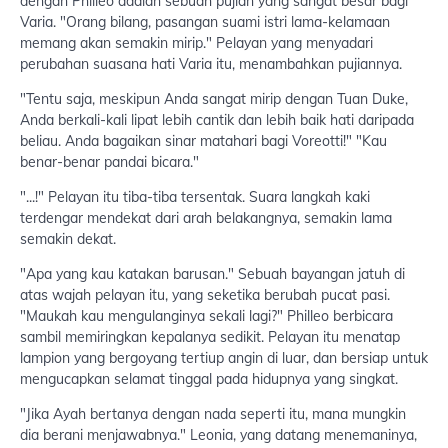
dengan Philleo adalah sebuah pujian yang sangat besar bagi
Varia. "Orang bilang, pasangan suami istri lama-kelamaan
memang akan semakin mirip." Pelayan yang menyadari
perubahan suasana hati Varia itu, menambahkan pujiannya.
"Tentu saja, meskipun Anda sangat mirip dengan Tuan Duke,
Anda berkali-kali lipat lebih cantik dan lebih baik hati daripada
beliau. Anda bagaikan sinar matahari bagi Voreotti!" "Kau
benar-benar pandai bicara."
"...!" Pelayan itu tiba-tiba tersentak. Suara langkah kaki
terdengar mendekat dari arah belakangnya, semakin lama
semakin dekat.
"Apa yang kau katakan barusan." Sebuah bayangan jatuh di
atas wajah pelayan itu, yang seketika berubah pucat pasi.
"Maukah kau mengulanginya sekali lagi?" Philleo berbicara
sambil memiringkan kepalanya sedikit. Pelayan itu menatap
lampion yang bergoyang tertiup angin di luar, dan bersiap untuk
mengucapkan selamat tinggal pada hidupnya yang singkat.
"Jika Ayah bertanya dengan nada seperti itu, mana mungkin
dia berani menjawabnya." Leonia, yang datang menemaninya,