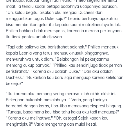
Mendapat tatapan dingin dari Varia, Philleo segera meminta
maaf. Ia terlalu sadar betapa bodohnya ucapannya barusan.
"Uh, kalau begitu, bisakah aku menjadi Duchess dan
menggantikan tugas Duke saja?" Leonia bertanya apakah ia
bisa memberikan gelar itu kepada suami matrelinealnya kelak.
Philleo bahkan tidak merespons, karena ia merasa pertanyaan
itu tidak pantas untuk dijawab.
"Tapi ada baiknya kau beristirahat sejenak." Philleo menepuk
kepala Leonia yang terus menusuk-nusuk pinggangnya,
menyuruhnya untuk diam. "Belakangan ini pekerjaanmu
memang cukup banyak." "Philleo, kau sendiri juga tidak pernah
beristirahat." "Karena aku adalah Duke." "Dan aku adalah
Duchess." "Bukankah kau baru saja menguap karena kelelahan
bekerja?"
"Itu karena aku memang sering merasa lelah akhir-akhir ini.
Pekerjaan bukanlah masalahnya..." Varia, yang tadinya
berdebat dengan keras, tiba-tiba memasang ekspresi bingung.
"Tunggu, bagaimana kau bisa tahu kalau aku tadi menguap?"
"Karena aku melihatnya." "Oh, astaga! Sejak kapan kau
mengintipku?!" Varia mengerang dan mulai kesal.