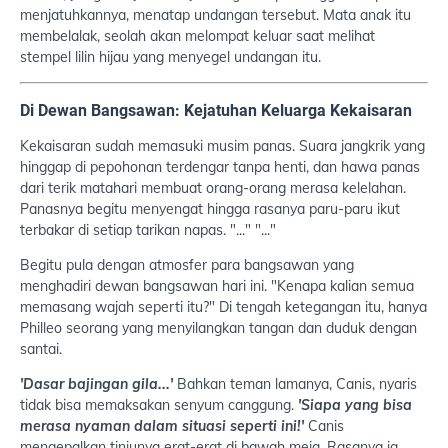
menjatuhkannya, menatap undangan tersebut. Mata anak itu
membelalak, seolah akan melompat keluar saat melihat
stempel lilin hijau yang menyegel undangan itu.
Di Dewan Bangsawan: Kejatuhan Keluarga Kekaisaran
Kekaisaran sudah memasuki musim panas. Suara jangkrik yang
hinggap di pepohonan terdengar tanpa henti, dan hawa panas
dari terik matahari membuat orang-orang merasa kelelahan.
Panasnya begitu menyengat hingga rasanya paru-paru ikut
terbakar di setiap tarikan napas. "..." "..."
Begitu pula dengan atmosfer para bangsawan yang
menghadiri dewan bangsawan hari ini. "Kenapa kalian semua
memasang wajah seperti itu?" Di tengah ketegangan itu, hanya
Philleo seorang yang menyilangkan tangan dan duduk dengan
santai.
'Dasar bajingan gila...'
Bahkan teman lamanya, Canis, nyaris
tidak bisa memaksakan senyum canggung.
'Siapa yang bisa
merasa nyaman dalam situasi seperti ini!'
Canis
mengepalkan tinjunya erat-erat di bawah meja. Rasanya ia