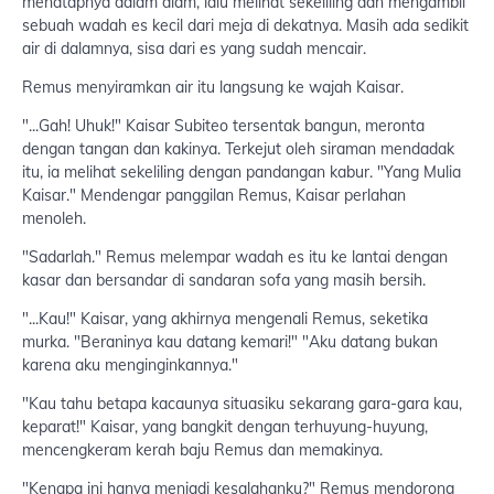
menatapnya dalam diam, lalu melihat sekeliling dan mengambil
sebuah wadah es kecil dari meja di dekatnya. Masih ada sedikit
air di dalamnya, sisa dari es yang sudah mencair.
Remus menyiramkan air itu langsung ke wajah Kaisar.
"...Gah! Uhuk!" Kaisar Subiteo tersentak bangun, meronta
dengan tangan dan kakinya. Terkejut oleh siraman mendadak
itu, ia melihat sekeliling dengan pandangan kabur. "Yang Mulia
Kaisar." Mendengar panggilan Remus, Kaisar perlahan
menoleh.
"Sadarlah." Remus melempar wadah es itu ke lantai dengan
kasar dan bersandar di sandaran sofa yang masih bersih.
"...Kau!" Kaisar, yang akhirnya mengenali Remus, seketika
murka. "Beraninya kau datang kemari!" "Aku datang bukan
karena aku menginginkannya."
"Kau tahu betapa kacaunya situasiku sekarang gara-gara kau,
keparat!" Kaisar, yang bangkit dengan terhuyung-huyung,
mencengkeram kerah baju Remus dan memakinya.
"Kenapa ini hanya menjadi kesalahanku?" Remus mendorong