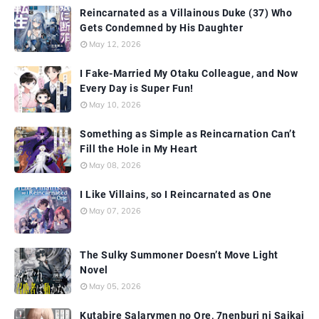
Reincarnated as a Villainous Duke (37) Who
Gets Condemned by His Daughter
May 12, 2026
I Fake-Married My Otaku Colleague, and Now
Every Day is Super Fun!
May 10, 2026
Something as Simple as Reincarnation Can’t
Fill the Hole in My Heart
May 08, 2026
I Like Villains, so I Reincarnated as One
May 07, 2026
The Sulky Summoner Doesn’t Move Light
Novel
May 05, 2026
Kutabire Salarymen no Ore, 7nenburi ni Saikai