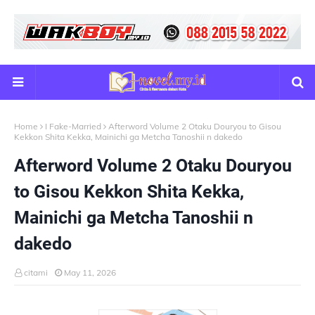
Home
I Fake-Married
Afterword Volume 2 Otaku Douryou to Gisou
Kekkon Shita Kekka, Mainichi ga Metcha Tanoshii n dakedo
Afterword Volume 2 Otaku Douryou
to Gisou Kekkon Shita Kekka,
Mainichi ga Metcha Tanoshii n
dakedo
citami
May 11, 2026