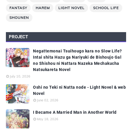
FANTASY
HAREM
LIGHT NOVEL
SCHOOL LIFE
SHOUNEN
PROJECT
Negattemonai Tsuihougo kara no Slow Life?
Intai shita Hazu ga Nariyuki de Bishoujo Gal
no Shishou ni Nattara Nazeka Mechakucha
Natsukareta Novel
July 10, 2026
Oshi no Teki ni Natta node - Light Novel & web
Novel
June 02, 2026
I Became A Married Man in Another World
May 18, 2026