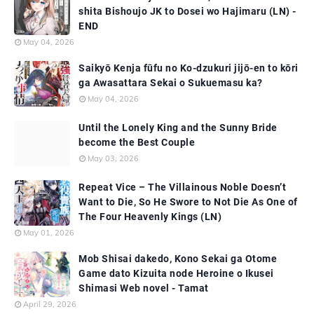
shita Bishoujo JK to Dosei wo Hajimaru (LN) -
END
May 04, 2026
Saikyō Kenja fūfu no Ko-dzukuri jijō-en to kōri
ga Awasattara Sekai o Sukuemasu ka?
May 04, 2026
Until the Lonely King and the Sunny Bride
become the Best Couple
May 03, 2026
Repeat Vice – The Villainous Noble Doesn’t
Want to Die, So He Swore to Not Die As One of
The Four Heavenly Kings (LN)
May 01, 2026
Mob Shisai dakedo, Kono Sekai ga Otome
Game dato Kizuita node Heroine o Ikusei
Shimasi Web novel - Tamat
April 29, 2026