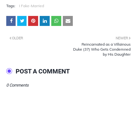
Tags:
I Fake-Married
OLDER
NEWER
Reincarnated as a Villainous
Duke (37) Who Gets Condemned
by His Daughter
POST A COMMENT
0 Comments