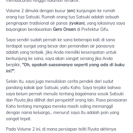
membacanya hingga halaman terakhir.
Volume 2 dimulai dengan busur (
arc
) kunjungan ke rumah
orang tua Satsuki. Rumah orang tua Satsuki adalah sebuah
penginapan tradisional air panas (
ryokan
), yang lokasinya saya
bayangkan berdasarkan
Gero Onsen
di Prefektur Gifu.
Saya sendiri sudah pernah ke sana beberapa kali; di sana
terdapat sungai yang besar dan pemandian air panasnya
adalah yang terbaik. Jika Anda memiliki kesempatan untuk
berkunjung ke sana, saya akan sangat senang jika Anda
berpikir,
"Oh, apakah suasananya seperti yang ada di buku
ini?"
.
Selain itu, saya juga menuliskan cerita pendek dari sudut
pandang kakak ipar Satsuki, yaitu Kaho. Saya terpikir bahwa
saya belum pernah menulis tentang bagaimana sosok Satsuki
dan Ryuta jika dilihat dari perspektif orang lain. Rasa penasaran
Kaho tentang mengapa mereka masih saling memanggil
dengan nama keluarga... menurut saya itu adalah poin yang
sangat tepat.
Pada Volume 2 ini, di mana persiapan teliti Ryuta akhirnya