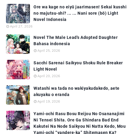
Ore wa kage no eiyū jaarimasen! Sekai kusshi
no majutsu-shi? ... ... Nani sore (bō) Light
Novel Indonesia
April 27, 2026
Novel The Male Lead's Adopted Daughter
Bahasa indonesia
April 25, 2026
Sacchi Sarenai Saikyou Shoku Rule Breaker
Light Novel
April 20, 2026
Watashi wa tada no wakiyakudakedo, aete
akuyaku o eranda
April 19, 2026
Yami-ochi Rasu Bosu Reijou No Osananajimi
Ni Tensei Shita. Ore Ga Shindara Bad End
Kakutei Na Node Saikyou Ni Natta Kedo, Mou
Yami-ochi “yandere-ka” Shitemasen Ka?