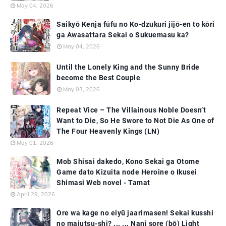
May 04, 2026
Saikyō Kenja fūfu no Ko-dzukuri jijō-en to kōri
ga Awasattara Sekai o Sukuemasu ka?
May 04, 2026
Until the Lonely King and the Sunny Bride
become the Best Couple
May 03, 2026
Repeat Vice – The Villainous Noble Doesn’t
Want to Die, So He Swore to Not Die As One of
The Four Heavenly Kings (LN)
May 01, 2026
Mob Shisai dakedo, Kono Sekai ga Otome
Game dato Kizuita node Heroine o Ikusei
Shimasi Web novel - Tamat
April 29, 2026
Ore wa kage no eiyū jaarimasen! Sekai kusshi
no majutsu-shi? ... ... Nani sore (bō) Light