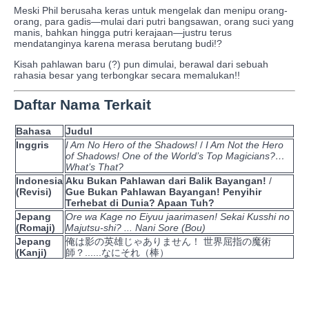
Meski Phil berusaha keras untuk mengelak dan menipu orang-
orang, para gadis—mulai dari putri bangsawan, orang suci yang
manis, bahkan hingga putri kerajaan—justru terus
mendatanginya karena merasa berutang budi!?
Kisah pahlawan baru (?) pun dimulai, berawal dari sebuah
rahasia besar yang terbongkar secara memalukan!!
Daftar Nama Terkait
Bahasa
Judul
Inggris
I Am No Hero of the Shadows!
/
I Am Not the Hero
of Shadows! One of the World’s Top Magicians?…
What’s That?
Indonesia
Aku Bukan Pahlawan dari Balik Bayangan!
/
(Revisi)
Gue Bukan Pahlawan Bayangan! Penyihir
Terhebat di Dunia? Apaan Tuh?
Jepang
Ore wa Kage no Eiyuu jaarimasen! Sekai Kusshi no
(Romaji)
Majutsu-shi? ... Nani Sore (Bou)
Jepang
俺は影の英雄じゃありません！ 世界屈指の魔術
(Kanji)
師？......なにそれ（棒）