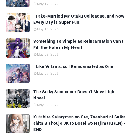
May 12, 2026
I Fake-Married My Otaku Colleague, and Now
Every Day is Super Fun!
May 10, 2026
Something as Simple as Reincarnation Can’t
Fill the Hole in My Heart
May 08, 2026
I Like Villains, so I Reincarnated as One
May 07, 2026
The Sulky Summoner Doesn’t Move Light
Novel
May 05, 2026
Kutabire Salarymen no Ore, 7nenburi ni Saikai
shita Bishoujo JK to Dosei wo Hajimaru (LN) -
END