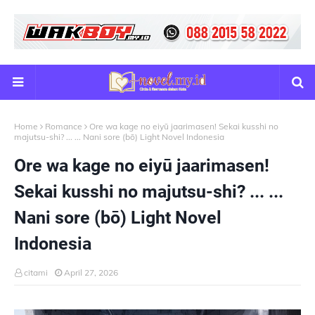
Home
Romance
Ore wa kage no eiyū jaarimasen! Sekai kusshi no
majutsu-shi? ... ... Nani sore (bō) Light Novel Indonesia
Ore wa kage no eiyū jaarimasen!
Sekai kusshi no majutsu-shi? ... ...
Nani sore (bō) Light Novel
Indonesia
citami
April 27, 2026