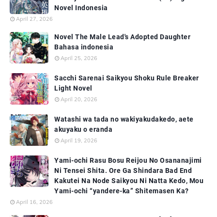
Novel Indonesia
April 27, 2026
Novel The Male Lead's Adopted Daughter
Bahasa indonesia
April 25, 2026
Sacchi Sarenai Saikyou Shoku Rule Breaker
Light Novel
April 20, 2026
Watashi wa tada no wakiyakudakedo, aete
akuyaku o eranda
April 19, 2026
Yami-ochi Rasu Bosu Reijou No Osananajimi
Ni Tensei Shita. Ore Ga Shindara Bad End
Kakutei Na Node Saikyou Ni Natta Kedo, Mou
Yami-ochi “yandere-ka” Shitemasen Ka?
April 16, 2026