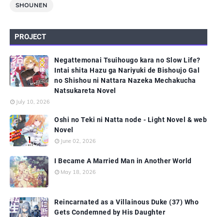
SHOUNEN
PROJECT
Negattemonai Tsuihougo kara no Slow Life?
Intai shita Hazu ga Nariyuki de Bishoujo Gal
no Shishou ni Nattara Nazeka Mechakucha
Natsukareta Novel
July 10, 2026
Oshi no Teki ni Natta node - Light Novel & web
Novel
June 02, 2026
I Became A Married Man in Another World
May 18, 2026
Reincarnated as a Villainous Duke (37) Who
Gets Condemned by His Daughter