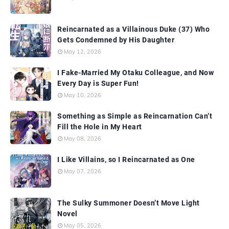
Reincarnated as a Villainous Duke (37) Who
Gets Condemned by His Daughter
May 12, 2026
I Fake-Married My Otaku Colleague, and Now
Every Day is Super Fun!
May 10, 2026
Something as Simple as Reincarnation Can’t
Fill the Hole in My Heart
May 08, 2026
I Like Villains, so I Reincarnated as One
May 07, 2026
The Sulky Summoner Doesn’t Move Light
Novel
May 05, 2026