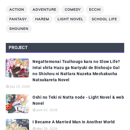
ACTION
ADVENTURE
COMEDY
ECCHI
FANTASY
HAREM
LIGHT NOVEL
SCHOOL LIFE
SHOUNEN
PROJECT
Negattemonai Tsuihougo kara no Slow Life?
Intai shita Hazu ga Nariyuki de Bishoujo Gal
no Shishou ni Nattara Nazeka Mechakucha
Natsukareta Novel
July 10, 2026
Oshi no Teki ni Natta node - Light Novel & web
Novel
June 02, 2026
I Became A Married Man in Another World
May 18, 2026