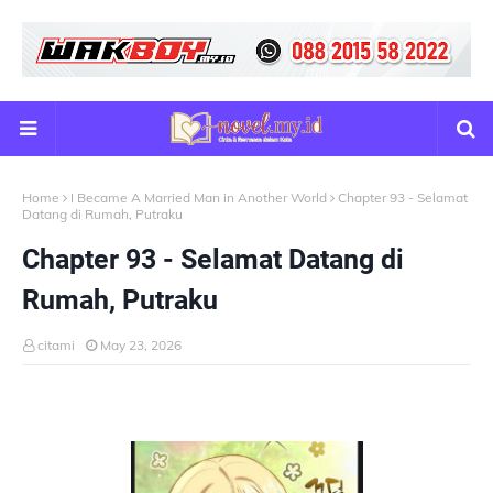
Home
I Became A Married Man in Another World
Chapter 93 - Selamat
Datang di Rumah, Putraku
Chapter 93 - Selamat Datang di
Rumah, Putraku
citami
May 23, 2026