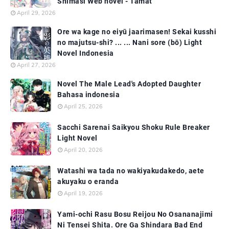
Shimasi Web novel - Tamat
April 29, 2026
Ore wa kage no eiyū jaarimasen! Sekai kusshi
no majutsu-shi? ... ... Nani sore (bō) Light
Novel Indonesia
April 27, 2026
Novel The Male Lead's Adopted Daughter
Bahasa indonesia
April 25, 2026
Sacchi Sarenai Saikyou Shoku Rule Breaker
Light Novel
April 20, 2026
Watashi wa tada no wakiyakudakedo, aete
akuyaku o eranda
April 19, 2026
Yami-ochi Rasu Bosu Reijou No Osananajimi
Ni Tensei Shita. Ore Ga Shindara Bad End