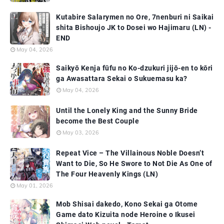
Kutabire Salarymen no Ore, 7nenburi ni Saikai
shita Bishoujo JK to Dosei wo Hajimaru (LN) -
END
May 04, 2026
Saikyō Kenja fūfu no Ko-dzukuri jijō-en to kōri
ga Awasattara Sekai o Sukuemasu ka?
May 04, 2026
Until the Lonely King and the Sunny Bride
become the Best Couple
May 03, 2026
Repeat Vice – The Villainous Noble Doesn’t
Want to Die, So He Swore to Not Die As One of
The Four Heavenly Kings (LN)
May 01, 2026
Mob Shisai dakedo, Kono Sekai ga Otome
Game dato Kizuita node Heroine o Ikusei