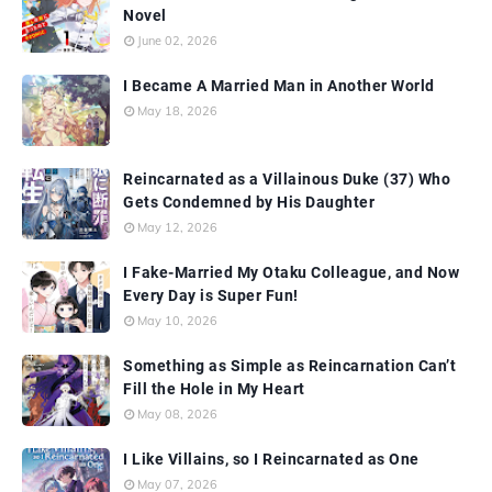
Novel
June 02, 2026
I Became A Married Man in Another World
May 18, 2026
Reincarnated as a Villainous Duke (37) Who
Gets Condemned by His Daughter
May 12, 2026
I Fake-Married My Otaku Colleague, and Now
Every Day is Super Fun!
May 10, 2026
Something as Simple as Reincarnation Can’t
Fill the Hole in My Heart
May 08, 2026
I Like Villains, so I Reincarnated as One
May 07, 2026