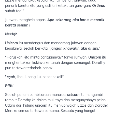
Lizzie mengangkat kepalanya. "Oh benar, Juhwan. Kuda
penarik kereta kita yang asli lari ketakutan gara-gara
Orthrus
subuh tadi."
Juhwan menghela napas.
Apa sekarang aku harus menarik
kereta sendiri?
Neeigh.
Unicorn
itu mendengus dan mendorong Juhwan dengan
kepalanya, seolah berkata,
'Jangan khawatir, aku di sini.'
"Haruskah kita minta bantuannya?" tanya Juhwan.
Unicorn
itu
menghentakkan kakinya ke tanah dengan semangat. Dorothy
pun tertawa terbahak-bahak.
"Ayah, lihat lubang itu, besar sekali!"
Pffft!
Seolah paham pembicaraan manusia,
unicorn
itu mengambil
rambut Dorothy ke dalam mulutnya dan mengunyahnya pelan.
Udara dari hidung
unicorn
itu meniup wajah Lizzie dan Dorothy.
Mereka semua tertawa bersama. Sesuatu yang hangat