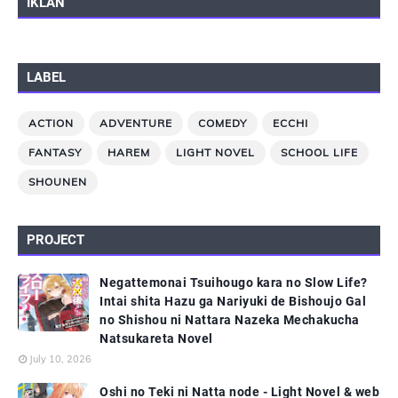
IKLAN
LABEL
ACTION
ADVENTURE
COMEDY
ECCHI
FANTASY
HAREM
LIGHT NOVEL
SCHOOL LIFE
SHOUNEN
PROJECT
Negattemonai Tsuihougo kara no Slow Life?
Intai shita Hazu ga Nariyuki de Bishoujo Gal
no Shishou ni Nattara Nazeka Mechakucha
Natsukareta Novel
July 10, 2026
Oshi no Teki ni Natta node - Light Novel & web