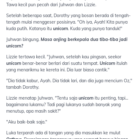
Tawa kecil pun pecah dari Juhwan dan Lizzie.
Setelah beberapa saat, Dorothy yang bosan berada di tengah-
tengah mulai menggeser posisinya. "Oh iya, Ayah! Kita punya
kuda putih. Katanya itu
unicorn
. Kuda yang punya tanduk!"
Juhwan bingung.
Masa anjing berkepala dua tiba-tiba jadi
unicorn?
Lizzie tertawa kecil. "Juhwan, setelah kau pingsan, seekor
unicorn
benar-benar berlari dari suatu tempat.
Unicorn
itulah
yang menarikmu ke kereta ini. Dia luar biasa cantik."
"Dia tidak kabur, Ayah. Dia tidak lari, dan dia juga mencium Oz,"
tambah Dorothy.
Lizzie menatap Juhwan. "Tentu saja
unicorn
itu penting, tapi...
bagaimana lukamu? Tadi pagi lukanya sudah banyak yang
menutup, apa masih sakit?"
"Aku baik-baik saja."
Luka terparah ada di tangan yang dia masukkan ke mulut