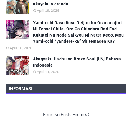
akuyaku o eranda
April 19, 2026
Yami-ochi Rasu Bosu Reijou No Osananajimi
Ni Tensei Shita. Ore Ga Shindara Bad End
Kakutei Na Node Saikyou Ni Natta Kedo, Mou
Yami-ochi “yandere-ka” Shitemasen Ka?
April 16, 2026
Akugyaku Hadou no Brave Soul [LN] Bahasa
Indonesia
April 14, 2026
INFORMASI
Error: No Posts Found