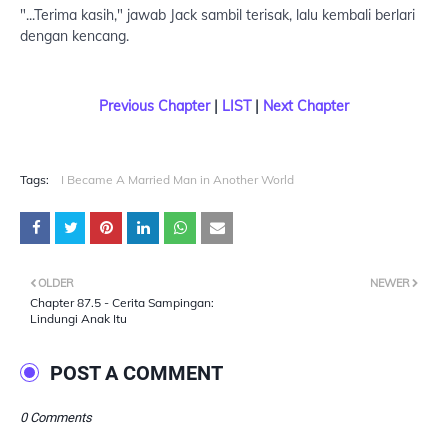
"...Terima kasih," jawab Jack sambil terisak, lalu kembali berlari
dengan kencang.
Previous Chapter
|
LIST
|
Next Chapter
Tags:
I Became A Married Man in Another World
OLDER
NEWER
Chapter 87.5 - Cerita Sampingan:
Lindungi Anak Itu
POST A COMMENT
0 Comments