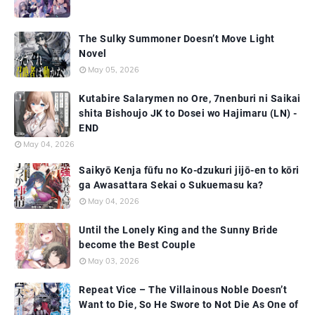
The Sulky Summoner Doesn’t Move Light
Novel
May 05, 2026
Kutabire Salarymen no Ore, 7nenburi ni Saikai
shita Bishoujo JK to Dosei wo Hajimaru (LN) -
END
May 04, 2026
Saikyō Kenja fūfu no Ko-dzukuri jijō-en to kōri
ga Awasattara Sekai o Sukuemasu ka?
May 04, 2026
Until the Lonely King and the Sunny Bride
become the Best Couple
May 03, 2026
Repeat Vice – The Villainous Noble Doesn’t
Want to Die, So He Swore to Not Die As One of