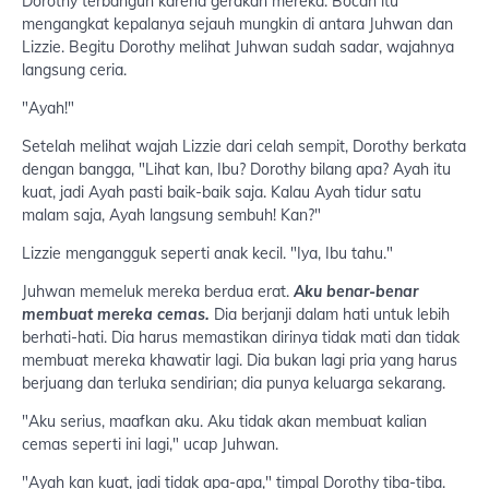
Dorothy terbangun karena gerakan mereka. Bocah itu
mengangkat kepalanya sejauh mungkin di antara Juhwan dan
Lizzie. Begitu Dorothy melihat Juhwan sudah sadar, wajahnya
langsung ceria.
"Ayah!"
Setelah melihat wajah Lizzie dari celah sempit, Dorothy berkata
dengan bangga, "Lihat kan, Ibu? Dorothy bilang apa? Ayah itu
kuat, jadi Ayah pasti baik-baik saja. Kalau Ayah tidur satu
malam saja, Ayah langsung sembuh! Kan?"
Lizzie mengangguk seperti anak kecil. "Iya, Ibu tahu."
Juhwan memeluk mereka berdua erat.
Aku benar-benar
membuat mereka cemas.
Dia berjanji dalam hati untuk lebih
berhati-hati. Dia harus memastikan dirinya tidak mati dan tidak
membuat mereka khawatir lagi. Dia bukan lagi pria yang harus
berjuang dan terluka sendirian; dia punya keluarga sekarang.
"Aku serius, maafkan aku. Aku tidak akan membuat kalian
cemas seperti ini lagi," ucap Juhwan.
"Ayah kan kuat, jadi tidak apa-apa," timpal Dorothy tiba-tiba.