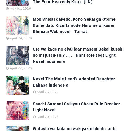
The Four Heavenly Kings (LN)
May 01, 2026
Mob Shisai dakedo, Kono Sekai ga Otome
Game dato Kizuita node Heroine o Ikusei
Shimasi Web novel - Tamat
April 29, 2026
Ore wa kage no eiyū jaarimasen! Sekai kusshi
no majutsu-shi? ... ... Nani sore (bō) Light
Novel Indonesia
April 27, 2026
Novel The Male Lead's Adopted Daughter
Bahasa indonesia
April 25, 2026
Sacchi Sarenai Saikyou Shoku Rule Breaker
Light Novel
April 20, 2026
Watashi wa tada no wakiyakudakedo, aete