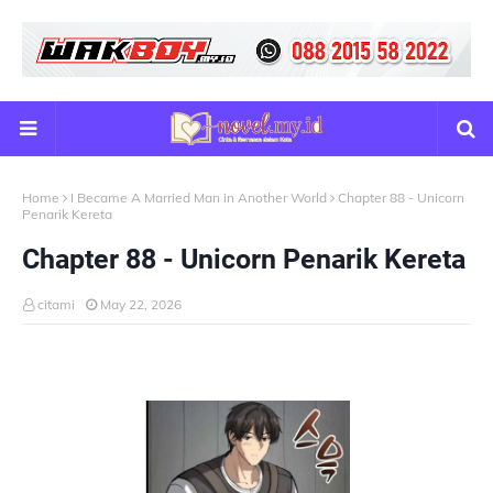
Home
I Became A Married Man in Another World
Chapter 88 - Unicorn
Penarik Kereta
Chapter 88 - Unicorn Penarik Kereta
citami
May 22, 2026