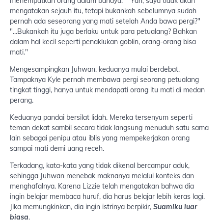
menempatkan orang dalam bahaya." "Yah, saya tidak akan
mengatakan sejauh itu, tetapi bukankah sebelumnya sudah
pernah ada seseorang yang mati setelah Anda bawa pergi?"
"...Bukankah itu juga berlaku untuk para petualang? Bahkan
dalam hal kecil seperti penaklukan goblin, orang-orang bisa
mati."
Mengesampingkan Juhwan, keduanya mulai berdebat.
Tampaknya Kyle pernah membawa pergi seorang petualang
tingkat tinggi, hanya untuk mendapati orang itu mati di medan
perang.
Keduanya pandai bersilat lidah. Mereka tersenyum seperti
teman dekat sambil secara tidak langsung menuduh satu sama
lain sebagai penipu atau iblis yang mempekerjakan orang
sampai mati demi uang receh.
Terkadang, kata-kata yang tidak dikenal bercampur aduk,
sehingga Juhwan menebak maknanya melalui konteks dan
menghafalnya. Karena Lizzie telah mengatakan bahwa dia
ingin belajar membaca huruf, dia harus belajar lebih keras lagi.
Jika memungkinkan, dia ingin istrinya berpikir,
Suamiku luar
biasa
.