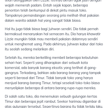
telah ditinggalkan oleh Lizzie. Istrinya berdiri agak jauh dengan
wajah memerah padam. Entah sejak kapan, beberapa
penonton telah berkumpul di dekat pintu masuk toko.
Tampaknya pemandangan seorang pria melihat-lihat pakaian
dalam wanita adalah hal yang sangat tidak biasa.
Hal itu juga tidak biasa bagi Juhwan sendiri. Dia tidak pernah
bermaksud menanyakan hal semacam itu. Dia hanya khawatir
Lizzie mungkin tidak mau membeli pakaian dalamnya sendiri
untuk menghemat uang. Pada akhirnya, Juhwan kabur dari toko
itu seolah sedang melarikan diri.
Setelah itu, mereka berkeliling membeli beberapa kebutuhan
sehari-hari. Seperti yang diharapkan dari sebuah kota
komersial, ada banyak barang eksotis yang terlihat di gang-
gangnya. Terkadang, bahkan ada barang-barang yang tampak
seperti berasal dari Timur. Tidak banyak toko yang hanya
menjual barang-barang Timur, tetapi sesekali toko-toko biasa
menyelipkan beberapa di antara barang rupa-rupa mereka.
Di salah satu toko, dia menemukan sebuah gulungan kertas
Timur dan beberapa jepit rambut. Seekor harimau digambar di
atas gulungan tersebut. Sepertinya barang itu tidak terlalu laku.