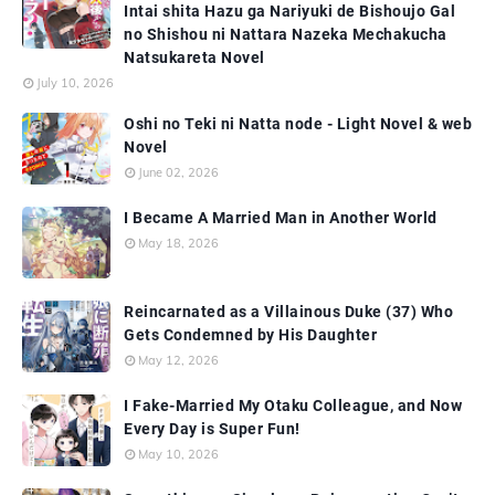
Intai shita Hazu ga Nariyuki de Bishoujo Gal
no Shishou ni Nattara Nazeka Mechakucha
Natsukareta Novel
July 10, 2026
Oshi no Teki ni Natta node - Light Novel & web
Novel
June 02, 2026
I Became A Married Man in Another World
May 18, 2026
Reincarnated as a Villainous Duke (37) Who
Gets Condemned by His Daughter
May 12, 2026
I Fake-Married My Otaku Colleague, and Now
Every Day is Super Fun!
May 10, 2026