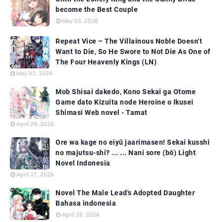
become the Best Couple
May 03, 2026
Repeat Vice – The Villainous Noble Doesn’t
Want to Die, So He Swore to Not Die As One of
The Four Heavenly Kings (LN)
May 01, 2026
Mob Shisai dakedo, Kono Sekai ga Otome
Game dato Kizuita node Heroine o Ikusei
Shimasi Web novel - Tamat
April 29, 2026
Ore wa kage no eiyū jaarimasen! Sekai kusshi
no majutsu-shi? ... ... Nani sore (bō) Light
Novel Indonesia
April 27, 2026
Novel The Male Lead's Adopted Daughter
Bahasa indonesia
April 25, 2026