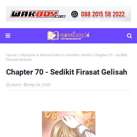
Home
I Became A Married Man in Another World
Chapter 70 - Sedikit
Firasat Gelisah
Chapter 70 - Sedikit Firasat Gelisah
citami
May 20, 2026