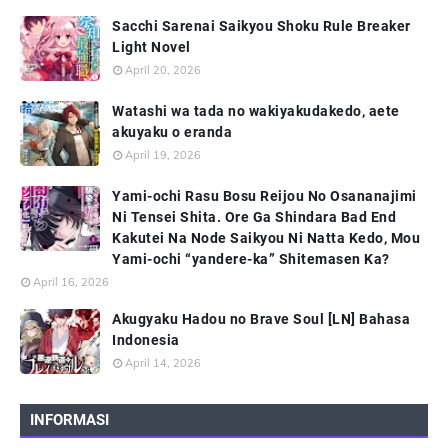
Sacchi Sarenai Saikyou Shoku Rule Breaker
Light Novel
April 20, 2026
Watashi wa tada no wakiyakudakedo, aete
akuyaku o eranda
April 19, 2026
Yami-ochi Rasu Bosu Reijou No Osananajimi
Ni Tensei Shita. Ore Ga Shindara Bad End
Kakutei Na Node Saikyou Ni Natta Kedo, Mou
Yami-ochi “yandere-ka” Shitemasen Ka?
April 16, 2026
Akugyaku Hadou no Brave Soul [LN] Bahasa
Indonesia
April 14, 2026
INFORMASI