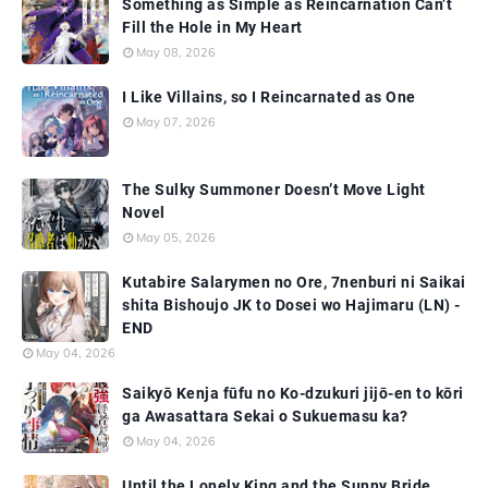
Something as Simple as Reincarnation Can’t
Fill the Hole in My Heart
May 08, 2026
I Like Villains, so I Reincarnated as One
May 07, 2026
The Sulky Summoner Doesn’t Move Light
Novel
May 05, 2026
Kutabire Salarymen no Ore, 7nenburi ni Saikai
shita Bishoujo JK to Dosei wo Hajimaru (LN) -
END
May 04, 2026
Saikyō Kenja fūfu no Ko-dzukuri jijō-en to kōri
ga Awasattara Sekai o Sukuemasu ka?
May 04, 2026
Until the Lonely King and the Sunny Bride