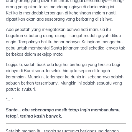
orang-orang yang diizinkan untuk tinggal bersamanya—orang-
orang yang akan terus mendampinginya di dunia asing ini.
Ketika ia mendadak terbangun di keheningan malam nanti,
dipastikan akan ada seseorang yang berbaring di sisinya.
Ada pepatah yang mengatakan bahwa hati manusia itu
bagaikan sebatang alang-alang—sangat mudah goyah ditiup
angin. Tampaknya hal itu benar adanya. Keinginan menggebu-
gebu untuk membantai Santa jahanam tadi seketika lenyap tak
berbekas dalam sekejap mata.
Lagipula, sudah tidak ada lagi hal berharga yang tersisa bagi
dirinya di Bumi sana. Ia selalu hidup kesepian di tengah
keramaian. Mungkin, terlempar ke dunia ini sebenarnya adalah
sebuah berkah tersembunyi. Mungkin ini adalah sesuatu yang
patut ia syukuri.
“… ”
Santa… aku sebenarnya masih tetap ingin membunuhmu,
tetapi, terima kasih banyak.
Setelah momen itu, segala sesuatunya berlangsung dengan