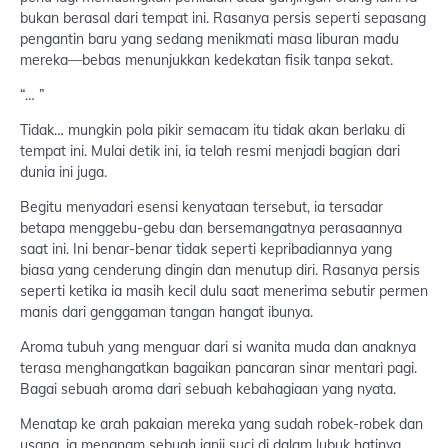
bukan berasal dari tempat ini. Rasanya persis seperti sepasang
pengantin baru yang sedang menikmati masa liburan madu
mereka—bebas menunjukkan kedekatan fisik tanpa sekat.
“… ”
Tidak… mungkin pola pikir semacam itu tidak akan berlaku di
tempat ini. Mulai detik ini, ia telah resmi menjadi bagian dari
dunia ini juga.
Begitu menyadari esensi kenyataan tersebut, ia tersadar
betapa menggebu-gebu dan bersemangatnya perasaannya
saat ini. Ini benar-benar tidak seperti kepribadiannya yang
biasa yang cenderung dingin dan menutup diri. Rasanya persis
seperti ketika ia masih kecil dulu saat menerima sebutir permen
manis dari genggaman tangan hangat ibunya.
Aroma tubuh yang menguar dari si wanita muda dan anaknya
terasa menghangatkan bagaikan pancaran sinar mentari pagi.
Bagai sebuah aroma dari sebuah kebahagiaan yang nyata.
Menatap ke arah pakaian mereka yang sudah robek-robek dan
usang, ia menanam sebuah janji suci di dalam lubuk hatinya