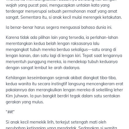
wajah yang pucat pasi, mengucapkan untaian kata yang
terdengar menyerupai sebuah permohonan maaf yang amat
sangat. Sementara itu, si anak kecil mulai merengek ketakutan.
Ia benar-benar harus segera menguasai bahasa dunia ini.
Karena tidak ada pilihan lain yang tersedia, ia perlahan-lahan
merentangkan kedua belah lengan raksasanya lalu
mengangkat tubuh mereka berdua sekaligus—satu orang di
lengan kanan, dan satu lagi di lengan kiri. Tepat saat lengannya
menyentuh punggung mereka, ia mendekap tubuh keduanya
dengan sangat lembut ke arah dadanya.
Kehilangan keseimbangan sejenak akibat diangkat tiba-tiba,
kedua wanita itu secara instingtif langsung mencengkeram erat
pakaiannya dan merangkulkan lengan mereka di sekeliling leher
Kim Juhwan. Ia pun bangkit berdiri tegak dalam satu sentakan
gerakan yang mulus.
“##!”
Si anak kecil memekik lirih, terkejut setengah mati oleh
perubahan ketinggian yang mendadak. Sedangkan si wanita