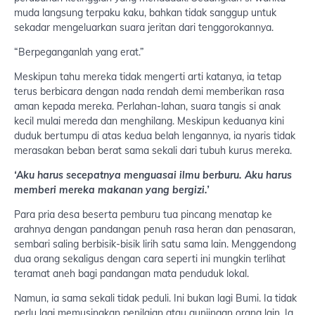
muda langsung terpaku kaku, bahkan tidak sanggup untuk
sekadar mengeluarkan suara jeritan dari tenggorokannya.
“Berpeganganlah yang erat.”
Meskipun tahu mereka tidak mengerti arti katanya, ia tetap
terus berbicara dengan nada rendah demi memberikan rasa
aman kepada mereka. Perlahan-lahan, suara tangis si anak
kecil mulai mereda dan menghilang. Meskipun keduanya kini
duduk bertumpu di atas kedua belah lengannya, ia nyaris tidak
merasakan beban berat sama sekali dari tubuh kurus mereka.
‘Aku harus secepatnya menguasai ilmu berburu. Aku harus
memberi mereka makanan yang bergizi.’
Para pria desa beserta pemburu tua pincang menatap ke
arahnya dengan pandangan penuh rasa heran dan penasaran,
sembari saling berbisik-bisik lirih satu sama lain. Menggendong
dua orang sekaligus dengan cara seperti ini mungkin terlihat
teramat aneh bagi pandangan mata penduduk lokal.
Namun, ia sama sekali tidak peduli. Ini bukan lagi Bumi. Ia tidak
perlu lagi memusingkan penilaian atau gunjingan orang lain. Ia