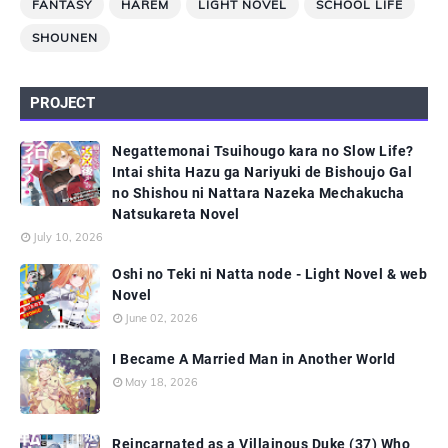
FANTASY
HAREM
LIGHT NOVEL
SCHOOL LIFE
SHOUNEN
PROJECT
Negattemonai Tsuihougo kara no Slow Life?
Intai shita Hazu ga Nariyuki de Bishoujo Gal
no Shishou ni Nattara Nazeka Mechakucha
Natsukareta Novel
July 10, 2026
Oshi no Teki ni Natta node - Light Novel & web
Novel
June 02, 2026
I Became A Married Man in Another World
May 18, 2026
Reincarnated as a Villainous Duke (37) Who