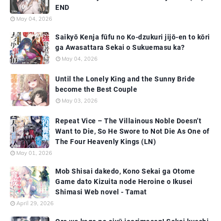
END
May 04, 2026
Saikyō Kenja fūfu no Ko-dzukuri jijō-en to kōri
ga Awasattara Sekai o Sukuemasu ka?
May 04, 2026
Until the Lonely King and the Sunny Bride
become the Best Couple
May 03, 2026
Repeat Vice – The Villainous Noble Doesn’t
Want to Die, So He Swore to Not Die As One of
The Four Heavenly Kings (LN)
May 01, 2026
Mob Shisai dakedo, Kono Sekai ga Otome
Game dato Kizuita node Heroine o Ikusei
Shimasi Web novel - Tamat
April 29, 2026