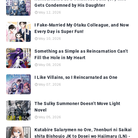
Gets Condemned by His Daughter
May 12, 2026
I Fake-Married My Otaku Colleague, and Now
Every Day is Super Fun!
May 10, 2026
Something as Simple as Reincarnation Can’t
Fill the Hole in My Heart
May 08, 2026
I Like Villains, so I Reincarnated as One
May 07, 2026
The Sulky Summoner Doesn’t Move Light
Novel
May 05, 2026
Kutabire Salarymen no Ore, 7nenburi ni Saikai
shita Bishoujo JK to Dosei wo Hajimaru (LN) -