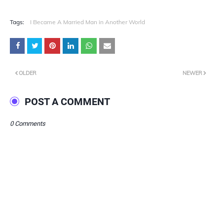
Tags:
I Became A Married Man in Another World
OLDER
NEWER
POST A COMMENT
0 Comments