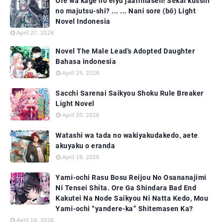
Ore wa kage no eiyū jaarimasen! Sekai kusshi
no majutsu-shi? ... ... Nani sore (bō) Light
Novel Indonesia
April 27, 2026
Novel The Male Lead's Adopted Daughter
Bahasa indonesia
April 25, 2026
Sacchi Sarenai Saikyou Shoku Rule Breaker
Light Novel
April 20, 2026
Watashi wa tada no wakiyakudakedo, aete
akuyaku o eranda
April 19, 2026
Yami-ochi Rasu Bosu Reijou No Osananajimi
Ni Tensei Shita. Ore Ga Shindara Bad End
Kakutei Na Node Saikyou Ni Natta Kedo, Mou
Yami-ochi “yandere-ka” Shitemasen Ka?
April 16, 2026