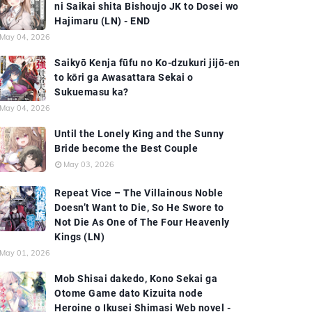
ni Saikai shita Bishoujo JK to Dosei wo
Hajimaru (LN) - END
May 04, 2026
Saikyō Kenja fūfu no Ko-dzukuri jijō-en
to kōri ga Awasattara Sekai o
Sukuemasu ka?
May 04, 2026
Until the Lonely King and the Sunny
Bride become the Best Couple
May 03, 2026
Repeat Vice – The Villainous Noble
Doesn’t Want to Die, So He Swore to
Not Die As One of The Four Heavenly
Kings (LN)
May 01, 2026
Mob Shisai dakedo, Kono Sekai ga
Otome Game dato Kizuita node
Heroine o Ikusei Shimasi Web novel -