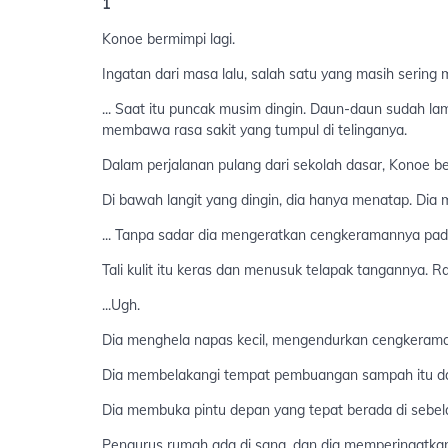
1
Konoe bermimpi lagi.
Ingatan dari masa lalu, salah satu yang masih sering
... Saat itu puncak musim dingin. Daun-daun sudah l
membawa rasa sakit yang tumpul di telinganya.
Dalam perjalanan pulang dari sekolah dasar, Konoe 
Di bawah langit yang dingin, dia hanya menatap. Dia
... Tanpa sadar dia mengeratkan cengkeramannya pada
Tali kulit itu keras dan menusuk telapak tangannya. Ras
...Ugh.
Dia menghela napas kecil, mengendurkan cengkeraman
Dia membelakangi tempat pembuangan sampah itu dan 
Dia membuka pintu depan yang tepat berada di sebe
Pengurus rumah ada di sana, dan dia memperingatka