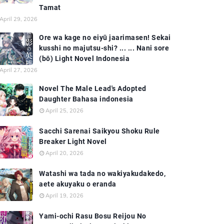
Tamat
April 29, 2026
Ore wa kage no eiyū jaarimasen! Sekai
kusshi no majutsu-shi? ... ... Nani sore
(bō) Light Novel Indonesia
April 27, 2026
Novel The Male Lead's Adopted
Daughter Bahasa indonesia
April 25, 2026
Sacchi Sarenai Saikyou Shoku Rule
Breaker Light Novel
April 20, 2026
Watashi wa tada no wakiyakudakedo,
aete akuyaku o eranda
April 19, 2026
Yami-ochi Rasu Bosu Reijou No