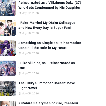
Reincarnated as a Villainous Duke (37)
Who Gets Condemned by His Daughter
May 12, 2026
I Fake-Married My Otaku Colleague,
and Now Every Day is Super Fun!
May 10, 2026
Something as Simple as Reincarnation
Can’t Fill the Hole in My Heart
May 08, 2026
I Like Villains, so I Reincarnated as
One
May 07, 2026
The Sulky Summoner Doesn’t Move
Light Novel
May 05, 2026
Kutabire Salarymen no Ore, 7nenburi