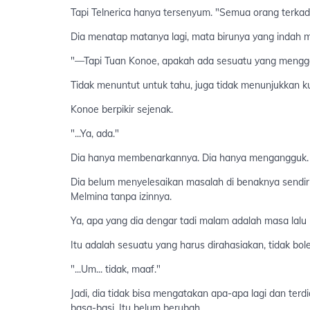
Tapi Telnerica hanya tersenyum. "Semua orang terka
Dia menatap matanya lagi, mata birunya yang indah 
"—Tapi Tuan Konoe, apakah ada sesuatu yang mengga
Tidak menuntut untuk tahu, juga tidak menunjukkan k
Konoe berpikir sejenak.
"...Ya, ada."
Dia hanya membenarkannya. Dia hanya mengangguk. D
Dia belum menyelesaikan masalah di benaknya sendiri.
Melmina tanpa izinnya.
Ya, apa yang dia dengar tadi malam adalah masa lalu 
Itu adalah sesuatu yang harus dirahasiakan, tidak bole
"...Um... tidak, maaf."
Jadi, dia tidak bisa mengatakan apa-apa lagi dan ter
basa-basi. Itu belum berubah.