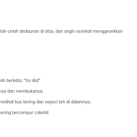
elah-celah dedaunan di atas, dan angin sesekali menggesekkan
 berkata, "Itu dia!"
annya dan membukanya.
melihat kue kering dan sepoci teh di dalamnya.
ering bercampur cokelat.