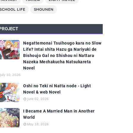
SCHOOL LIFE
SHOUNEN
PROJECT
Negattemonai Tsuihougo kara no Slow
Life? Intai shita Hazu ga Nariyuki de
Bishoujo Gal no Shishou ni Nattara
Nazeka Mechakucha Natsukareta
Novel
July 10, 2026
Oshi no Teki ni Natta node - Light
Novel & web Novel
June 02, 2026
I Became A Married Man in Another
World
May 18, 2026