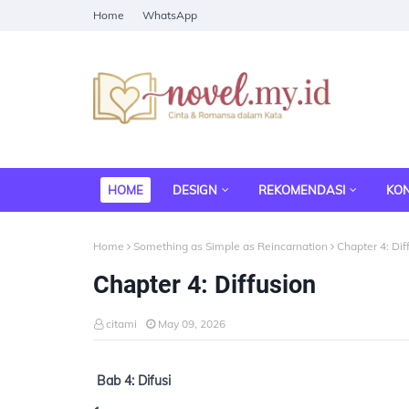
Home
WhatsApp
HOME
DESIGN
REKOMENDASI
KO
Home
Something as Simple as Reincarnation
Chapter 4: Dif
Chapter 4: Diffusion
citami
May 09, 2026
Bab 4: Difusi