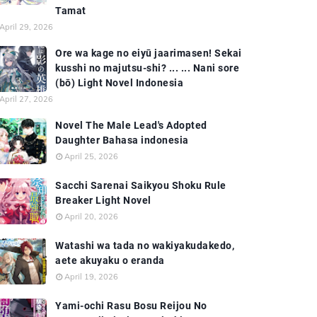
Tamat
April 29, 2026
Ore wa kage no eiyū jaarimasen! Sekai
kusshi no majutsu-shi? ... ... Nani sore
(bō) Light Novel Indonesia
April 27, 2026
Novel The Male Lead's Adopted
Daughter Bahasa indonesia
April 25, 2026
Sacchi Sarenai Saikyou Shoku Rule
Breaker Light Novel
April 20, 2026
Watashi wa tada no wakiyakudakedo,
aete akuyaku o eranda
April 19, 2026
Yami-ochi Rasu Bosu Reijou No