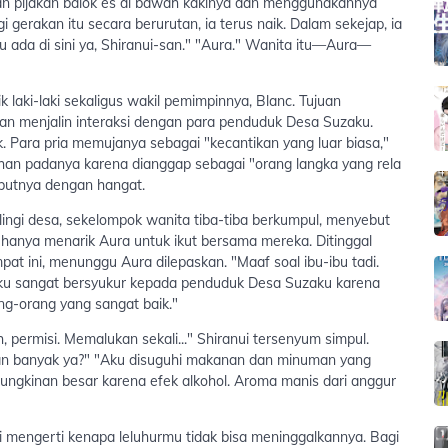
kan pijakan balok es di bawah kakinya dan menggunakannya
erakan itu secara berurutan, ia terus naik. Dalam sekejap, ia
u ada di sini ya, Shiranui-san." "Aura." Wanita itu—Aura—
laki-laki sekaligus wakil pemimpinnya, Blanc. Tujuan
an menjalin interaksi dengan para penduduk Desa Suzaku.
Para pria memujanya sebagai "kecantikan yang luar biasa,"
an padanya karena dianggap sebagai "orang langka yang rela
butnya dengan hangat.
ingi desa, sekelompok wanita tiba-tiba berkumpul, menyebut
hanya menarik Aura untuk ikut bersama mereka. Ditinggal
mpat ini, menunggu Aura dilepaskan. "Maaf soal ibu-ibu tadi.
Aku sangat bersyukur kepada penduduk Desa Suzaku karena
g-orang yang sangat baik."
 permisi. Memalukan sekali..." Shiranui tersenyum simpul.
 banyak ya?" "Aku disuguhi makanan dan minuman yang
mungkinan besar karena efek alkohol. Aroma manis dari anggur
 mengerti kenapa leluhurmu tidak bisa meninggalkannya. Bagi