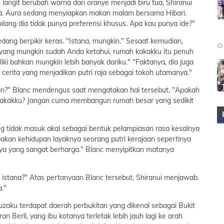
angit berubah warna dari oranye menjadi biru tua, Shiranui
ya. Aura sedang menyiapkan makan malam bersama Hibari.
ilang dia tidak punya preferensi khusus. Apa kau punya ide?"
ng berpikir keras. "Istana, mungkin." Sesaat kemudian,
ti yang mungkin sudah Anda ketahui, rumah kakakku itu penuh
liki bahkan mungkin lebih banyak dariku." "Faktanya, dia juga
cerita yang menjadikan putri raja sebagai tokoh utamanya."
, bukan?" Blanc mendengus saat mengatakan hal tersebut. "Apakah
kakakku? Jangan cuma membangun rumah besar yang sedikit
 tidak masuk akal sebagai bentuk pelampiasan rasa kesalnya
kan kehidupan layaknya seorang putri kerajaan sepertinya
ya yang sangat berharga." Blanc menyipitkan matanya
istana?" Atas pertanyaan Blanc tersebut, Shiranui menjawab.
."
Suzaku terdapat daerah perbukitan yang dikenal sebagai Bukit
 Berli, yang ibu kotanya terletak lebih jauh lagi ke arah