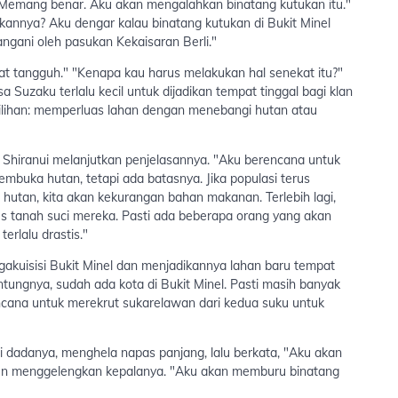
" "Memang benar. Aku akan mengalahkan binatang kutukan itu."
annya? Aku dengar kalau binatang kutukan di Bukit Minel
angani oleh pasukan Kekaisaran Berli."
t tangguh." "Kenapa kau harus melakukan hal senekat itu?"
 Suzaku terlalu kecil untuk dijadikan tempat tinggal bagi klan
lihan: memperluas lahan dengan menebangi hutan atau
Shiranui melanjutkan penjelasannya. "Aku berencana untuk
buka hutan, tetapi ada batasnya. Jika populasi terus
hutan, kita akan kekurangan bahan makanan. Terlebih lagi,
gus tanah suci mereka. Pasti ada beberapa orang yang akan
erlalu drastis."
ngakuisisi Bukit Minel dan menjadikannya lahan baru tempat
ungnya, sudah ada kota di Bukit Minel. Pasti masih banyak
encana untuk merekrut sukarelawan dari kedua suku untuk
i dadanya, menghela napas panjang, lalu berkata, "Aku akan
 pun menggelengkan kepalanya. "Aku akan memburu binatang