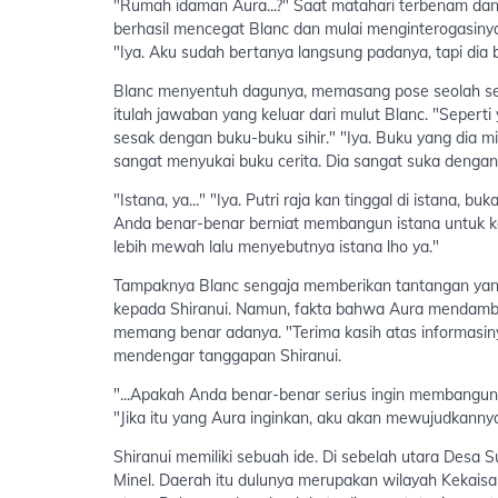
"Rumah idaman Aura...?" Saat matahari terbenam dan l
berhasil mencegat Blanc dan mulai menginterogasin
"Iya. Aku sudah bertanya langsung padanya, tapi dia b
Blanc menyentuh dagunya, memasang pose seolah seda
itulah jawaban yang keluar dari mulut Blanc. "Seper
sesak dengan buku-buku sihir." "Iya. Buku yang dia mi
sangat menyukai buku cerita. Dia sangat suka dengan 
"Istana, ya..." "Iya. Putri raja kan tinggal di istana
Anda benar-benar berniat membangun istana untuk 
lebih mewah lalu menyebutnya istana lho ya."
Tampaknya Blanc sengaja memberikan tantangan yang
kepada Shiranui. Namun, fakta bahwa Aura mendamba
memang benar adanya. "Terima kasih atas informasin
mendengar tanggapan Shiranui.
"...Apakah Anda benar-benar serius ingin membangun 
"Jika itu yang Aura inginkan, aku akan mewujudkannya
Shiranui memiliki sebuah ide. Di sebelah utara Desa 
Minel. Daerah itu dulunya merupakan wilayah Kekaisaran