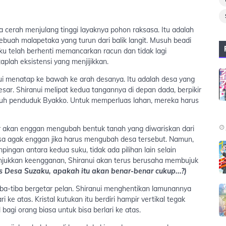
 cerah menjulang tinggi layaknya pohon raksasa. Itu adalah
 Sebuah malapetaka yang turun dari balik langit. Musuh beadi
ku telah berhenti memancarkan racun dan tidak lagi
lah eksistensi yang menjijikkan.
ranui menatap ke bawah ke arah desanya. Itu adalah desa yang
esar. Shiranui melipat kedua tangannya di depan dada, berpikir
ruh penduduk Byakko. Untuk memperluas lahan, mereka harus
akan enggan mengubah bentuk tanah yang diwariskan dari
rasa agak enggan jika harus mengubah desa tersebut. Namun,
ingan antara kedua suku, tidak ada pilihan lain selain
jukkan keengganan, Shiranui akan terus berusaha membujuk
s Desa Suzaku, apakah itu akan benar-benar cukup...?)
 tiba-tiba bergetar pelan. Shiranui menghentikan lamunannya
ke atas. Kristal kutukan itu berdiri hampir vertikal tegak
agi orang biasa untuk bisa berlari ke atas.