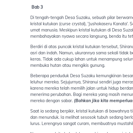
Bab 3
Di tengah-tengah Desa Suzaku, sebuah pilar berwarna
kristal kutukan (curse crystal), 'Jushokaseru Kanata'.
umat manusia. Meskipun kristal kutukan di Desa Suza
membahayakan nyawa secara langsung, benda itu tetap
Berdiri di atas puncak kristal kutukan tersebut, Shi
asri dan indah. Namun, ukurannya sama sekali tidak b
keras. Tidak ada cukup lahan untuk menampung selu
membuka hutan atau mengikis gunung.
Beberapa penduduk Desa Suzaku kemungkinan besar 
leluhur mereka. Sejujurnya, Shiranui sendiri juga me
karena mereka telah memilih jalan untuk hidup berdamp
menerima perubahan. Bagi mereka yang masih menun
mereka dengan sabar.
(Bahkan jika kita memperlua
Saat ia sedang berpikir, kristal kutukan di bawahnya
dan menunduk. Ia melihat sesosok tubuh sedang berlari 
lurus. Lerengnya sangat curam, membuatnya mustahil b