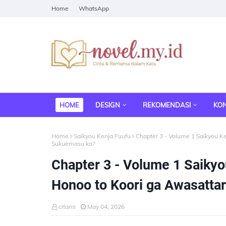
Home
WhatsApp
HOME
DESIGN
REKOMENDASI
KO
Home
Saikyou Kenja Fuufu
Chapter 3 - Volume 1 Saikyou Ke
Sukuemasu ka?
Chapter 3 - Volume 1 Saikyo
Honoo to Koori ga Awasatta
citami
May 04, 2026