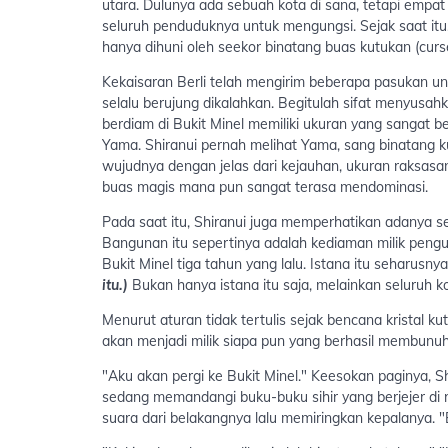
utara. Dulunya ada sebuah kota di sana, tetapi empat
seluruh penduduknya untuk mengungsi. Sejak saat itu
hanya dihuni oleh seekor binatang buas kutukan (curs
Kekaisaran Berli telah mengirim beberapa pasukan u
selalu berujung dikalahkan. Begitulah sifat menyusah
berdiam di Bukit Minel memiliki ukuran yang sangat b
Yama. Shiranui pernah melihat Yama, sang binatang kut
wujudnya dengan jelas dari kejauhan, ukuran raksas
buas magis mana pun sangat terasa mendominasi.
Pada saat itu, Shiranui juga memperhatikan adanya s
Bangunan itu sepertinya adalah kediaman milik pengu
Bukit Minel tiga tahun yang lalu. Istana itu seharusny
itu.)
Bukan hanya istana itu saja, melainkan seluruh k
Menurut aturan tidak tertulis sejak bencana kristal k
akan menjadi milik siapa pun yang berhasil membunuh
"Aku akan pergi ke Bukit Minel." Keesokan paginya, S
sedang memandangi buku-buku sihir yang berjejer di
suara dari belakangnya lalu memiringkan kepalanya. "Bu