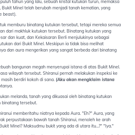
 puluh tahun yang lalu, sebuah kristal kutukan turun, memaksa
, Bukit Minel telah berubah menjadi tanah kematian, yang
e beast).
ntuk memburu binatang kutukan tersebut, tetapi mereka semua
kan dari makhluk kutukan tersebut. Binatang kutukan yang
esar dan kuat, dan Kekaisaran Berli menjulukinya sebagai
ukan dari Bukit Minel. Meskipun ia tidak bisa melihat
anya dan aura mengerikan yang sangat berbeda dari binatang
ebuah bangunan megah menyerupai istana di atas Bukit Minel.
asa wilayah tersebut. Shiranui pernah melakukan inspeksi ke
a masih berdiri kokoh di sana.
(Aku akan mengklaim istana
otanya.
utukan melanda, tanah yang dikuasai oleh binatang kutukan
 binatang tersebut.
hiranui memberitahu niatnya kepada Aura. "Eh?" Aura, yang
 rak perpustakaan bawah tanah Shiranui, menoleh ke arah
kit Minel? Maksudmu bukit yang ada di utara itu...?" "Iya."