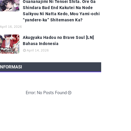
Osananajimi Ni Tensei Shita. Ore Ga
Shindara Bad End Kakutei Na Node
Saikyou Ni Natta Kedo, Mou Yami-ochi
“yandere-ka” Shitemasen Ka?
April 16, 2026
Akugyaku Hadou no Brave Soul [LN]
Bahasa Indonesia
April 14, 2026
INFORMASI
Error: No Posts Found