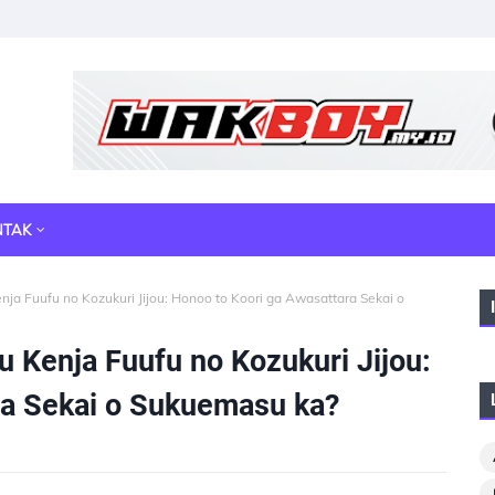
NTAK
nja Fuufu no Kozukuri Jijou: Honoo to Koori ga Awasattara Sekai o
u Kenja Fuufu no Kozukuri Jijou:
ra Sekai o Sukuemasu ka?