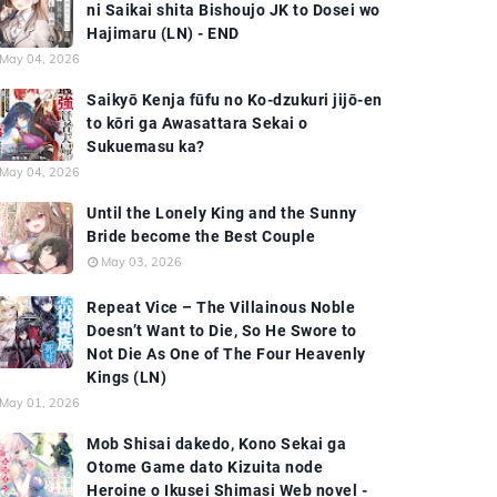
ni Saikai shita Bishoujo JK to Dosei wo
Hajimaru (LN) - END
May 04, 2026
Saikyō Kenja fūfu no Ko-dzukuri jijō-en
to kōri ga Awasattara Sekai o
Sukuemasu ka?
May 04, 2026
Until the Lonely King and the Sunny
Bride become the Best Couple
May 03, 2026
Repeat Vice – The Villainous Noble
Doesn’t Want to Die, So He Swore to
Not Die As One of The Four Heavenly
Kings (LN)
May 01, 2026
Mob Shisai dakedo, Kono Sekai ga
Otome Game dato Kizuita node
Heroine o Ikusei Shimasi Web novel -