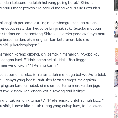
n dan kelaparan adalah hal yang paling berat." Shiranui
a harus menciptakan era baru di mana kedua suku kita bisa
agai langkah pertama, aku ingin membangun sebuah rumah.
 mendapat restu dari kedua belah pihak suku Suzaku maupun
ak terima dan menantang Shiranui, mereka pada akhirnya mau
p bersama dan, eh, menghasilkan keturunan, kita akan
a hidup berdampingan."
memerah karena alkohol, kini semakin memerah. "A-apa kau
ngan kuat. "Tidak, sama sekali tidak! Bisa tinggal
t menyenangkan." "T-terima kasih."
ujuan utama mereka, Shiranui sudah menduga bahwa Aura tidak
tujuannya yang begitu antusias terasa sangat melegakan
 pingsan karena mabuk di malam pertama mereka dan juga
nya ia tidak kehilangan kasih sayang dari istrinya.
mu untuk rumah kita nanti." "Preferensiku untuk rumah kita...?"
sihir, kurasa kita butuh ruang yang cukup luas, tapi apakah