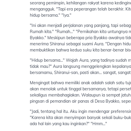
seorang pemimpin, kehilangan rakyat karena kedingina
mengangguk. "Tapi era peperangan telah berakhir. Kit
hidup bersama." "Iya."
"Ini akan menjadi perjalanan yang panjang, tapi seb
Rumah kita." "Rumah..." "Pernikahan kita untungnya
Byakko." Meskipun beberapa pria Byakko awalnya tid
menerima Shiranui sebagai suami Aura. "Dengan hidu
membuktikan bahwa kedua suku kita benar-benar bis
"Hidup bersama..." Wajah Aura, yang tadinya sudah 
tidak mau?" Aura langsung menggelengkan kepalanya de
bersamamu, Shiranui-san, pasti akan... sangat, sanga
Mengingat bahwa memiliki anak adalah salah satu t
akan menolak untuk tinggal bersamanya, tetapi perse
sekaligus membahagiakan. Walaupun ia sempat jatuh
pingsan di pemandian air panas di Desa Byakko, seperti
"Jadi, tentang hal itu. Aku ingin mendengar preferensi
"Karena kita akan menyimpan banyak sekali buku-buku 
ada hal lain yang kau inginkan?" "Hmm..."