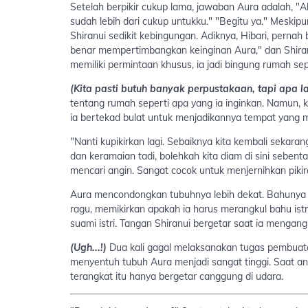
Setelah berpikir cukup lama, jawaban Aura adalah, "A
sudah lebih dari cukup untukku." "Begitu ya." Meski
Shiranui sedikit kebingungan. Adiknya, Hibari, perna
benar mempertimbangkan keinginan Aura," dan Shiranu
memiliki permintaan khusus, ia jadi bingung rumah se
(Kita pasti butuh banyak perpustakaan, tapi apa lag
tentang rumah seperti apa yang ia inginkan. Namun, k
ia bertekad bulat untuk menjadikannya tempat yang m
"Nanti kupikirkan lagi. Sebaiknya kita kembali sekar
dan keramaian tadi, bolehkah kita diam di sini sebent
mencari angin. Sangat cocok untuk menjernihkan pikiran
Aura mencondongkan tubuhnya lebih dekat. Bahunya 
ragu, memikirkan apakah ia harus merangkul bahu istri
suami istri. Tangan Shiranui bergetar saat ia menga
(Ugh...!)
Dua kali gagal melaksanakan tugas pembuat
menyentuh tubuh Aura menjadi sangat tinggi. Saat a
terangkat itu hanya bergetar canggung di udara.