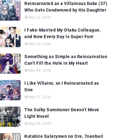
Reincarnated as a Villainous Duke (37)
Who Gets Condemned by His Daughter
May 12, 2026
I Fake-Married My Otaku Colleague,
and Now Every Day is Super Fun!
May 10, 2026
Something as Simple as Reincarnation
Can’t Fill the Hole in My Heart
May 08, 2026
I Like Villains, so I Reincarnated as
One
May 07, 2026
The Sulky Summoner Doesn’t Move
Light Novel
May 05, 2026
Kutabire Salarymen no Ore, 7nenburi