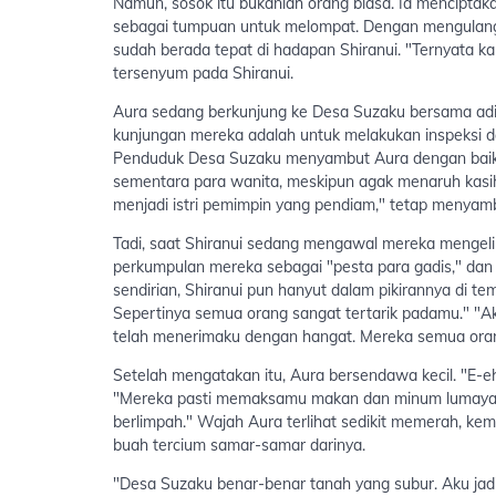
Namun, sosok itu bukanlah orang biasa. Ia mencipta
sebagai tumpuan untuk melompat. Dengan mengulangi g
sudah berada tepat di hadapan Shiranui. "Ternyata ka
tersenyum pada Shiranui.
Aura sedang berkunjung ke Desa Suzaku bersama adik 
kunjungan mereka adalah untuk melakukan inspeksi d
Penduduk Desa Suzaku menyambut Aura dengan baik. 
sementara para wanita, meskipun agak menaruh kasih
menjadi istri pemimpin yang pendiam," tetap menyam
Tadi, saat Shiranui sedang mengawal mereka mengelil
perkumpulan mereka sebagai "pesta para gadis," dan 
sendirian, Shiranui pun hanyut dalam pikirannya di te
Sepertinya semua orang sangat tertarik padamu." "
telah menerimaku dengan hangat. Mereka semua oran
Setelah mengatakan itu, Aura bersendawa kecil. "E-eh,
"Mereka pasti memaksamu makan dan minum lumayan
berlimpah." Wajah Aura terlihat sedikit memerah, ke
buah tercium samar-samar darinya.
"Desa Suzaku benar-benar tanah yang subur. Aku jadi