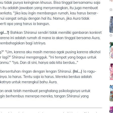
ku tidak punya keinginan khusus. Bisa tinggal bersamamu saja
pun itu adalah jawaban yang menyenangkan, itu juga membuat
h berkata, "Jika kau ingin membangun rumah, kau harus benar-
i sangat setuju dengan hal itu. Namun, jika Aura tidak
perti apa yang harus ia bangun.
i...?)
Bahkan Shiranui sendiri tidak memiliki gambaran konkret
arena ini adalah rumah di mana ia akan tinggal bersama Aura,
embahagiakan bagi istrinya.
ang?" "Um, karena aku masih merasa agak pusing karena alkohol
ar lagi?" Shiranui mengangguk. "Ini tempat yang bagus untuk
mu." "Iya. Dan di sini, hanya ada kita berdua..."
bersentuhan ringan dengan lengan Shiranui.
(Ini...)
Ia ragu-
nya. Ia harus. Tentu saja ia harus. Mereka berdua adalah
ngkatnya untuk merangkul bahu Aura.
an anak telah membuat penghalang psikologisnya untuk
ngin berhembus menerpa mereka, tangan Shiranui yang