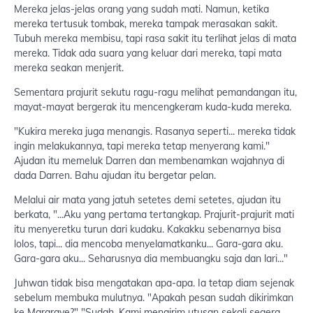
Mereka jelas-jelas orang yang sudah mati. Namun, ketika
mereka tertusuk tombak, mereka tampak merasakan sakit.
Tubuh mereka membisu, tapi rasa sakit itu terlihat jelas di mata
mereka. Tidak ada suara yang keluar dari mereka, tapi mata
mereka seakan menjerit.
Sementara prajurit sekutu ragu-ragu melihat pemandangan itu,
mayat-mayat bergerak itu mencengkeram kuda-kuda mereka.
"Kukira mereka juga menangis. Rasanya seperti... mereka tidak
ingin melakukannya, tapi mereka tetap menyerang kami."
Ajudan itu memeluk Darren dan membenamkan wajahnya di
dada Darren. Bahu ajudan itu bergetar pelan.
Melalui air mata yang jatuh setetes demi setetes, ajudan itu
berkata, "...Aku yang pertama tertangkap. Prajurit-prajurit mati
itu menyeretku turun dari kudaku. Kakakku sebenarnya bisa
lolos, tapi... dia mencoba menyelamatkanku... Gara-gara aku.
Gara-gara aku... Seharusnya dia membuangku saja dan lari..."
Juhwan tidak bisa mengatakan apa-apa. Ia tetap diam sejenak
sebelum membuka mulutnya. "Apakah pesan sudah dikirimkan
ke Margrave?" "Sudah. Kami mengirim utusan sekali segera