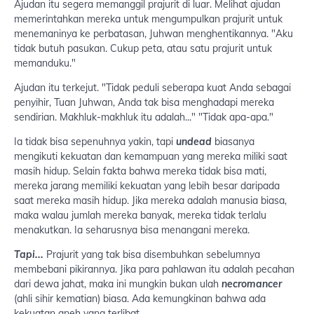
Ajudan itu segera memanggil prajurit di luar. Melihat ajudan
memerintahkan mereka untuk mengumpulkan prajurit untuk
menemaninya ke perbatasan, Juhwan menghentikannya. "Aku
tidak butuh pasukan. Cukup peta, atau satu prajurit untuk
memanduku."
Ajudan itu terkejut. "Tidak peduli seberapa kuat Anda sebagai
penyihir, Tuan Juhwan, Anda tak bisa menghadapi mereka
sendirian. Makhluk-makhluk itu adalah..." "Tidak apa-apa."
Ia tidak bisa sepenuhnya yakin, tapi
undead
biasanya
mengikuti kekuatan dan kemampuan yang mereka miliki saat
masih hidup. Selain fakta bahwa mereka tidak bisa mati,
mereka jarang memiliki kekuatan yang lebih besar daripada
saat mereka masih hidup. Jika mereka adalah manusia biasa,
maka walau jumlah mereka banyak, mereka tidak terlalu
menakutkan. Ia seharusnya bisa menangani mereka.
Tapi...
Prajurit yang tak bisa disembuhkan sebelumnya
membebani pikirannya. Jika para pahlawan itu adalah pecahan
dari dewa jahat, maka ini mungkin bukan ulah
necromancer
(ahli sihir kematian) biasa. Ada kemungkinan bahwa ada
kekuatan aneh yang terlibat.