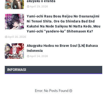
akuyaku o eranda
April 19, 2026
Yami-ochi Rasu Bosu Reijou No Osananajimi
Ni Tensei Shita. Ore Ga Shindara Bad End
Kakutei Na Node Saikyou Ni Natta Kedo, Mou
Yami-ochi “yandere-ka” Shitemasen Ka?
April 16, 2026
Akugyaku Hadou no Brave Soul [LN] Bahasa
Indonesia
April 14, 2026
INFORMASI
Error: No Posts Found