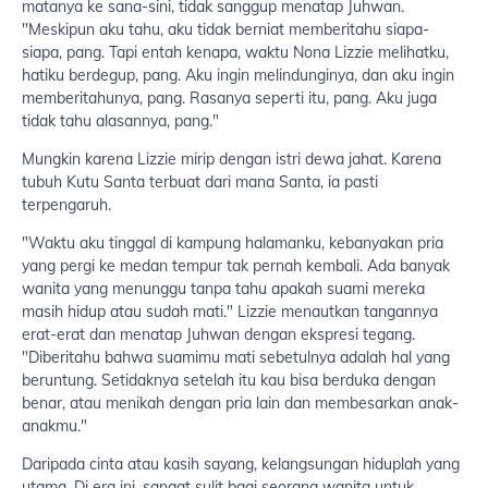
matanya ke sana-sini, tidak sanggup menatap Juhwan.
"Meskipun aku tahu, aku tidak berniat memberitahu siapa-
siapa, pang. Tapi entah kenapa, waktu Nona Lizzie melihatku,
hatiku berdegup, pang. Aku ingin melindunginya, dan aku ingin
memberitahunya, pang. Rasanya seperti itu, pang. Aku juga
tidak tahu alasannya, pang."
Mungkin karena Lizzie mirip dengan istri dewa jahat. Karena
tubuh Kutu Santa terbuat dari mana Santa, ia pasti
terpengaruh.
"Waktu aku tinggal di kampung halamanku, kebanyakan pria
yang pergi ke medan tempur tak pernah kembali. Ada banyak
wanita yang menunggu tanpa tahu apakah suami mereka
masih hidup atau sudah mati." Lizzie menautkan tangannya
erat-erat dan menatap Juhwan dengan ekspresi tegang.
"Diberitahu bahwa suamimu mati sebetulnya adalah hal yang
beruntung. Setidaknya setelah itu kau bisa berduka dengan
benar, atau menikah dengan pria lain dan membesarkan anak-
anakmu."
Daripada cinta atau kasih sayang, kelangsungan hiduplah yang
utama. Di era ini, sangat sulit bagi seorang wanita untuk