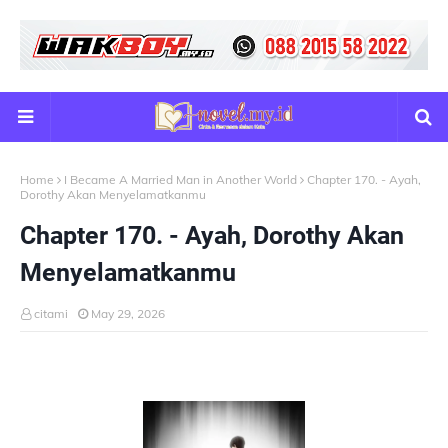
Home
I Became A Married Man in Another World
Chapter 170. - Ayah,
Dorothy Akan Menyelamatkanmu
Chapter 170. - Ayah, Dorothy Akan
Menyelamatkanmu
citami
May 29, 2026