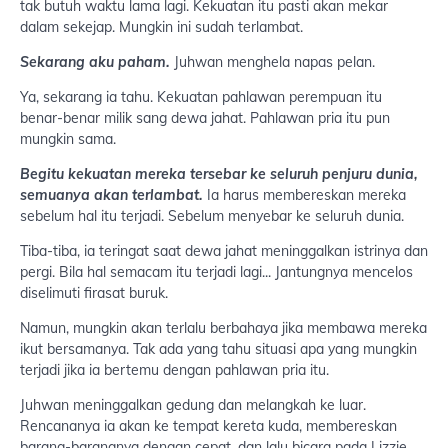
tak butuh waktu lama lagi. Kekuatan itu pasti akan mekar
dalam sekejap. Mungkin ini sudah terlambat.
Sekarang aku paham.
Juhwan menghela napas pelan.
Ya, sekarang ia tahu. Kekuatan pahlawan perempuan itu
benar-benar milik sang dewa jahat. Pahlawan pria itu pun
mungkin sama.
Begitu kekuatan mereka tersebar ke seluruh penjuru dunia,
semuanya akan terlambat.
Ia harus membereskan mereka
sebelum hal itu terjadi. Sebelum menyebar ke seluruh dunia.
Tiba-tiba, ia teringat saat dewa jahat meninggalkan istrinya dan
pergi. Bila hal semacam itu terjadi lagi... Jantungnya mencelos
diselimuti firasat buruk.
Namun, mungkin akan terlalu berbahaya jika membawa mereka
ikut bersamanya. Tak ada yang tahu situasi apa yang mungkin
terjadi jika ia bertemu dengan pahlawan pria itu.
Juhwan meninggalkan gedung dan melangkah ke luar.
Rencananya ia akan ke tempat kereta kuda, membereskan
barang-barangnya dengan cepat, dan lalu bicara pada Lizzie.