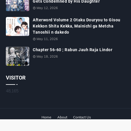
Gets Condemned by His Daughter
May 12, 2026
Afterword Volume 2 Otaku Douryou to Gisou
Kekkon Shita Kekka, Mainichi ga Metcha
Tanoshii n dakedo
May 11, 2026
Chapter 56-60 ; Rabun Jauh Raja Lindor
May 18, 2026
VISITOR
48,165
Home
About
Contact Us
Published by
Wakboy.my.id