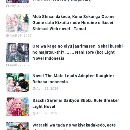
May 01, 2026
Mob Shisai dakedo, Kono Sekai ga Otome
Game dato Kizuita node Heroine o Ikusei
Shimasi Web novel - Tamat
April 29, 2026
Ore wa kage no eiyū jaarimasen! Sekai kusshi
no majutsu-shi? ... ... Nani sore (bō) Light
Novel Indonesia
April 27, 2026
Novel The Male Lead's Adopted Daughter
Bahasa indonesia
April 25, 2026
Sacchi Sarenai Saikyou Shoku Rule Breaker
Light Novel
April 20, 2026
Watashi wa tada no wakiyakudakedo, aete