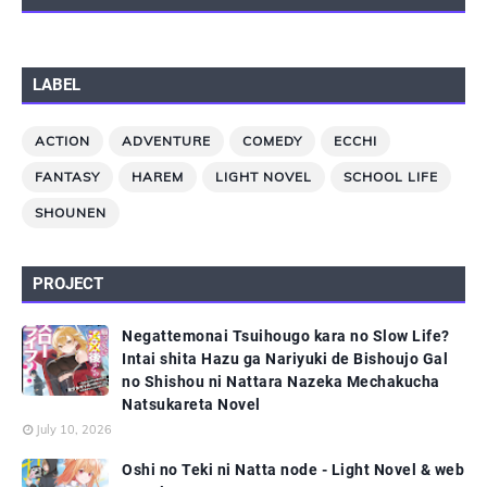
LABEL
ACTION
ADVENTURE
COMEDY
ECCHI
FANTASY
HAREM
LIGHT NOVEL
SCHOOL LIFE
SHOUNEN
PROJECT
Negattemonai Tsuihougo kara no Slow Life?
Intai shita Hazu ga Nariyuki de Bishoujo Gal
no Shishou ni Nattara Nazeka Mechakucha
Natsukareta Novel
July 10, 2026
Oshi no Teki ni Natta node - Light Novel & web