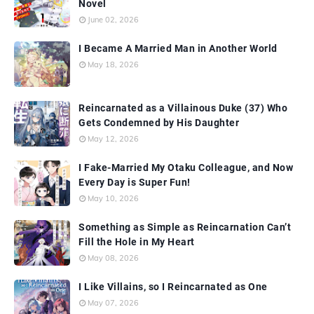
Novel
June 02, 2026
I Became A Married Man in Another World
May 18, 2026
Reincarnated as a Villainous Duke (37) Who
Gets Condemned by His Daughter
May 12, 2026
I Fake-Married My Otaku Colleague, and Now
Every Day is Super Fun!
May 10, 2026
Something as Simple as Reincarnation Can’t
Fill the Hole in My Heart
May 08, 2026
I Like Villains, so I Reincarnated as One
May 07, 2026