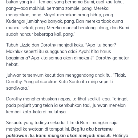
bukan yang ini—tempat yang bernama Bumi, asal kau tahu,
pang—ada makhluk bernama zombie, pang. Mereka
mengerikan, pang. Mayat memakan orang hidup, pang.
Kudengar jumlahnya banyak, pang. Dan mereka tidak cuma
muncul sekali, pang. Mereka muncul berulang-ulang, dan Bumi
sudah hancur beberapa kali, pang."
Tubuh Lizzie dan Dorothy menjadi kaku. "Apa itu benar?
Makhluk seperti itu sungguhan ada? Ayah! Kita harus
bagaimana? Apa kita semua akan dimakan?" Dorothy gemetar
hebat.
Juhwan tersenyum kecut dan menggendong anak itu. "Tidak,
Dorothy. Yang dibicarakan Kutu Santa itu mirip seperti
sandiwara."
Dorothy menghembuskan napas, terlihat sedikit lega. Teringat
pada prajurit yang telah ia sembuhkan tadi, Juhwan menelan
kembali kata-kata di mulutnya.
Sesuatu yang tadinya sekadar film di Bumi mungkin saja
menjadi kenyataan di tempat ini.
Begitu aku bertemu
pahlawan itu, kami mungkin akan menjadi musuh.
Hatinya