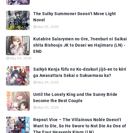
The Sulky Summoner Doesn’t Move Light
Novel
May 05, 2026
Kutabire Salarymen no Ore, 7nenburi ni Saikai
shita Bishoujo JK to Dosei wo Hajimaru (LN) -
END
May 04, 2026
Saikyō Kenja fūfu no Ko-dzukuri jijō-en to kōri
ga Awasattara Sekai o Sukuemasu ka?
May 04, 2026
Until the Lonely King and the Sunny Bride
become the Best Couple
May 03, 2026
Repeat Vice – The Villainous Noble Doesn’t
Want to Die, So He Swore to Not Die As One of
The Four Heavenly Kings (LN)