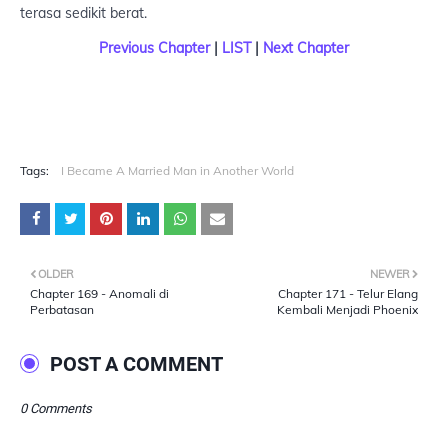
terasa sedikit berat.
Previous Chapter
|
LIST
|
Next Chapter
Tags:
I Became A Married Man in Another World
OLDER
NEWER
Chapter 169 - Anomali di
Chapter 171 - Telur Elang
Perbatasan
Kembali Menjadi Phoenix
POST A COMMENT
0 Comments