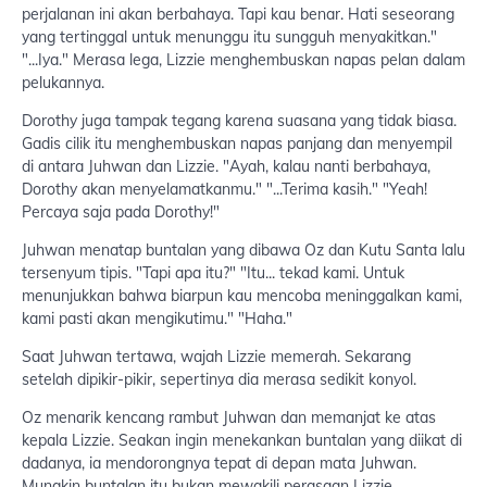
perjalanan ini akan berbahaya. Tapi kau benar. Hati seseorang
yang tertinggal untuk menunggu itu sungguh menyakitkan."
"...Iya." Merasa lega, Lizzie menghembuskan napas pelan dalam
pelukannya.
Dorothy juga tampak tegang karena suasana yang tidak biasa.
Gadis cilik itu menghembuskan napas panjang dan menyempil
di antara Juhwan dan Lizzie. "Ayah, kalau nanti berbahaya,
Dorothy akan menyelamatkanmu." "...Terima kasih." "Yeah!
Percaya saja pada Dorothy!"
Juhwan menatap buntalan yang dibawa Oz dan Kutu Santa lalu
tersenyum tipis. "Tapi apa itu?" "Itu... tekad kami. Untuk
menunjukkan bahwa biarpun kau mencoba meninggalkan kami,
kami pasti akan mengikutimu." "Haha."
Saat Juhwan tertawa, wajah Lizzie memerah. Sekarang
setelah dipikir-pikir, sepertinya dia merasa sedikit konyol.
Oz menarik kencang rambut Juhwan dan memanjat ke atas
kepala Lizzie. Seakan ingin menekankan buntalan yang diikat di
dadanya, ia mendorongnya tepat di depan mata Juhwan.
Mungkin buntalan itu bukan mewakili perasaan Lizzie,