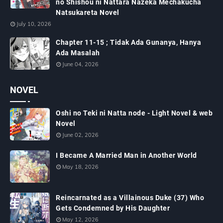
no Shishou ni Nattara Nazeka Mechakucha
Natsukareta Novel
July 10, 2026
Chapter 11-15 ; Tidak Ada Gunanya, Hanya
Ada Masalah
June 04, 2026
NOVEL
Oshi no Teki ni Natta node - Light Novel & web
Novel
June 02, 2026
I Became A Married Man in Another World
May 18, 2026
Reincarnated as a Villainous Duke (37) Who
Gets Condemned by His Daughter
May 12, 2026