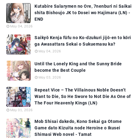
Kutabire Salarymen no Ore, 7nenburi ni Saikai
shita Bishoujo JK to Dosei wo Hajimaru (LN) -
END
May 04, 2026
Saikyō Kenja fūfu no Ko-dzukuri jijō-en to kōri
ga Awasattara Sekai o Sukuemasu ka?
May 04, 2026
Until the Lonely King and the Sunny Bride
become the Best Couple
May 03, 2026
Repeat Vice – The Villainous Noble Doesn’t
Want to Die, So He Swore to Not Die As One of
The Four Heavenly Kings (LN)
May 01, 2026
Mob Shisai dakedo, Kono Sekai ga Otome
Game dato Kizuita node Heroine o Ikusei
Shimasi Web novel - Tamat