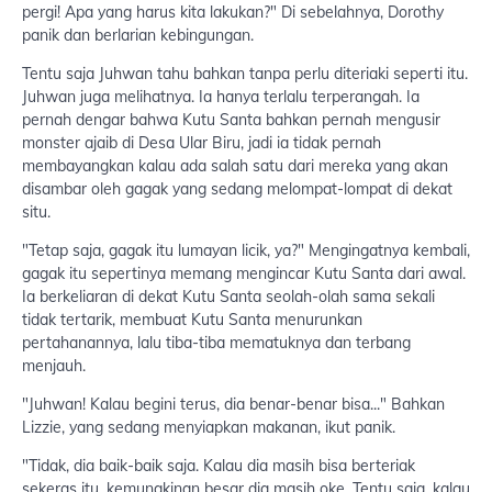
pergi! Apa yang harus kita lakukan?" Di sebelahnya, Dorothy
panik dan berlarian kebingungan.
Tentu saja Juhwan tahu bahkan tanpa perlu diteriaki seperti itu.
Juhwan juga melihatnya. Ia hanya terlalu terperangah. Ia
pernah dengar bahwa Kutu Santa bahkan pernah mengusir
monster ajaib di Desa Ular Biru, jadi ia tidak pernah
membayangkan kalau ada salah satu dari mereka yang akan
disambar oleh gagak yang sedang melompat-lompat di dekat
situ.
"Tetap saja, gagak itu lumayan licik, ya?" Mengingatnya kembali,
gagak itu sepertinya memang mengincar Kutu Santa dari awal.
Ia berkeliaran di dekat Kutu Santa seolah-olah sama sekali
tidak tertarik, membuat Kutu Santa menurunkan
pertahanannya, lalu tiba-tiba mematuknya dan terbang
menjauh.
"Juhwan! Kalau begini terus, dia benar-benar bisa..." Bahkan
Lizzie, yang sedang menyiapkan makanan, ikut panik.
"Tidak, dia baik-baik saja. Kalau dia masih bisa berteriak
sekeras itu, kemungkinan besar dia masih oke. Tentu saja, kalau