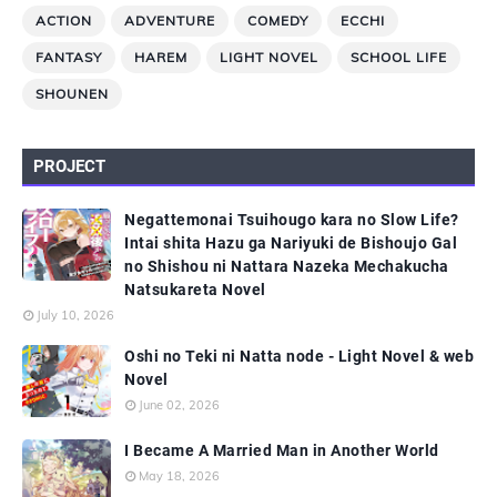
ACTION
ADVENTURE
COMEDY
ECCHI
FANTASY
HAREM
LIGHT NOVEL
SCHOOL LIFE
SHOUNEN
PROJECT
Negattemonai Tsuihougo kara no Slow Life?
Intai shita Hazu ga Nariyuki de Bishoujo Gal
no Shishou ni Nattara Nazeka Mechakucha
Natsukareta Novel
July 10, 2026
Oshi no Teki ni Natta node - Light Novel & web
Novel
June 02, 2026
I Became A Married Man in Another World
May 18, 2026