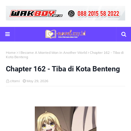
Home
I Became A Married Man in Another World
Chapter 162 - Tiba di
Kota Benteng
Chapter 162 - Tiba di Kota Benteng
citami
May 29, 2026