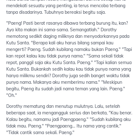
mendekati sesuatu yang penting, ia terus mencoba terbang
tanpa disadarinya. Tubuhnya bereaksi begitu saja.
"Paeng! Pasti berat rasanya dibawa terbang burung itu, kan?
Ayo kita makan ini sama-sama. Semangatlah." Dorothy
memotong sedikit daging miliknya dan menyodorkannya pada
Kutu Santa. "Berapa kali aku harus bilang sampai kau
mengerti? Paeng. Sudah kubilang namaku bukan Paeng." "Tapi
kan repot kalau kau tidak punya nama." "Sama sekali tidak
repot, panggil saja aku Kutu Santa. Paeng." "Tapi kalian semua
Kutu Santa. Bukankah sedih kalau kau tidak punya nama yang
hanya milikmu sendiri? Dorothy juga sedih banget waktu tidak
punya nama. Makanya aku memberimu nama." "Meskipun
begitu, Paeng itu sudah jadi nama teman yang lain. Paeng."
"Oh."
Dorothy mematung dan menutup mulutnya. Lalu, setelah
beberapa saat, ia mengangguk serius dan berkata, "Kau benar.
Kalau begitu, namamu jadi Paengpaeng." "Sudah kubilang aku
tidak mau. Paeng." "Paengpaeng… Itu nama yang cantik."
"Tidak cantik sama sekali. Paeng."