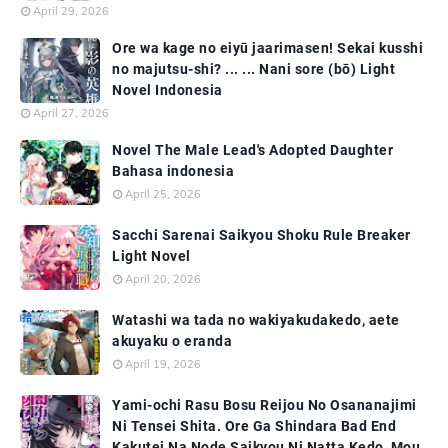
April 29, 2026
Ore wa kage no eiyū jaarimasen! Sekai kusshi
no majutsu-shi? ... ... Nani sore (bō) Light
Novel Indonesia
April 27, 2026
Novel The Male Lead's Adopted Daughter
Bahasa indonesia
April 25, 2026
Sacchi Sarenai Saikyou Shoku Rule Breaker
Light Novel
April 20, 2026
Watashi wa tada no wakiyakudakedo, aete
akuyaku o eranda
April 19, 2026
Yami-ochi Rasu Bosu Reijou No Osananajimi
Ni Tensei Shita. Ore Ga Shindara Bad End
Kakutei Na Node Saikyou Ni Natta Kedo, Mou