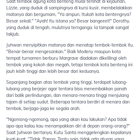
Saat tembok agung kota benteng mulai terlihat di kejauhan,
Lizzie, yang duduk di sampingnya di kursi kusir, membelalakkan
matanya dan bergumam, "Ya ampun. Itukah kota bentengnya?
Besar sekali." "Ayah! Itu istana ya? Besar bangeeet!" Dorothy,
yang duduk di tengah, mulutnya ternganga. Ia tampak sangat
takjub.
Juhwan menyipitkan matanya dan menatap tembok-tembok itu.
"Benar-benar mengesankan." Baik Modeny maupun kota
tempat turnamen berburu Margrave diadakan dikelilingi oleh
tembok yang kokoh dan megah, tetapi tembok kota benteng ini
jauh lebih tinggi dan lebih besar dari keduanya.
Sepanjang bagian atas tembok yang tinggi, terdapat lubang-
lubang yang berjejer agar tentara bisa menembakkan panah
dari balik perlindungan, dan menara-menara tinggi menjulang
tajam di setiap sudut. Beberapa tentara berdiri di menara dan
tembok, berjaga-jaga ke segala arah.
"Ngomong-ngomong, apa yang akan kau lakukan? Apa tidak
apa-apa kalau kau menampakkan diri di depan orang-orang?"
Saat Juhwan bertanya, Kutu Santa menggelengkan kepalanya
kuat-kuat. "Tidak. Paeng. Tentu saja, tidak ada aturan yang