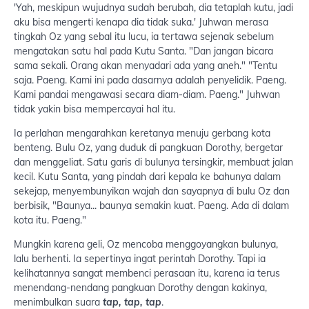
'Yah, meskipun wujudnya sudah berubah, dia tetaplah kutu, jadi
aku bisa mengerti kenapa dia tidak suka.' Juhwan merasa
tingkah Oz yang sebal itu lucu, ia tertawa sejenak sebelum
mengatakan satu hal pada Kutu Santa. "Dan jangan bicara
sama sekali. Orang akan menyadari ada yang aneh." "Tentu
saja. Paeng. Kami ini pada dasarnya adalah penyelidik. Paeng.
Kami pandai mengawasi secara diam-diam. Paeng." Juhwan
tidak yakin bisa mempercayai hal itu.
Ia perlahan mengarahkan keretanya menuju gerbang kota
benteng. Bulu Oz, yang duduk di pangkuan Dorothy, bergetar
dan menggeliat. Satu garis di bulunya tersingkir, membuat jalan
kecil. Kutu Santa, yang pindah dari kepala ke bahunya dalam
sekejap, menyembunyikan wajah dan sayapnya di bulu Oz dan
berbisik, "Baunya... baunya semakin kuat. Paeng. Ada di dalam
kota itu. Paeng."
Mungkin karena geli, Oz mencoba menggoyangkan bulunya,
lalu berhenti. Ia sepertinya ingat perintah Dorothy. Tapi ia
kelihatannya sangat membenci perasaan itu, karena ia terus
menendang-nendang pangkuan Dorothy dengan kakinya,
menimbulkan suara
tap, tap, tap
.