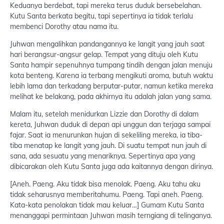
Keduanya berdebat, tapi mereka terus duduk bersebelahan.
Kutu Santa berkata begitu, tapi sepertinya ia tidak terlalu
membenci Dorothy atau nama itu.
Juhwan mengalihkan pandangannya ke langit yang jauh saat
hari berangsur-angsur gelap. Tempat yang dituju oleh Kutu
Santa hampir sepenuhnya tumpang tindih dengan jalan menuju
kota benteng. Karena ia terbang mengikuti aroma, butuh waktu
lebih lama dan terkadang berputar-putar, namun ketika mereka
melihat ke belakang, pada akhirnya itu adalah jalan yang sama.
Malam itu, setelah menidurkan Lizzie dan Dorothy di dalam
kereta, Juhwan duduk di depan api unggun dan terjaga sampai
fajar. Saat ia menurunkan hujan di sekeliling mereka, ia tiba-
tiba menatap ke langit yang jauh. Di suatu tempat nun jauh di
sana, ada sesuatu yang menariknya. Sepertinya apa yang
dibicarakan oleh Kutu Santa juga ada kaitannya dengan dirinya.
[Aneh. Paeng. Aku tidak bisa menolak. Paeng. Aku tahu aku
tidak seharusnya memberitahumu. Paeng. Tapi aneh. Paeng.
Kata-kata penolakan tidak mau keluar…] Gumam Kutu Santa
menanggapi permintaan Juhwan masih terngiang di telinganya.