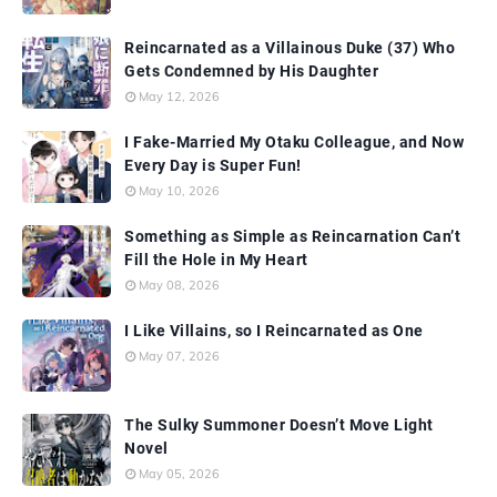
Reincarnated as a Villainous Duke (37) Who
Gets Condemned by His Daughter
May 12, 2026
I Fake-Married My Otaku Colleague, and Now
Every Day is Super Fun!
May 10, 2026
Something as Simple as Reincarnation Can’t
Fill the Hole in My Heart
May 08, 2026
I Like Villains, so I Reincarnated as One
May 07, 2026
The Sulky Summoner Doesn’t Move Light
Novel
May 05, 2026