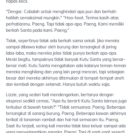
napas kecil.
"Dengar. Cobalah untuk menghindari apa pun dan berhati-
hatilah semaksimal mungkin." "Hoo-hoot. Terima kasih atas
perhatianmu. Paeng. Tapi tidak apa-apa. Paeng. Kami memiliki
berkah Santa pada kami. Paeng."
Tidak, sepertinya tidak ada berkah sama sekali. Jika mereka
sampai dibawa kabur oleh burung dan tersangkut di jaring
laba-laba, maka mereka jelas tidak punya berkah apa-apa.
Meski begitu, tampaknya tidak banyak Kutu Santa yang benar-
benar mati. Kutu Santa mengatakan ada kalanya teman-teman
mereka menghilang dan yang lain pergi mencari, tapi sebagian
besar dari mereka akhirnya ditemukan di tempat-tempat aneh
dan kembali dengan selamat. Hanya butuh waktu saja.
Lizzie, yang sedari tadi mendengarkan, bertanya dengan
ekspresi sedikit cemas, "Apa itu berarti Kutu Santa lainnya juga
terkubur di bawah tanah?" "Tidak semuanya. Paeng. Beberapa
tersangkut di sarang burung. Paeng. Beberapa kawan akhirnya
terikat di tanaman rambat dan hal-hal semacam itu. Paeng.
Saat itu terjadi, sering kali mereka tidak bisa keluar sampai ada
yang menyelamatkan mereka. Paeng. Tapi di saat-saat seperti