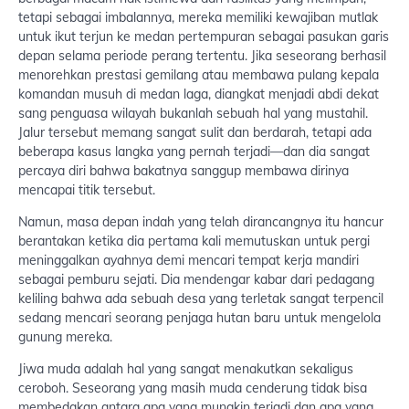
tetapi sebagai imbalannya, mereka memiliki kewajiban mutlak
untuk ikut terjun ke medan pertempuran sebagai pasukan garis
depan selama periode perang tertentu. Jika seseorang berhasil
menorehkan prestasi gemilang atau membawa pulang kepala
komandan musuh di medan laga, diangkat menjadi abdi dekat
sang penguasa wilayah bukanlah sebuah hal yang mustahil.
Jalur tersebut memang sangat sulit dan berdarah, tetapi ada
beberapa kasus langka yang pernah terjadi—dan dia sangat
percaya diri bahwa bakatnya sanggup membawa dirinya
mencapai titik tersebut.
Namun, masa depan indah yang telah dirancangnya itu hancur
berantakan ketika dia pertama kali memutuskan untuk pergi
meninggalkan ayahnya demi mencari tempat kerja mandiri
sebagai pemburu sejati. Dia mendengar kabar dari pedagang
keliling bahwa ada sebuah desa yang terletak sangat terpencil
sedang mencari seorang penjaga hutan baru untuk mengelola
gunung mereka.
Jiwa muda adalah hal yang sangat menakutkan sekaligus
ceroboh. Seseorang yang masih muda cenderung tidak bisa
membedakan antara apa yang mungkin terjadi dan apa yang