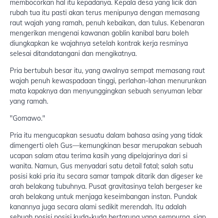
membocorkan hal itu kepadanya. Kepala desa yang licik dan
rubah tua itu pasti akan terus menipunya dengan memasang
raut wajah yang ramah, penuh kebaikan, dan tulus. Kebenaran
mengerikan mengenai kawanan goblin kanibal baru boleh
diungkapkan ke wajahnya setelah kontrak kerja resminya
selesai ditandatangani dan mengikatnya.
Pria bertubuh besar itu, yang awalnya sempat memasang raut
wajah penuh kewaspadaan tinggi, perlahan-lahan menurunkan
mata kapaknya dan menyunggingkan sebuah senyuman lebar
yang ramah.
"Gomawo."
Pria itu mengucapkan sesuatu dalam bahasa asing yang tidak
dimengerti oleh Gus—kemungkinan besar merupakan sebuah
ucapan salam atau terima kasih yang dipelajarinya dari si
wanita. Namun, Gus menyadari satu detail fatal; salah satu
posisi kaki pria itu secara samar tampak ditarik dan digeser ke
arah belakang tubuhnya. Pusat gravitasinya telah bergeser ke
arah belakang untuk menjaga keseimbangan instan. Pundak
kanannya juga secara alami sedikit merendah. Itu adalah
sebuah posisi posisi kuda-kuda bertarung yang sempurna, siap