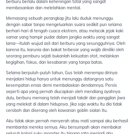
berburu berlalu dalam keheningan total yang sangat
membosankan dan melelahkan mental.
Memasang sebuah perangkap jitu lalu duduk menunggu
dengan sabar tanpa mengeluarkan suara sedikit pun selama
berhari-hari di tengah cuaca ekstrem, atau melacak jejak kaki
samar yang hampir pudar dalam jangka waktu yang sangat
lama—itulah wujud asli dari berburu yang sesungguhnya. Oleh
karena itu, karunia dan bakat terbesar yang wajib dimiliki oleh
seorang pemburu sejati bukanlah kekuatan otot, melainkan
kegigihan, fokus, dan kesabaran yang tanpa batas.
Selama berpuluh-puluh tahun, Gus telah menempa dirinya
menjalani hidup hanya untuk menunggu datangnya satu
kesempatan emas demi membalaskan dendamnya. Persis
seperti apa yang pernah diucapkan oleh mendiang ayahnya
dulu, berburu memang telah menjadi takdir dan panggilan jiwa
yang melekat di dalam hidupnya. Jika saja waktu itu dia tidak
ceroboh dan diserang oleh kawanan goblin sialan itu.
Aku tidak akan pernah menyerah atau mati sampai aku berhasil
membantai mereka semua. Aku bersumpah akan membakar
seluruh koloni suku monster itu hingga rata menjadi abu