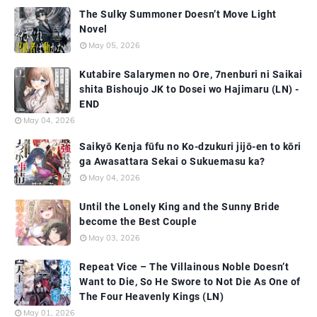
The Sulky Summoner Doesn’t Move Light
Novel
May 05, 2026
Kutabire Salarymen no Ore, 7nenburi ni Saikai
shita Bishoujo JK to Dosei wo Hajimaru (LN) -
END
May 04, 2026
Saikyō Kenja fūfu no Ko-dzukuri jijō-en to kōri
ga Awasattara Sekai o Sukuemasu ka?
May 04, 2026
Until the Lonely King and the Sunny Bride
become the Best Couple
May 03, 2026
Repeat Vice – The Villainous Noble Doesn’t
Want to Die, So He Swore to Not Die As One of
The Four Heavenly Kings (LN)
May 01, 2026