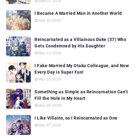
June 02, 2026
I Became A Married Man in Another World
May 18, 2026
Reincarnated as a Villainous Duke (37) Who
Gets Condemned by His Daughter
May 12, 2026
I Fake-Married My Otaku Colleague, and Now
Every Day is Super Fun!
May 10, 2026
Something as Simple as Reincarnation Can’t
Fill the Hole in My Heart
May 08, 2026
I Like Villains, so I Reincarnated as One
May 07, 2026