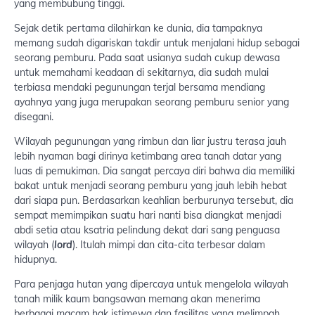
yang membubung tinggi.
Sejak detik pertama dilahirkan ke dunia, dia tampaknya
memang sudah digariskan takdir untuk menjalani hidup sebagai
seorang pemburu. Pada saat usianya sudah cukup dewasa
untuk memahami keadaan di sekitarnya, dia sudah mulai
terbiasa mendaki pegunungan terjal bersama mendiang
ayahnya yang juga merupakan seorang pemburu senior yang
disegani.
Wilayah pegunungan yang rimbun dan liar justru terasa jauh
lebih nyaman bagi dirinya ketimbang area tanah datar yang
luas di pemukiman. Dia sangat percaya diri bahwa dia memiliki
bakat untuk menjadi seorang pemburu yang jauh lebih hebat
dari siapa pun. Berdasarkan keahlian berburunya tersebut, dia
sempat memimpikan suatu hari nanti bisa diangkat menjadi
abdi setia atau ksatria pelindung dekat dari sang penguasa
wilayah (
lord
). Itulah mimpi dan cita-cita terbesar dalam
hidupnya.
Para penjaga hutan yang dipercaya untuk mengelola wilayah
tanah milik kaum bangsawan memang akan menerima
berbagai macam hak istimewa dan fasilitas yang melimpah,