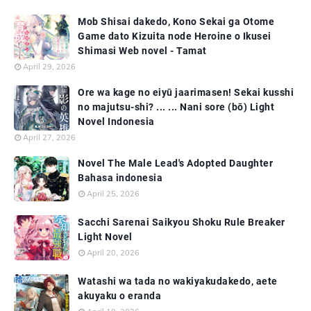
Mob Shisai dakedo, Kono Sekai ga Otome
Game dato Kizuita node Heroine o Ikusei
Shimasi Web novel - Tamat
April 29, 2026
Ore wa kage no eiyū jaarimasen! Sekai kusshi
no majutsu-shi? ... ... Nani sore (bō) Light
Novel Indonesia
April 27, 2026
Novel The Male Lead's Adopted Daughter
Bahasa indonesia
April 25, 2026
Sacchi Sarenai Saikyou Shoku Rule Breaker
Light Novel
April 20, 2026
Watashi wa tada no wakiyakudakedo, aete
akuyaku o eranda