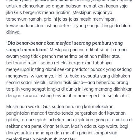
untuk melancarkan serangan balasan mematikan kapan saja
jika Gus bergerak mencurigakan. Meskipun wajahnya
tersenyum ramah, pria ini jelas-jelas masih menyimpan
kewaspadaan dan insting defensif yang sangat tinggi di dalam
dirinya.
‘Dia benar-benar akan menjadi seorang pemburu yang
sangat mematikan.’
Meskipun pria ini terlihat seperti orang
awam yang tidak pernah menerima pelatihan militer atau
bertarung resmi, setiap refleks pergerakan tubuhnya
menyerupai insting alami seekor predator puncak yang sedang
mengawasi wilayahnya. Hal itu bukan sesuatu yang dilakukan
secara sadar melalui latihan fisik biasa—ada beberapa orang
terpilih yang sangat langka di dunia ini yang memang dilahirkan
dengan karunia insting hewaniah murni seperti itu sejak lahir.
Masih ada waktu. Gus sudah berulang kali melakukan
pengintaian mencari tanda-tanda pergerakan dari kawanan
goblin, tetapi sejauh ini belum ada jejak baru yang ditemukan di
sekitar area pemukiman terluar. Masih ada cukup waktu bagi
dirinya untuk menempa dan melatih pria ini sampai siap
menjadi mesin pembunuh monster.