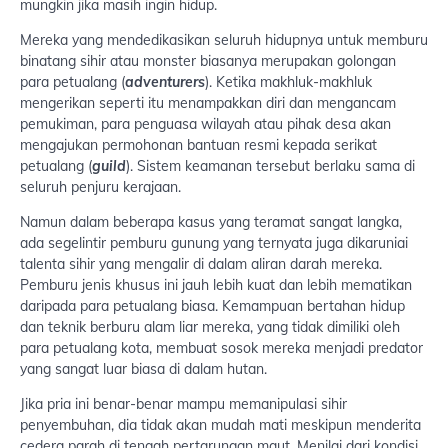
mungkin jika masih ingin hidup.
Mereka yang mendedikasikan seluruh hidupnya untuk memburu
binatang sihir atau monster biasanya merupakan golongan
para petualang (
adventurers
). Ketika makhluk-makhluk
mengerikan seperti itu menampakkan diri dan mengancam
pemukiman, para penguasa wilayah atau pihak desa akan
mengajukan permohonan bantuan resmi kepada serikat
petualang (
guild
). Sistem keamanan tersebut berlaku sama di
seluruh penjuru kerajaan.
Namun dalam beberapa kasus yang teramat sangat langka,
ada segelintir pemburu gunung yang ternyata juga dikaruniai
talenta sihir yang mengalir di dalam aliran darah mereka.
Pemburu jenis khusus ini jauh lebih kuat dan lebih mematikan
daripada para petualang biasa. Kemampuan bertahan hidup
dan teknik berburu alam liar mereka, yang tidak dimiliki oleh
para petualang kota, membuat sosok mereka menjadi predator
yang sangat luar biasa di dalam hutan.
Jika pria ini benar-benar mampu memanipulasi sihir
penyembuhan, dia tidak akan mudah mati meskipun menderita
cedera parah di tengah pertarungan maut. Menilai dari kondisi