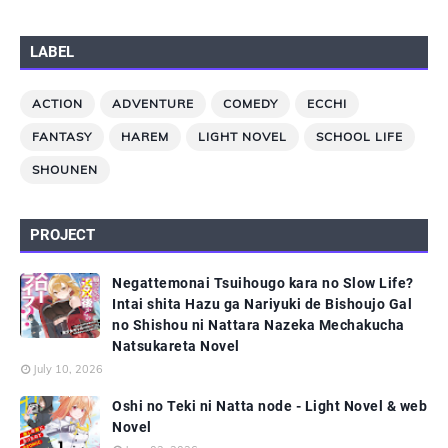
LABEL
ACTION
ADVENTURE
COMEDY
ECCHI
FANTASY
HAREM
LIGHT NOVEL
SCHOOL LIFE
SHOUNEN
PROJECT
Negattemonai Tsuihougo kara no Slow Life?
Intai shita Hazu ga Nariyuki de Bishoujo Gal
no Shishou ni Nattara Nazeka Mechakucha
Natsukareta Novel
July 10, 2026
Oshi no Teki ni Natta node - Light Novel & web
Novel