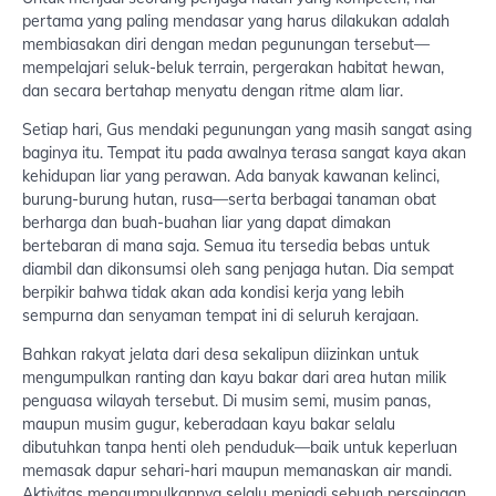
pertama yang paling mendasar yang harus dilakukan adalah
membiasakan diri dengan medan pegunungan tersebut—
mempelajari seluk-beluk terrain, pergerakan habitat hewan,
dan secara bertahap menyatu dengan ritme alam liar.
Setiap hari, Gus mendaki pegunungan yang masih sangat asing
baginya itu. Tempat itu pada awalnya terasa sangat kaya akan
kehidupan liar yang perawan. Ada banyak kawanan kelinci,
burung-burung hutan, rusa—serta berbagai tanaman obat
berharga dan buah-buahan liar yang dapat dimakan
bertebaran di mana saja. Semua itu tersedia bebas untuk
diambil dan dikonsumsi oleh sang penjaga hutan. Dia sempat
berpikir bahwa tidak akan ada kondisi kerja yang lebih
sempurna dan senyaman tempat ini di seluruh kerajaan.
Bahkan rakyat jelata dari desa sekalipun diizinkan untuk
mengumpulkan ranting dan kayu bakar dari area hutan milik
penguasa wilayah tersebut. Di musim semi, musim panas,
maupun musim gugur, keberadaan kayu bakar selalu
dibutuhkan tanpa henti oleh penduduk—baik untuk keperluan
memasak dapur sehari-hari maupun memanaskan air mandi.
Aktivitas mengumpulkannya selalu menjadi sebuah persaingan