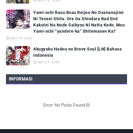
April 19, 2026
Yami-ochi Rasu Bosu Reijou No Osananajimi
Ni Tensei Shita. Ore Ga Shindara Bad End
Kakutei Na Node Saikyou Ni Natta Kedo, Mou
Yami-ochi “yandere-ka” Shitemasen Ka?
April 16, 2026
Akugyaku Hadou no Brave Soul [LN] Bahasa
Indonesia
April 14, 2026
INFORMASI
Error: No Posts Found