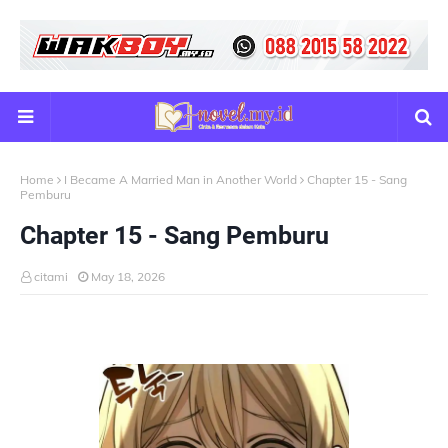
Home
I Became A Married Man in Another World
Chapter 15 - Sang
Pemburu
Chapter 15 - Sang Pemburu
citami
May 18, 2026