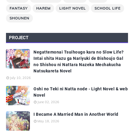
FANTASY
HAREM
LIGHT NOVEL
SCHOOL LIFE
SHOUNEN
PROJECT
Negattemonai Tsuihougo kara no Slow Life?
Intai shita Hazu ga Nariyuki de Bishoujo Gal
no Shishou ni Nattara Nazeka Mechakucha
Natsukareta Novel
July 10, 2026
Oshi no Teki ni Natta node - Light Novel & web
Novel
June 02, 2026
I Became A Married Man in Another World
May 18, 2026