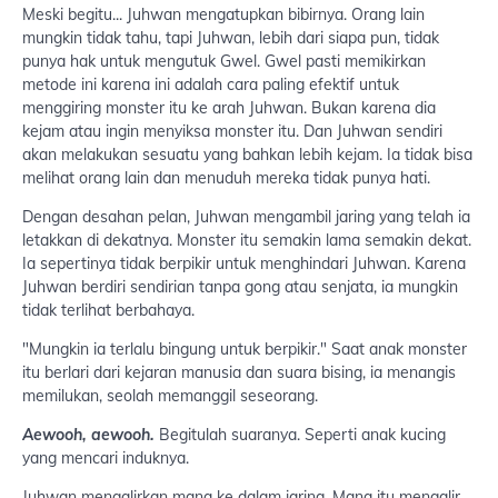
Meski begitu... Juhwan mengatupkan bibirnya. Orang lain
mungkin tidak tahu, tapi Juhwan, lebih dari siapa pun, tidak
punya hak untuk mengutuk Gwel. Gwel pasti memikirkan
metode ini karena ini adalah cara paling efektif untuk
menggiring monster itu ke arah Juhwan. Bukan karena dia
kejam atau ingin menyiksa monster itu. Dan Juhwan sendiri
akan melakukan sesuatu yang bahkan lebih kejam. Ia tidak bisa
melihat orang lain dan menuduh mereka tidak punya hati.
Dengan desahan pelan, Juhwan mengambil jaring yang telah ia
letakkan di dekatnya. Monster itu semakin lama semakin dekat.
Ia sepertinya tidak berpikir untuk menghindari Juhwan. Karena
Juhwan berdiri sendirian tanpa gong atau senjata, ia mungkin
tidak terlihat berbahaya.
"Mungkin ia terlalu bingung untuk berpikir." Saat anak monster
itu berlari dari kejaran manusia dan suara bising, ia menangis
memilukan, seolah memanggil seseorang.
Aewooh, aewooh.
Begitulah suaranya. Seperti anak kucing
yang mencari induknya.
Juhwan mengalirkan mana ke dalam jaring. Mana itu mengalir