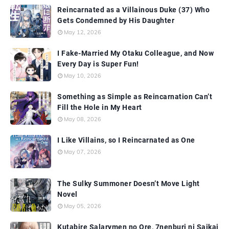
Reincarnated as a Villainous Duke (37) Who
Gets Condemned by His Daughter
May 12, 2026
I Fake-Married My Otaku Colleague, and Now
Every Day is Super Fun!
May 10, 2026
Something as Simple as Reincarnation Can’t
Fill the Hole in My Heart
May 08, 2026
I Like Villains, so I Reincarnated as One
May 07, 2026
The Sulky Summoner Doesn’t Move Light
Novel
May 05, 2026
Kutabire Salarymen no Ore, 7nenburi ni Saikai