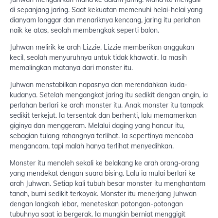
di sepanjang jaring. Saat kekuatan memenuhi helai-helai yang
dianyam longgar dan menariknya kencang, jaring itu perlahan
naik ke atas, seolah membengkak seperti balon.
Juhwan melirik ke arah Lizzie. Lizzie memberikan anggukan
kecil, seolah menyuruhnya untuk tidak khawatir. Ia masih
memalingkan matanya dari monster itu.
Juhwan menstabilkan napasnya dan merendahkan kuda-
kudanya. Setelah mengangkat jaring itu sedikit dengan angin, ia
perlahan berlari ke arah monster itu. Anak monster itu tampak
sedikit terkejut. Ia tersentak dan berhenti, lalu memamerkan
giginya dan menggeram. Melalui daging yang hancur itu,
sebagian tulang rahangnya terlihat. Ia sepertinya mencoba
mengancam, tapi malah hanya terlihat menyedihkan.
Monster itu menoleh sekali ke belakang ke arah orang-orang
yang mendekat dengan suara bising. Lalu ia mulai berlari ke
arah Juhwan. Setiap kali tubuh besar monster itu menghantam
tanah, bumi sedikit terkoyak. Monster itu menerjang Juhwan
dengan langkah lebar, meneteskan potongan-potongan
tubuhnya saat ia bergerak. Ia mungkin berniat menggigit