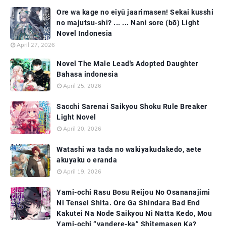
Ore wa kage no eiyū jaarimasen! Sekai kusshi
no majutsu-shi? ... ... Nani sore (bō) Light
Novel Indonesia
April 27, 2026
Novel The Male Lead's Adopted Daughter
Bahasa indonesia
April 25, 2026
Sacchi Sarenai Saikyou Shoku Rule Breaker
Light Novel
April 20, 2026
Watashi wa tada no wakiyakudakedo, aete
akuyaku o eranda
April 19, 2026
Yami-ochi Rasu Bosu Reijou No Osananajimi
Ni Tensei Shita. Ore Ga Shindara Bad End
Kakutei Na Node Saikyou Ni Natta Kedo, Mou
Yami-ochi “yandere-ka” Shitemasen Ka?