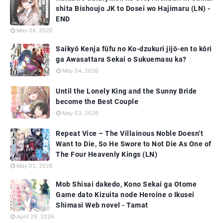
shita Bishoujo JK to Dosei wo Hajimaru (LN) -
END
May 04, 2026
Saikyō Kenja fūfu no Ko-dzukuri jijō-en to kōri
ga Awasattara Sekai o Sukuemasu ka?
May 04, 2026
Until the Lonely King and the Sunny Bride
become the Best Couple
May 03, 2026
Repeat Vice – The Villainous Noble Doesn’t
Want to Die, So He Swore to Not Die As One of
The Four Heavenly Kings (LN)
May 01, 2026
Mob Shisai dakedo, Kono Sekai ga Otome
Game dato Kizuita node Heroine o Ikusei
Shimasi Web novel - Tamat
April 29, 2026