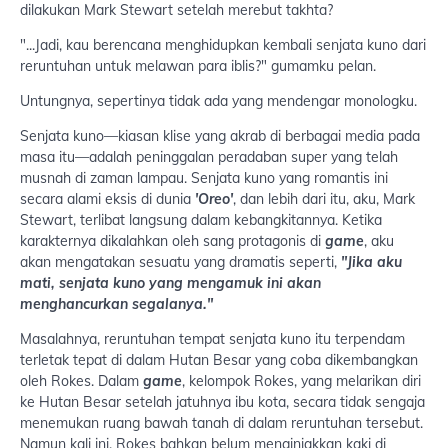
dilakukan Mark Stewart setelah merebut takhta?
"...Jadi, kau berencana menghidupkan kembali senjata kuno dari
reruntuhan untuk melawan para iblis?" gumamku pelan.
Untungnya, sepertinya tidak ada yang mendengar monologku.
Senjata kuno—kiasan klise yang akrab di berbagai media pada
masa itu—adalah peninggalan peradaban super yang telah
musnah di zaman lampau. Senjata kuno yang romantis ini
secara alami eksis di dunia
'Oreo'
, dan lebih dari itu, aku, Mark
Stewart, terlibat langsung dalam kebangkitannya. Ketika
karakternya dikalahkan oleh sang protagonis di
game
, aku
akan mengatakan sesuatu yang dramatis seperti,
"Jika aku
mati, senjata kuno yang mengamuk ini akan
menghancurkan segalanya."
Masalahnya, reruntuhan tempat senjata kuno itu terpendam
terletak tepat di dalam Hutan Besar yang coba dikembangkan
oleh Rokes. Dalam
game
, kelompok Rokes, yang melarikan diri
ke Hutan Besar setelah jatuhnya ibu kota, secara tidak sengaja
menemukan ruang bawah tanah di dalam reruntuhan tersebut.
Namun kali ini, Rokes bahkan belum menginjakkan kaki di