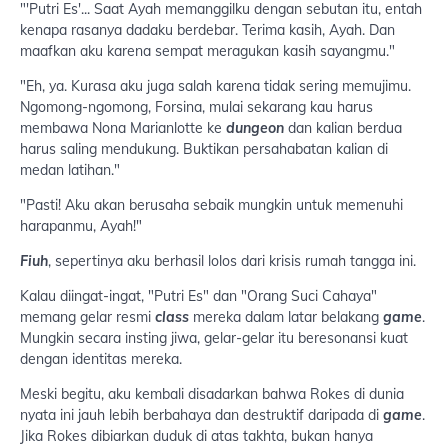
"'Putri Es'... Saat Ayah memanggilku dengan sebutan itu, entah
kenapa rasanya dadaku berdebar. Terima kasih, Ayah. Dan
maafkan aku karena sempat meragukan kasih sayangmu."
"Eh, ya. Kurasa aku juga salah karena tidak sering memujimu.
Ngomong-ngomong, Forsina, mulai sekarang kau harus
membawa Nona Marianlotte ke
dungeon
dan kalian berdua
harus saling mendukung. Buktikan persahabatan kalian di
medan latihan."
"Pasti! Aku akan berusaha sebaik mungkin untuk memenuhi
harapanmu, Ayah!"
Fiuh
, sepertinya aku berhasil lolos dari krisis rumah tangga ini.
Kalau diingat-ingat, "Putri Es" dan "Orang Suci Cahaya"
memang gelar resmi
class
mereka dalam latar belakang
game
.
Mungkin secara insting jiwa, gelar-gelar itu beresonansi kuat
dengan identitas mereka.
Meski begitu, aku kembali disadarkan bahwa Rokes di dunia
nyata ini jauh lebih berbahaya dan destruktif daripada di
game
.
Jika Rokes dibiarkan duduk di atas takhta, bukan hanya