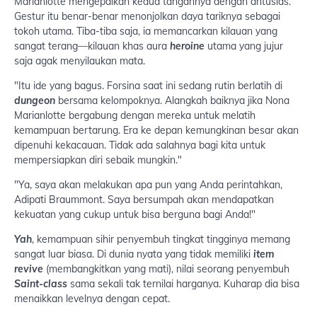
Marianlotte mengepalkan kedua tangannya dengan antusias.
Gestur itu benar-benar menonjolkan daya tariknya sebagai
tokoh utama. Tiba-tiba saja, ia memancarkan kilauan yang
sangat terang—kilauan khas aura
heroine
utama yang jujur
saja agak menyilaukan mata.
"Itu ide yang bagus. Forsina saat ini sedang rutin berlatih di
dungeon
bersama kelompoknya. Alangkah baiknya jika Nona
Marianlotte bergabung dengan mereka untuk melatih
kemampuan bertarung. Era ke depan kemungkinan besar akan
dipenuhi kekacauan. Tidak ada salahnya bagi kita untuk
mempersiapkan diri sebaik mungkin."
"Ya, saya akan melakukan apa pun yang Anda perintahkan,
Adipati Braummont. Saya bersumpah akan mendapatkan
kekuatan yang cukup untuk bisa berguna bagi Anda!"
Yah
, kemampuan sihir penyembuh tingkat tingginya memang
sangat luar biasa. Di dunia nyata yang tidak memiliki
item
revive
(membangkitkan yang mati), nilai seorang penyembuh
Saint-class
sama sekali tak ternilai harganya. Kuharap dia bisa
menaikkan levelnya dengan cepat.