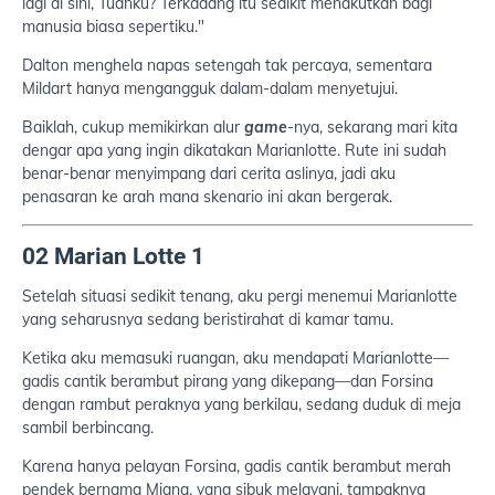
lagi di sini, Tuanku? Terkadang itu sedikit menakutkan bagi
manusia biasa sepertiku."
Dalton menghela napas setengah tak percaya, sementara
Mildart hanya mengangguk dalam-dalam menyetujui.
Baiklah, cukup memikirkan alur
game
-nya, sekarang mari kita
dengar apa yang ingin dikatakan Marianlotte. Rute ini sudah
benar-benar menyimpang dari cerita aslinya, jadi aku
penasaran ke arah mana skenario ini akan bergerak.
02 Marian Lotte 1
Setelah situasi sedikit tenang, aku pergi menemui Marianlotte
yang seharusnya sedang beristirahat di kamar tamu.
Ketika aku memasuki ruangan, aku mendapati Marianlotte—
gadis cantik berambut pirang yang dikepang—dan Forsina
dengan rambut peraknya yang berkilau, sedang duduk di meja
sambil berbincang.
Karena hanya pelayan Forsina, gadis cantik berambut merah
pendek bernama Miana, yang sibuk melayani, tampaknya