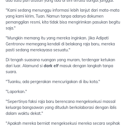
ada satu pun utusan yang tiba di sini terasa sangat janggal."
"Kami sedang menunggu informasi lebih lanjut dari mata-mata
yang kami kirim, Tuan. Namun tanpa adanya dokumen
pemanggilan resmi, kita tidak bisa mengirimkan pasukan begitu
saja."
"Mungkin memang itu yang mereka inginkan. Jika Adipati
Gentronov memegang kendali di belakang raja baru, mereka
pasti sedang merekayasa sesuatu."
Di tengah suasana ruangan yang muram, terdengar ketukan
dari luar. Alamund si
dark elf
masuk dengan langkah tanpa
suara.
"Tuanku, ada pergerakan mencurigakan di ibu kota."
"Laporkan."
"Sepertinya faksi raja baru berencana mengeksekusi massal
keluarga bangsawan yang dituduh berkolaborasi dengan iblis
dalam waktu dekat."
"Apakah mereka berniat mengeksekusi mereka secara sepihak