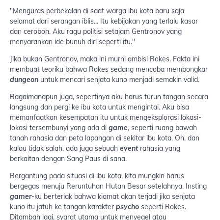
"Menguras perbekalan di saat warga ibu kota baru saja
selamat dari serangan iblis... Itu kebijakan yang terlalu kasar
dan ceroboh. Aku ragu politisi setajam Gentronov yang
menyarankan ide bunuh diri seperti itu."
Jika bukan Gentronov, maka ini murni ambisi Rokes. Fakta ini
membuat teoriku bahwa Rokes sedang mencoba membongkar
dungeon
untuk mencari senjata kuno menjadi semakin valid.
Bagaimanapun juga, sepertinya aku harus turun tangan secara
langsung dan pergi ke ibu kota untuk mengintai. Aku bisa
memanfaatkan kesempatan itu untuk mengeksplorasi lokasi-
lokasi tersembunyi yang ada di
game
, seperti ruang bawah
tanah rahasia dan peta lapangan di sekitar ibu kota. Oh, dan
kalau tidak salah, ada juga sebuah
event
rahasia yang
berkaitan dengan Sang Paus di sana.
Bergantung pada situasi di ibu kota, kita mungkin harus
bergegas menuju Reruntuhan Hutan Besar setelahnya. Insting
gamer
-ku berteriak bahwa kiamat akan terjadi jika senjata
kuno itu jatuh ke tangan karakter
psycho
seperti Rokes.
Ditambah lagi, syarat utama untuk menyegel atau