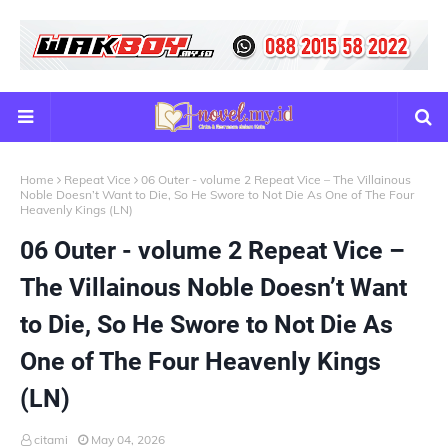
Home
Repeat Vice
06 Outer - volume 2 Repeat Vice – The Villainous
Noble Doesn’t Want to Die, So He Swore to Not Die As One of The Four
Heavenly Kings (LN)
06 Outer - volume 2 Repeat Vice –
The Villainous Noble Doesn’t Want
to Die, So He Swore to Not Die As
One of The Four Heavenly Kings
(LN)
citami
May 04, 2026