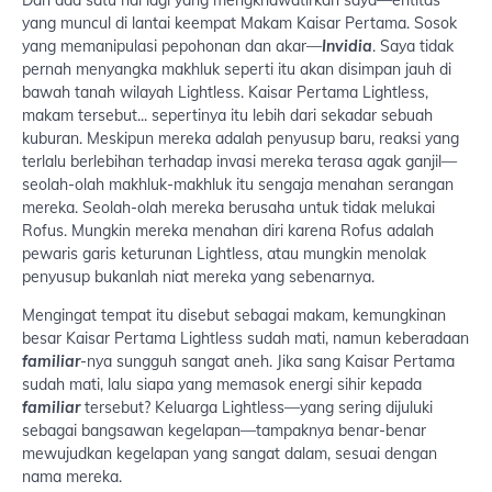
yang muncul di lantai keempat Makam Kaisar Pertama. Sosok
yang memanipulasi pepohonan dan akar—
Invidia
. Saya tidak
pernah menyangka makhluk seperti itu akan disimpan jauh di
bawah tanah wilayah Lightless. Kaisar Pertama Lightless,
makam tersebut... sepertinya itu lebih dari sekadar sebuah
kuburan. Meskipun mereka adalah penyusup baru, reaksi yang
terlalu berlebihan terhadap invasi mereka terasa agak ganjil—
seolah-olah makhluk-makhluk itu sengaja menahan serangan
mereka. Seolah-olah mereka berusaha untuk tidak melukai
Rofus. Mungkin mereka menahan diri karena Rofus adalah
pewaris garis keturunan Lightless, atau mungkin menolak
penyusup bukanlah niat mereka yang sebenarnya.
Mengingat tempat itu disebut sebagai makam, kemungkinan
besar Kaisar Pertama Lightless sudah mati, namun keberadaan
familiar
-nya sungguh sangat aneh. Jika sang Kaisar Pertama
sudah mati, lalu siapa yang memasok energi sihir kepada
familiar
tersebut? Keluarga Lightless—yang sering dijuluki
sebagai bangsawan kegelapan—tampaknya benar-benar
mewujudkan kegelapan yang sangat dalam, sesuai dengan
nama mereka.