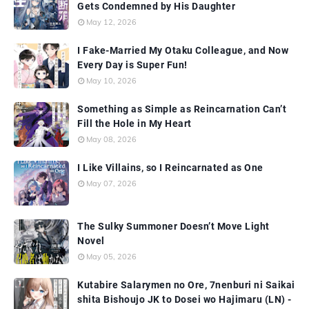
Gets Condemned by His Daughter
May 12, 2026
I Fake-Married My Otaku Colleague, and Now
Every Day is Super Fun!
May 10, 2026
Something as Simple as Reincarnation Can’t
Fill the Hole in My Heart
May 08, 2026
I Like Villains, so I Reincarnated as One
May 07, 2026
The Sulky Summoner Doesn’t Move Light
Novel
May 05, 2026
Kutabire Salarymen no Ore, 7nenburi ni Saikai
shita Bishoujo JK to Dosei wo Hajimaru (LN) -