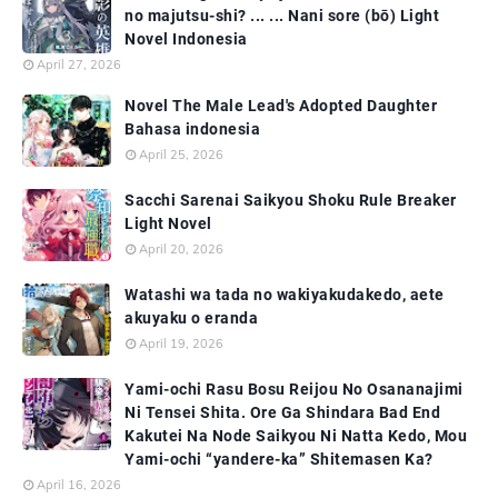
no majutsu-shi? ... ... Nani sore (bō) Light
Novel Indonesia
April 27, 2026
Novel The Male Lead's Adopted Daughter
Bahasa indonesia
April 25, 2026
Sacchi Sarenai Saikyou Shoku Rule Breaker
Light Novel
April 20, 2026
Watashi wa tada no wakiyakudakedo, aete
akuyaku o eranda
April 19, 2026
Yami-ochi Rasu Bosu Reijou No Osananajimi
Ni Tensei Shita. Ore Ga Shindara Bad End
Kakutei Na Node Saikyou Ni Natta Kedo, Mou
Yami-ochi “yandere-ka” Shitemasen Ka?
April 16, 2026