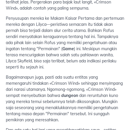
terlihat jelas. Pergerakan para bajak laut langit, «Crimson
Wind», adalah contoh yang paling sempurna.
Penyusupan mereka ke Makam Kaisar Pertama dan pertemuan
mereka dengan Lilyca—peristiwa semacam itu tidak akan
pernah bisa terjadi dalam alur cerita utama. Bahkan Rofus
sendiri menyatakan keraguannya tentang hal ini. Tampaknya
ada pihak lain selain Rofus yang memiliki pengetahuan atau
ingatan tentang "Permainan" (
Game
) ini. Meskipun mungkin
terasa mencurigakan bahwa salah satu pahlawan wanita,
Lilyca Skyfield, bisa saja terlibat, belum ada indikasi perilaku
seperti itu sejauh ini.
Bagaimanapun juga, pasti ada suatu entitas yang
memengaruhi tindakan «Crimson Wind» sehingga menyimpang
dari narasi utamanya. Ngomong-ngomong, «Crimson Wind»
sempat menyebutkan bahwa
dungeon
dan reruntuhan kuno
yang mereka temui sebelumnya telah dikosongkan. Mungkin
saja seseorang yang menaklukkannya memiliki pengetahuan
tentang masa depan "Permainan" tersebut. Ini sungguh
pemikiran yang meresahkan.
Dan ada satu hal lagi yang mengkhawatirkan saya—entitas