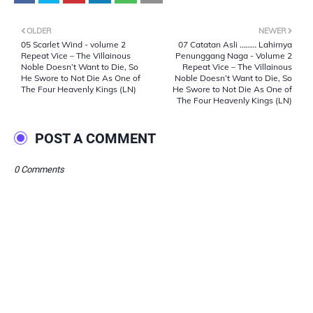
OLDER
NEWER
05 Scarlet Wind - volume 2
07 Catatan Asli ……… Lahirnya
Repeat Vice – The Villainous
Penunggang Naga - Volume 2
Noble Doesn’t Want to Die, So
Repeat Vice – The Villainous
He Swore to Not Die As One of
Noble Doesn’t Want to Die, So
The Four Heavenly Kings (LN)
He Swore to Not Die As One of
The Four Heavenly Kings (LN)
POST A COMMENT
0 Comments