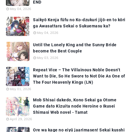
END
May 04, 2026
Saikyō Kenja fūfu no Ko-dzukuri jijō-en to kōri
ga Awasattara Sekai o Sukuemasu ka?
May 04, 2026
Until the Lonely King and the Sunny Bride
become the Best Couple
May 03, 2026
Repeat Vice – The Villainous Noble Doesn’t
Want to Die, So He Swore to Not Die As One of
The Four Heavenly Kings (LN)
May 01, 2026
Mob Shisai dakedo, Kono Sekai ga Otome
Game dato Kizuita node Heroine o Ikusei
Shimasi Web novel - Tamat
April 29, 2026
Ore wa kage no eiyū jaarimasen! Sekai kusshi