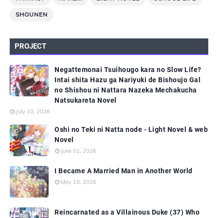
SHOUNEN
PROJECT
Negattemonai Tsuihougo kara no Slow Life?
Intai shita Hazu ga Nariyuki de Bishoujo Gal
no Shishou ni Nattara Nazeka Mechakucha
Natsukareta Novel
July 10, 2026
Oshi no Teki ni Natta node - Light Novel & web
Novel
June 02, 2026
I Became A Married Man in Another World
May 18, 2026
Reincarnated as a Villainous Duke (37) Who