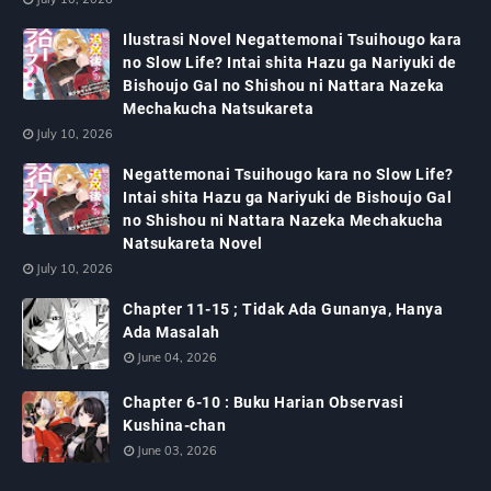
Ilustrasi Novel Negattemonai Tsuihougo kara
no Slow Life? Intai shita Hazu ga Nariyuki de
Bishoujo Gal no Shishou ni Nattara Nazeka
Mechakucha Natsukareta
July 10, 2026
Negattemonai Tsuihougo kara no Slow Life?
Intai shita Hazu ga Nariyuki de Bishoujo Gal
no Shishou ni Nattara Nazeka Mechakucha
Natsukareta Novel
July 10, 2026
Chapter 11-15 ; Tidak Ada Gunanya, Hanya
Ada Masalah
June 04, 2026
Chapter 6-10 : Buku Harian Observasi
Kushina-chan
June 03, 2026