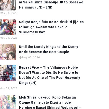
ni Saikai shita Bishoujo JK to Dosei wo
Hajimaru (LN) - END
May 04, 2026
Saikyō Kenja fūfu no Ko-dzukuri jijō-en
to kōri ga Awasattara Sekai o
Sukuemasu ka?
May 04, 2026
Until the Lonely King and the Sunny
Bride become the Best Couple
May 03, 2026
Repeat Vice – The Villainous Noble
Doesn’t Want to Die, So He Swore to
Not Die As One of The Four Heavenly
Kings (LN)
May 01, 2026
Mob Shisai dakedo, Kono Sekai ga
Otome Game dato Kizuita node
Heroine o Ikusei Shimasi Web novel -