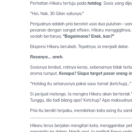
Perhatian Hikaru tertuju pada
hotdog
. Sosis yang dij
"Hei, Nak. 30 Gilan satunya."
Penjualnya adalah pria berotot usia dua puluhan—yang
pesanan dengan sangat efisien. Hikaru menggigitnya
seolah bertanya,
"Bagaimana? Enak, kan?"
Ekspresi Hikaru berubah. Tepatnya, ia menjadi datar.
Rasanya... aneh.
Sosisnya lembut, rotinya keras, sebenarnya tidak ter
aroma rumput.
Kenapa? Siapa target pasar orang in
"Hotdog itu seharusnya pakai saus tomat (ketchup)...
Si penjual melongo. Ia mengira Hikaru akan berteriak
Tunggu, dia tadi bilang apa? Ketchup? Apa maksudnya 
Pria itu berdiri terpaku, memikirkan kata asing itu sa
Hikaru terus berjalan mengitari kota, menggambar pet
mengintip ke dalam. Masih sepi. Ia melihat Freya se