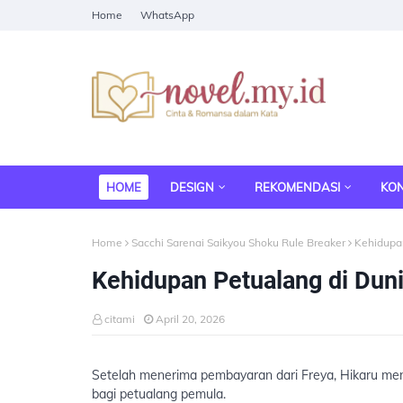
Home
WhatsApp
HOME
DESIGN
REKOMENDASI
KO
Home
Sacchi Sarenai Saikyou Shoku Rule Breaker
Kehidupan
Kehidupan Petualang di Dun
citami
April 20, 2026
Setelah menerima pembayaran dari Freya, Hikaru me
bagi petualang pemula.