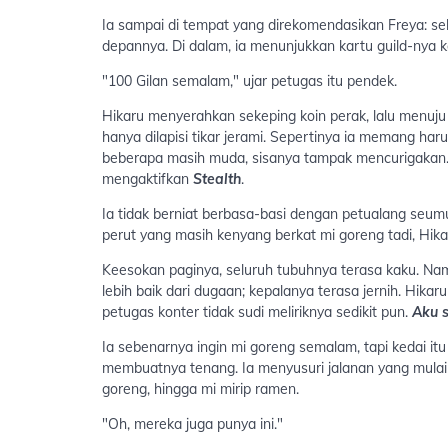
Ia sampai di tempat yang direkomendasikan Freya: s
depannya. Di dalam, ia menunjukkan kartu guild-nya k
"100 Gilan semalam," ujar petugas itu pendek.
Hikaru menyerahkan sekeping koin perak, lalu menuju 
hanya dilapisi tikar jerami. Sepertinya ia memang haru
beberapa masih muda, sisanya tampak mencurigakan. 
mengaktifkan
Stealth
.
Ia tidak berniat berbasa-basi dengan petualang seum
perut yang masih kenyang berkat mi goreng tadi, Hikar
Keesokan paginya, seluruh tubuhnya terasa kaku. Na
lebih baik dari dugaan; kepalanya terasa jernih. Hik
petugas konter tidak sudi meliriknya sedikit pun.
Aku s
Ia sebenarnya ingin mi goreng semalam, tapi kedai it
membuatnya tenang. Ia menyusuri jalanan yang mulai 
goreng, hingga mi mirip ramen.
"Oh, mereka juga punya ini."