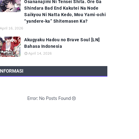
Osananajimi Ni Tensei Shita. Ore Ga
Shindara Bad End Kakutei Na Node
Saikyou Ni Natta Kedo, Mou Yami-ochi
“yandere-ka” Shitemasen Ka?
April 16, 2026
Akugyaku Hadou no Brave Soul [LN]
Bahasa Indonesia
April 14, 2026
INFORMASI
Error: No Posts Found