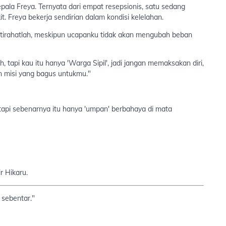
ala Freya. Ternyata dari empat resepsionis, satu sedang
it. Freya bekerja sendirian dalam kondisi kelelahan.
Istirahatlah, meskipun ucapanku tidak akan mengubah beban
h, tapi kau itu hanya 'Warga Sipil', jadi jangan memaksakan diri,
an misi yang bagus untukmu."
 tapi sebenarnya itu hanya 'umpan' berbahaya di mata
ir Hikaru.
 sebentar."