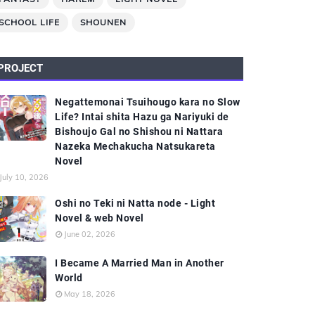
SCHOOL LIFE
SHOUNEN
PROJECT
Negattemonai Tsuihougo kara no Slow
Life? Intai shita Hazu ga Nariyuki de
Bishoujo Gal no Shishou ni Nattara
Nazeka Mechakucha Natsukareta
Novel
July 10, 2026
Oshi no Teki ni Natta node - Light
Novel & web Novel
June 02, 2026
I Became A Married Man in Another
World
May 18, 2026