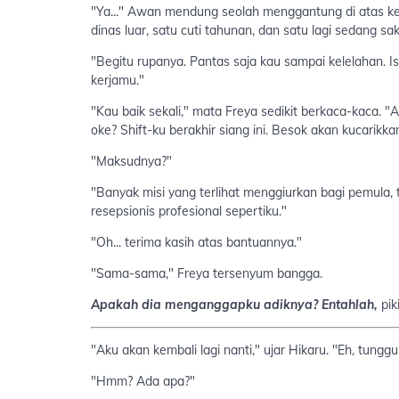
"Ya..." Awan mendung seolah menggantung di atas kep
dinas luar, satu cuti tahunan, dan satu lagi sedang sak
"Begitu rupanya. Pantas saja kau sampai kelelahan. 
kerjamu."
"Kau baik sekali," mata Freya sedikit berkaca-kaca. "A
oke? Shift-ku berakhir siang ini. Besok akan kucarikk
"Maksudnya?"
"Banyak misi yang terlihat menggiurkan bagi pemula,
resepsionis profesional sepertiku."
"Oh... terima kasih atas bantuannya."
"Sama-sama," Freya tersenyum bangga.
Apakah dia menganggapku adiknya? Entahlah,
pik
"Aku akan kembali lagi nanti," ujar Hikaru. "Eh, tunggu
"Hmm? Ada apa?"