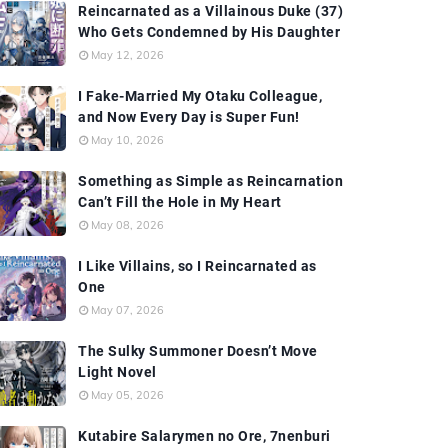
Reincarnated as a Villainous Duke (37)
Who Gets Condemned by His Daughter
May 12, 2026
I Fake-Married My Otaku Colleague,
and Now Every Day is Super Fun!
May 10, 2026
Something as Simple as Reincarnation
Can’t Fill the Hole in My Heart
May 08, 2026
I Like Villains, so I Reincarnated as
One
May 07, 2026
The Sulky Summoner Doesn’t Move
Light Novel
May 05, 2026
Kutabire Salarymen no Ore, 7nenburi