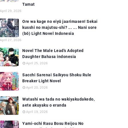
Tamat
April 29, 2026
Ore wa kage no eiyū jaarimasen! Sekai
kusshi no majutsu-shi? ... ... Nani sore
(bō) Light Novel Indonesia
April 27, 2026
Novel The Male Lead's Adopted
Daughter Bahasa indonesia
April 25, 2026
Sacchi Sarenai Saikyou Shoku Rule
Breaker Light Novel
April 20, 2026
Watashi wa tada no wakiyakudakedo,
aete akuyaku o eranda
April 19, 2026
Yami-ochi Rasu Bosu Reijou No