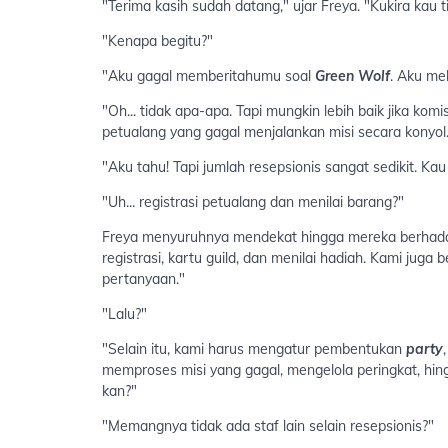
"Terima kasih sudah datang," ujar Freya. "Kukira kau t
"Kenapa begitu?"
"Aku gagal memberitahumu soal
Green Wolf
. Aku me
"Oh... tidak apa-apa. Tapi mungkin lebih baik jika komi
petualang yang gagal menjalankan misi secara konyol
"Aku tahu! Tapi jumlah resepsionis sangat sedikit. Ka
"Uh... registrasi petualang dan menilai barang?"
Freya menyuruhnya mendekat hingga mereka berhadap
registrasi, kartu guild, dan menilai hadiah. Kami ju
pertanyaan."
"Lalu?"
"Selain itu, kami harus mengatur pembentukan
party
memproses misi yang gagal, mengelola peringkat, h
kan?"
"Memangnya tidak ada staf lain selain resepsionis?"