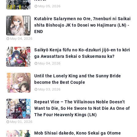
May 05, 2026
Kutabire Salarymen no Ore, 7nenburi ni Saikai
shita Bishoujo JK to Dosei wo Hajimaru (LN) -
END
May 04, 2026
Saikyō Kenja fūfu no Ko-dzukuri jijō-en to kōri
ga Awasattara Sekai o Sukuemasu ka?
May 04, 2026
Until the Lonely King and the Sunny Bride
become the Best Couple
May 03, 2026
Repeat Vice – The Villainous Noble Doesn’t
Want to Die, So He Swore to Not Die As One of
The Four Heavenly Kings (LN)
May 01, 2026
Mob Shisai dakedo, Kono Sekai ga Otome