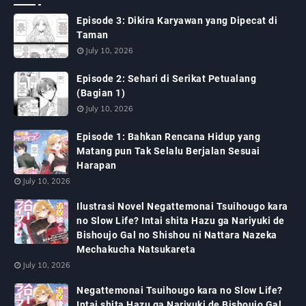
Episode 3: Dikira Karyawan yang Dipecat di
Taman
July 10, 2026
Episode 2: Sehari di Serikat Petualang
(Bagian 1)
July 10, 2026
Episode 1: Bahkan Rencana Hidup yang
Matang pun Tak Selalu Berjalan Sesuai
Harapan
July 10, 2026
Ilustrasi Novel Negattemonai Tsuihougo kara
no Slow Life? Intai shita Hazu ga Nariyuki de
Bishoujo Gal no Shishou ni Nattara Nazeka
Mechakucha Natsukareta
July 10, 2026
Negattemonai Tsuihougo kara no Slow Life?
Intai shita Hazu ga Nariyuki de Bishoujo Gal