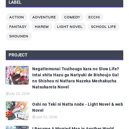
LABEL
ACTION
ADVENTURE
COMEDY
ECCHI
FANTASY
HAREM
LIGHT NOVEL
SCHOOL LIFE
SHOUNEN
PROJECT
Negattemonai Tsuihougo kara no Slow Life?
Intai shita Hazu ga Nariyuki de Bishoujo Gal
no Shishou ni Nattara Nazeka Mechakucha
Natsukareta Novel
July 10, 2026
Oshi no Teki ni Natta node - Light Novel & web
Novel
June 02, 2026
I Became A Married Man in Another World