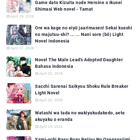
Game dato Kizuita node Heroine o Ikusei
Shimasi Web novel - Tamat
April 29, 2026
Ore wa kage no eiyū jaarimasen! Sekai kusshi
no majutsu-shi? ... ... Nani sore (bō) Light
Novel Indonesia
April 27, 2026
Novel The Male Lead's Adopted Daughter
Bahasa indonesia
April 25, 2026
Sacchi Sarenai Saikyou Shoku Rule Breaker
Light Novel
April 20, 2026
Watashi wa tada no wakiyakudakedo, aete
akuyaku o eranda
April 19, 2026
Yami-ochi Rasu Bosu Reijou No Osananajimi