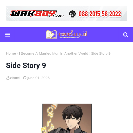
Home
I Became A Married Man in Another World
Side Story 9
Side Story 9
citami
June 01, 2026