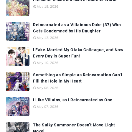
May 18, 2026
Reincarnated as a Villainous Duke (37) Who
Gets Condemned by His Daughter
May 12, 2026
I Fake-Married My Otaku Colleague, and Now
Every Day is Super Fun!
May 10, 2026
Something as Simple as Reincarnation Can’t
Fill the Hole in My Heart
May 08, 2026
I Like Villains, so I Reincarnated as One
May 07, 2026
The Sulky Summoner Doesn’t Move Light
Novel