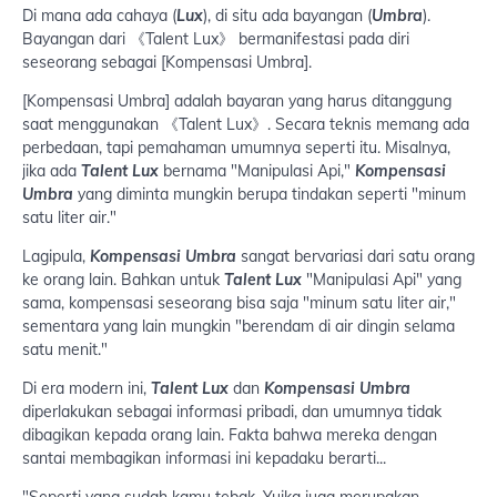
Di mana ada cahaya (
Lux
), di situ ada bayangan (
Umbra
).
Bayangan dari 《Talent Lux》 bermanifestasi pada diri
seseorang sebagai [Kompensasi Umbra].
[Kompensasi Umbra] adalah bayaran yang harus ditanggung
saat menggunakan 《Talent Lux》. Secara teknis memang ada
perbedaan, tapi pemahaman umumnya seperti itu. Misalnya,
jika ada
Talent Lux
bernama "Manipulasi Api,"
Kompensasi
Umbra
yang diminta mungkin berupa tindakan seperti "minum
satu liter air."
Lagipula,
Kompensasi Umbra
sangat bervariasi dari satu orang
ke orang lain. Bahkan untuk
Talent Lux
"Manipulasi Api" yang
sama, kompensasi seseorang bisa saja "minum satu liter air,"
sementara yang lain mungkin "berendam di air dingin selama
satu menit."
Di era modern ini,
Talent Lux
dan
Kompensasi Umbra
diperlakukan sebagai informasi pribadi, dan umumnya tidak
dibagikan kepada orang lain. Fakta bahwa mereka dengan
santai membagikan informasi ini kepadaku berarti...
"Seperti yang sudah kamu tebak, Yuika juga merupakan