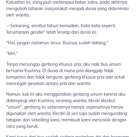
Kekuatan ini, yang jauh melampaui batas sains, pada akhirnya
mengubah tatanan masyarakat menjadi dunia yang didominasi
oleh wanita.
—Sekarang, seratus tahun kemudian. Kata-kata seperti
'kesetaraan gender' telah lenyap dari dunia ini.
"Hei, jangan melamun terus. Busnya sudah datang."
"Mm."
Tanpa menunggu gerbong khusus pria, aku naik bus umum
bersama Kushina. Di dunia di mana pria dianggap tidak
kompeten dan tidak berguna, gerbong khusus pria ada untuk
mencegah gesekan antara pria dan wanita.
Namun, kali ini aku menggunakan gerbong umum karena aku
didampingi oleh Kushina, seorang wanita. Meski disebut
"umum", gerbong ini sebenarnya hampir sepenuhnya hanya
digunakan oleh wanita. Berdiri di sini saja sudah mengundang
tatapan dari sekeliling kami, membuat kami mencolok dengan
cara yang buruk.
Kami turun dari bus seolah sedang melarikan diri dan bergegas