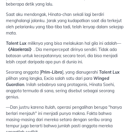
beberapa detik yang lalu.
Saat aku mendongak, Hinata-chan sekali lagi berdiri
menghalangi jalanku. Jarak yang kudapatkan saat dia terkejut
oleh pelarianku yang tiba-tiba tadi, telah lenyap dalam sekejap
mata.
Talent Lux
miliknya yang bisa melakukan hal gila ini adalah—
《Akselerasi》
. Dia mempercepat dirinya sendiri. Tidak ada
batasan untuk kecepatannya; secara teori, dia bisa menjadi
lebih cepat daripada apa pun di dunia ini.
Seorang anggota [
Prim-Libra
], yang dianugerahi
Talent Lux
pilihan yang langka, Excia salah satu dari para
Winged
Guardian
. Inilah sebabnya sang protagonis, Hinata Soehi,
anggota termuda di sana, sering disebut sebagai seorang
genius.
—Dan justru karena itulah, operasi pengalihan berupa "hanya
berlari menjauh" ini menjadi punya makna. Fakta bahwa
masing-masing dari mereka setara dengan seribu orang
tempur juga berarti bahwa jumlah pasti anggota mereka
sangatlah sedikit.