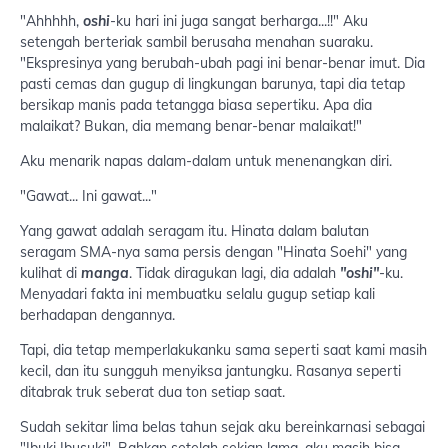
"Ahhhhh,
oshi
-ku hari ini juga sangat berharga...!!" Aku
setengah berteriak sambil berusaha menahan suaraku.
"Ekspresinya yang berubah-ubah pagi ini benar-benar imut. Dia
pasti cemas dan gugup di lingkungan barunya, tapi dia tetap
bersikap manis pada tetangga biasa sepertiku. Apa dia
malaikat? Bukan, dia memang benar-benar malaikat!"
Aku menarik napas dalam-dalam untuk menenangkan diri.
"Gawat... Ini gawat..."
Yang gawat adalah seragam itu. Hinata dalam balutan
seragam SMA-nya sama persis dengan "Hinata Soehi" yang
kulihat di
manga
. Tidak diragukan lagi, dia adalah
"oshi"
-ku.
Menyadari fakta ini membuatku selalu gugup setiap kali
berhadapan dengannya.
Tapi, dia tetap memperlakukanku sama seperti saat kami masih
kecil, dan itu sungguh menyiksa jantungku. Rasanya seperti
ditabrak truk seberat dua ton setiap saat.
Sudah sekitar lima belas tahun sejak aku bereinkarnasi sebagai
"Ibuki Ibusuki". Bahkan setelah sekian lama, aku masih bisa