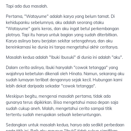
Tapi ada dua masalah.
Pertama, "Watayume" adalah karya yang belum tamat. Di
kehidupanku sebelumnya, aku adalah seorang otaku
"Watayume" garis keras, dan aku ingat betul perkembangan
plotnya. Tapi itu hanya untuk bagian yang sudah diterbitkan.
Karya aslinya baru berjalan sekitar setengahnya, dan aku
bereinkarnasi ke dunia ini tanpa mengetahui akhir ceritanya.
Masalah kedua adalah "Ibuki Ibusuki" di dunia ini adalah "aku".
Dalam cerita aslinya, Ibuki hanyalah "cowok tetangga" yang
wajahnya kebetulan dikenali oleh Hinata. Namun, sekarang aku
sudah lumayan terlibat dengannya sejak kecil. Hubungan kami
lebih dekat daripada sekadar "cowok tetangga".
Meskipun begitu, mengenai masalah pertama, tidak ada
gunanya terus dipikirkan. Bisa mengetahui masa depan saja
sudah cukup aneh. Malah, mengetahui cerita sampai titik
tertentu sudah merupakan sebuah keberuntungan.
Sedangkan untuk masalah kedua, hanya ada sedikit perbedaan
pada titik ini. Baik aku maupun "Ibuki" tidak cukup signifikan