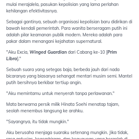
mulai merajalela, pasukan kepolisian yang lama perlahan
kehilangan efektivitasnya.
Sebagai gantinya, sebuah organisasi kepolisian baru didirikan di
bawah kendali pemerintah. Para wanita berseragam putih ini
adalah pilar keamanan publik modern. Mereka adalah para
pakar dalam menangani kejahatan supernatural.
"Aku Excia,
Winged Guardian
dari Cabang ke-10 [
Prim
Libra
]."
Sebuah suara yang setegas baja, berbeda jauh dari nada
bicaranya yang biasanya sehangat mentari musim semi. Mantel
putih bersihnya berkibar tertiup angin.
"Aku memintamu untuk menyerah tanpa perlawanan."
Mata berwarna persik milik Hinata Soehi menatap tajam,
seolah menembus langsung ke arahku.
"Sayangnya, itu tidak mungkin."
Aku berusaha menjaga suaraku setenang mungkin. Jika tidak,
rasa antusias, kegembiraan, dan kegugupan yang bergolak di