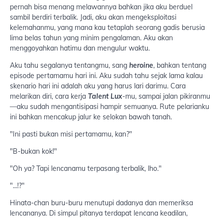
pernah bisa menang melawannya bahkan jika aku berduel
sambil berdiri terbalik. Jadi, aku akan mengeksploitasi
kelemahanmu, yang mana kau tetaplah seorang gadis berusia
lima belas tahun yang minim pengalaman. Aku akan
menggoyahkan hatimu dan mengulur waktu.
Aku tahu segalanya tentangmu, sang
heroine
, bahkan tentang
episode pertamamu hari ini. Aku sudah tahu sejak lama kalau
skenario hari ini adalah aku yang harus lari darimu. Cara
melarikan diri, cara kerja
Talent Lux
-mu, sampai jalan pikiranmu
—aku sudah mengantisipasi hampir semuanya. Rute pelarianku
ini bahkan mencakup jalur ke selokan bawah tanah.
"Ini pasti bukan misi pertamamu, kan?"
"B-bukan kok!"
"Oh ya? Tapi lencanamu terpasang terbalik, lho."
"...!?"
Hinata-chan buru-buru menutupi dadanya dan memeriksa
lencananya. Di simpul pitanya terdapat lencana keadilan,