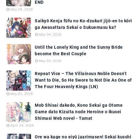
END
May 04, 2026
Saikyō Kenja fūfu no Ko-dzukuri jijō-en to kōri
ga Awasattara Sekai o Sukuemasu ka?
May 04, 2026
Until the Lonely King and the Sunny Bride
become the Best Couple
May 03, 2026
Repeat Vice – The Villainous Noble Doesn’t
Want to Die, So He Swore to Not Die As One of
The Four Heavenly Kings (LN)
May 01, 2026
Mob Shisai dakedo, Kono Sekai ga Otome
Game dato Kizuita node Heroine o Ikusei
Shimasi Web novel - Tamat
April 29, 2026
Ore wa kage no eiyū jaarimasen! Sekai kusshi