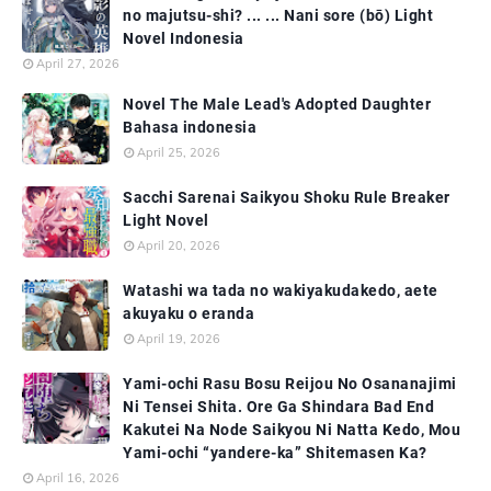
no majutsu-shi? ... ... Nani sore (bō) Light
Novel Indonesia
April 27, 2026
Novel The Male Lead's Adopted Daughter
Bahasa indonesia
April 25, 2026
Sacchi Sarenai Saikyou Shoku Rule Breaker
Light Novel
April 20, 2026
Watashi wa tada no wakiyakudakedo, aete
akuyaku o eranda
April 19, 2026
Yami-ochi Rasu Bosu Reijou No Osananajimi
Ni Tensei Shita. Ore Ga Shindara Bad End
Kakutei Na Node Saikyou Ni Natta Kedo, Mou
Yami-ochi “yandere-ka” Shitemasen Ka?
April 16, 2026