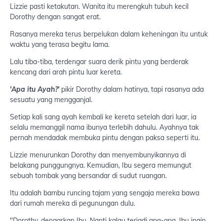
Lizzie pasti ketakutan. Wanita itu merengkuh tubuh kecil
Dorothy dengan sangat erat.
Rasanya mereka terus berpelukan dalam keheningan itu untuk
waktu yang terasa begitu lama.
Lalu tiba-tiba, terdengar suara derik pintu yang berderak
kencang dari arah pintu luar kereta.
'Apa itu Ayah?'
pikir Dorothy dalam hatinya, tapi rasanya ada
sesuatu yang mengganjal.
Setiap kali sang ayah kembali ke kereta setelah dari luar, ia
selalu memanggil nama ibunya terlebih dahulu. Ayahnya tak
pernah mendadak membuka pintu dengan paksa seperti itu.
Lizzie menurunkan Dorothy dan menyembunyikannya di
belakang punggungnya. Kemudian, Ibu segera memungut
sebuah tombak yang bersandar di sudut ruangan.
Itu adalah bambu runcing tajam yang sengaja mereka bawa
dari rumah mereka di pegunungan dulu.
"Dorothy, dengarkan Ibu. Nanti kalau terjadi apa-apa, Ibu ingin