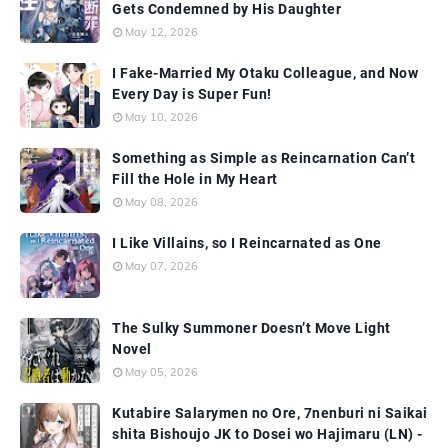
Gets Condemned by His Daughter
May 12, 2026
I Fake-Married My Otaku Colleague, and Now
Every Day is Super Fun!
May 10, 2026
Something as Simple as Reincarnation Can’t
Fill the Hole in My Heart
May 08, 2026
I Like Villains, so I Reincarnated as One
May 07, 2026
The Sulky Summoner Doesn’t Move Light
Novel
May 05, 2026
Kutabire Salarymen no Ore, 7nenburi ni Saikai
shita Bishoujo JK to Dosei wo Hajimaru (LN) -