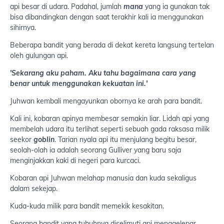
api besar di udara. Padahal, jumlah
mana
yang ia gunakan tak
bisa dibandingkan dengan saat terakhir kali ia menggunakan
sihirnya.
Beberapa bandit yang berada di dekat kereta langsung tertelan
oleh gulungan api.
'Sekarang aku paham. Aku tahu bagaimana cara yang
benar untuk menggunakan kekuatan ini.'
Juhwan kembali mengayunkan obornya ke arah para bandit.
Kali ini, kobaran apinya membesar semakin liar. Lidah api yang
membelah udara itu terlihat seperti sebuah gada raksasa milik
seekor
goblin
. Tarian nyala api itu menjulang begitu besar,
seolah-olah ia adalah seorang Gulliver yang baru saja
menginjakkan kaki di negeri para kurcaci.
Kobaran api Juhwan melahap manusia dan kuda sekaligus
dalam sekejap.
Kuda-kuda milik para bandit memekik kesakitan.
Seorang bandit yang tubuhnya diselimuti api menggelepar