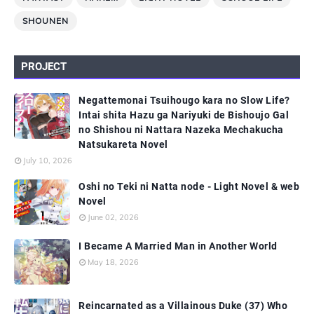
SHOUNEN
PROJECT
Negattemonai Tsuihougo kara no Slow Life?
Intai shita Hazu ga Nariyuki de Bishoujo Gal
no Shishou ni Nattara Nazeka Mechakucha
Natsukareta Novel
July 10, 2026
Oshi no Teki ni Natta node - Light Novel & web
Novel
June 02, 2026
I Became A Married Man in Another World
May 18, 2026
Reincarnated as a Villainous Duke (37) Who