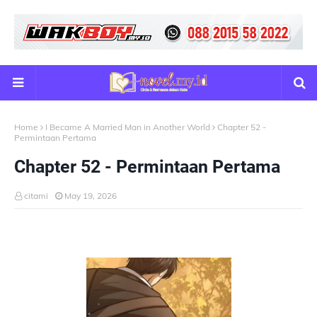
Home
I Became A Married Man in Another World
Chapter 52 -
Permintaan Pertama
Chapter 52 - Permintaan Pertama
citami
May 19, 2026