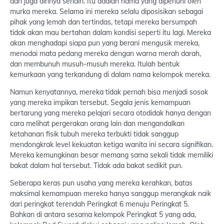
dan juga dirinya sendiri. Itu adalah nama yang dipenuhi oleh
murka mereka. Selama ini mereka selalu diposisikan sebagai
pihak yang lemah dan tertindas, tetapi mereka bersumpah
tidak akan mau bertahan dalam kondisi seperti itu lagi. Mereka
akan menghadapi siapa pun yang berani mengusik mereka,
menodai mata pedang mereka dengan warna merah darah,
dan membunuh musuh-musuh mereka. Itulah bentuk
kemurkaan yang terkandung di dalam nama kelompok mereka.
Namun kenyatannya, mereka tidak pernah bisa menjadi sosok
yang mereka impikan tersebut. Segala jenis kemampuan
bertarung yang mereka pelajari secara otodidak hanya dengan
cara melihat pergerakan orang lain dan mengandalkan
ketahanan fisik tubuh mereka terbukti tidak sanggup
mendongkrak level kekuatan ketiga wanita ini secara signifikan.
Mereka kemungkinan besar memang sama sekali tidak memiliki
bakat dalam hal tersebut. Tidak ada bakat sedikit pun.
Seberapa keras pun usaha yang mereka kerahkan, batas
maksimal kemampuan mereka hanya sanggup merangkak naik
dari peringkat terendah Peringkat 6 menuju Peringkat 5.
Bahkan di antara sesama kelompok Peringkat 5 yang ada,