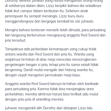
Dorothy. Melihat Juhwan yang hanya mengamati orang-orang
di sekitarnya dalam diam, Lizzy berpikir bahwa dia sebaiknya
tidak ikut campur dalam keributan itu. Sebelum anak
perempuan itu sempat menangis, Lizzy buru-buru
menggendongnya dan bergegas kembali ke sisi Juhwan.
Mengira bahwa tontonan menarik telah dimulai, para petualang
lain langsung berkerumun mengepung anggota Red Sword dan
pria tersebut.
Tampaknya ada perbedaan kemampuan yang cukup telak
antara wanita dari Red Sword dan pria itu. Wanita yang
wajahnya tertekan di atas meja mencoba mencengkeram
pergelangan tangan si pria, tetapi pria itu sama sekali tidak
bergeming. Darah mulai mengalir dari hidung wanita itu,
dengan cepat mengotori permukaan meja kayu.
Anggota wanita Red Sword lainnya tertahan oleh barikade
para petualang pria. Karena tidak bisa menjangkau area
perkelahian, mereka akhirnya hanya bisa terlibat adu mulut
dengan pria-pria di sekeliling mereka.
Juhwan mengambil alih Dorothy dari dekapan Lizzy lalu