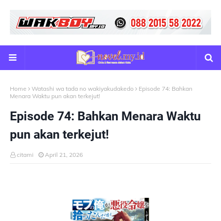
Home
Watashi wa tada no wakiyakudakedo
Episode 74: Bahkan
Menara Waktu pun akan terkejut!
Episode 74: Bahkan Menara Waktu
pun akan terkejut!
citami
April 21, 2026