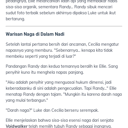
pedangnya, Ellie melancarkan lidah api yang membakar habis
sisa-sisa organik, sementara Randy... Randy sibuk mencari
sudut foto terbaik sebelum akhirnya dipaksa Luke untuk ikut
bertarung.
Warisan Naga di Dalam Nadi
Setelah lantai pertama bersih dari ancaman, Cecilia mengatur
napasnya yang memburu. "Sebenarnya... kenapa kita tidak
membeku seperti yang terjadi di luar?"
Pandangan Randy dan kedua temannya beralih ke Ellie. Sang
penyihir kuno itu menghela napas panjang.
"Aku adalah penyihir yang menguasai hukum dimensi, jadi
keberadaanku di sini adalah pengecualian. Tapi Randy..." Ellie
menatap Randy dengan tajam. "Mungkin itu karena darah naga
yang mulai terbangun."
"Darah naga?" Luke dan Cecilia berseru serempak.
Ellie menjelaskan bahwa sisa-sisa esensi naga dari senjata
Voidwalker
telah memilih tubuh Randy sebagai inangnya.