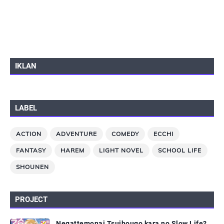
IKLAN
LABEL
ACTION
ADVENTURE
COMEDY
ECCHI
FANTASY
HAREM
LIGHT NOVEL
SCHOOL LIFE
SHOUNEN
PROJECT
Negattemonai Tsuihougo kara no Slow Life?