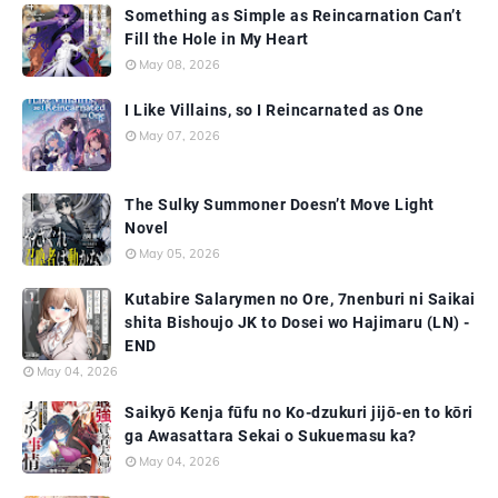
Something as Simple as Reincarnation Can’t
Fill the Hole in My Heart
May 08, 2026
I Like Villains, so I Reincarnated as One
May 07, 2026
The Sulky Summoner Doesn’t Move Light
Novel
May 05, 2026
Kutabire Salarymen no Ore, 7nenburi ni Saikai
shita Bishoujo JK to Dosei wo Hajimaru (LN) -
END
May 04, 2026
Saikyō Kenja fūfu no Ko-dzukuri jijō-en to kōri
ga Awasattara Sekai o Sukuemasu ka?
May 04, 2026