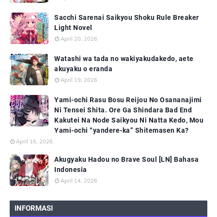
Sacchi Sarenai Saikyou Shoku Rule Breaker
Light Novel
April 20, 2026
Watashi wa tada no wakiyakudakedo, aete
akuyaku o eranda
April 19, 2026
Yami-ochi Rasu Bosu Reijou No Osananajimi
Ni Tensei Shita. Ore Ga Shindara Bad End
Kakutei Na Node Saikyou Ni Natta Kedo, Mou
Yami-ochi “yandere-ka” Shitemasen Ka?
April 16, 2026
Akugyaku Hadou no Brave Soul [LN] Bahasa
Indonesia
April 14, 2026
INFORMASI