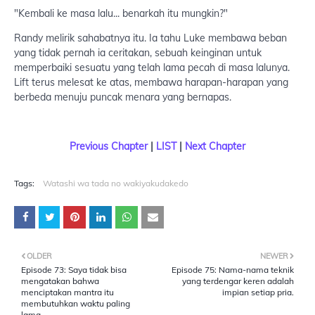
"Kembali ke masa lalu... benarkah itu mungkin?"
Randy melirik sahabatnya itu. Ia tahu Luke membawa beban
yang tidak pernah ia ceritakan, sebuah keinginan untuk
memperbaiki sesuatu yang telah lama pecah di masa lalunya.
Lift terus melesat ke atas, membawa harapan-harapan yang
berbeda menuju puncak menara yang bernapas.
Previous Chapter
|
LIST
|
Next Chapter
Tags:
Watashi wa tada no wakiyakudakedo
OLDER
NEWER
Episode 73: Saya tidak bisa
Episode 75: Nama-nama teknik
mengatakan bahwa
yang terdengar keren adalah
menciptakan mantra itu
impian setiap pria.
membutuhkan waktu paling
lama.