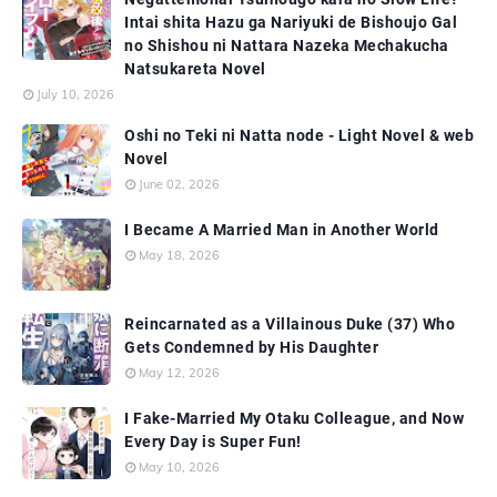
Intai shita Hazu ga Nariyuki de Bishoujo Gal
no Shishou ni Nattara Nazeka Mechakucha
Natsukareta Novel
July 10, 2026
Oshi no Teki ni Natta node - Light Novel & web
Novel
June 02, 2026
I Became A Married Man in Another World
May 18, 2026
Reincarnated as a Villainous Duke (37) Who
Gets Condemned by His Daughter
May 12, 2026
I Fake-Married My Otaku Colleague, and Now
Every Day is Super Fun!
May 10, 2026