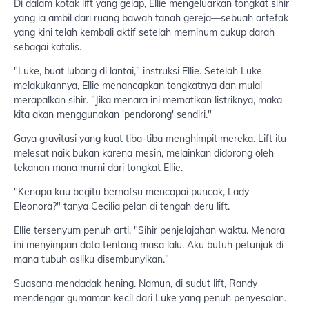
Di dalam kotak lift yang gelap, Ellie mengeluarkan tongkat sihir
yang ia ambil dari ruang bawah tanah gereja—sebuah artefak
yang kini telah kembali aktif setelah meminum cukup darah
sebagai katalis.
"Luke, buat lubang di lantai," instruksi Ellie. Setelah Luke
melakukannya, Ellie menancapkan tongkatnya dan mulai
merapalkan sihir. "Jika menara ini mematikan listriknya, maka
kita akan menggunakan 'pendorong' sendiri."
Gaya gravitasi yang kuat tiba-tiba menghimpit mereka. Lift itu
melesat naik bukan karena mesin, melainkan didorong oleh
tekanan mana murni dari tongkat Ellie.
"Kenapa kau begitu bernafsu mencapai puncak, Lady
Eleonora?" tanya Cecilia pelan di tengah deru lift.
Ellie tersenyum penuh arti. "Sihir penjelajahan waktu. Menara
ini menyimpan data tentang masa lalu. Aku butuh petunjuk di
mana tubuh asliku disembunyikan."
Suasana mendadak hening. Namun, di sudut lift, Randy
mendengar gumaman kecil dari Luke yang penuh penyesalan.