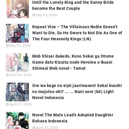
Until the Lonely King and the Sunny Bride
become the Best Couple
May 03, 2026
Repeat Vice – The Villainous Noble Doesn’t
Want to Die, So He Swore to Not Die As One of
The Four Heavenly Kings (LN)
May 01, 2026
Mob Shisai dakedo, Kono Sekai ga Otome
Game dato Kizuita node Heroine o Ikusei
Shimasi Web novel - Tamat
April 29, 2026
Ore wa kage no eiyū jaarimasen! Sekai kusshi
no majutsu-shi? ... ... Nani sore (bō) Light
Novel Indonesia
April 27, 2026
Novel The Male Lead's Adopted Daughter
Bahasa indonesia
April 25, 2026