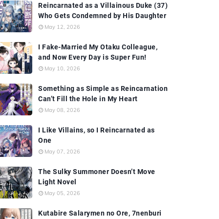
Reincarnated as a Villainous Duke (37)
Who Gets Condemned by His Daughter
May 12, 2026
I Fake-Married My Otaku Colleague,
and Now Every Day is Super Fun!
May 10, 2026
Something as Simple as Reincarnation
Can’t Fill the Hole in My Heart
May 08, 2026
I Like Villains, so I Reincarnated as
One
May 07, 2026
The Sulky Summoner Doesn’t Move
Light Novel
May 05, 2026
Kutabire Salarymen no Ore, 7nenburi