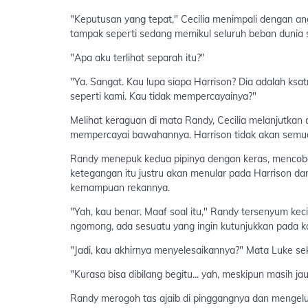
"Keputusan yang tepat," Cecilia menimpali dengan ang
tampak seperti sedang memikul seluruh beban dunia s
"Apa aku terlihat separah itu?"
"Ya. Sangat. Kau lupa siapa Harrison? Dia adalah ks
seperti kami. Kau tidak mempercayainya?"
Melihat keraguan di mata Randy, Cecilia melanjutkan
mempercayai bawahannya. Harrison tidak akan semudah
Randy menepuk kedua pipinya dengan keras, mencoba me
ketegangan itu justru akan menular pada Harrison dan
kemampuan rekannya.
"Yah, kau benar. Maaf soal itu," Randy tersenyum ke
ngomong, ada sesuatu yang ingin kutunjukkan pada ka
"Jadi, kau akhirnya menyelesaikannya?" Mata Luke sek
"Kurasa bisa dibilang begitu... yah, meskipun masih ja
Randy merogoh tas ajaib di pinggangnya dan mengelu