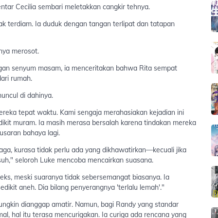
ntar Cecilia sembari meletakkan cangkir tehnya.
ak terdiam. Ia duduk dengan tangan terlipat dan tatapan
nya merosot.
engan senyum masam, ia menceritakan bahwa Rita sempat
ari rumah.
uncul di dahinya.
ereka tepat waktu. Kami sengaja merahasiakan kejadian ini
edikit muram. Ia masih merasa bersalah karena tindakan mereka
usaran bahaya lagi.
jaga, kurasa tidak perlu ada yang dikhawatirkan—kecuali jika
uh," seloroh Luke mencoba mencairkan suasana.
leks, meski suaranya tidak sebersemangat biasanya. Ia
dikit aneh. Dia bilang penyerangnya 'terlalu lemah'."
ngkin dianggap amatir. Namun, bagi Randy yang standar
l, hal itu terasa mencurigakan. Ia curiga ada rencana yang