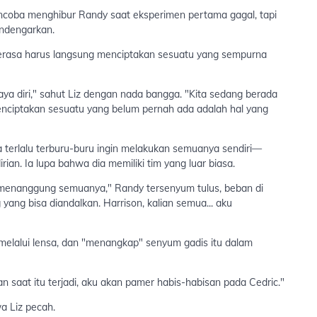
mencoba menghibur Randy saat eksperimen pertama gagal, tapi
endengarkan.
 merasa harus langsung menciptakan sesuatu yang sempurna
ya diri," sahut Liz dengan nada bangga. "Kita sedang berada
enciptakan sesuatu yang belum pernah ada adalah hal yang
a terlalu terburu-buru ingin melakukan semuanya sendiri—
rian. Ia lupa bahwa dia memiliki tim yang luar biasa.
 menanggung semuanya," Randy tersenyum tulus, beban di
ang bisa diandalkan. Harrison, kalian semua... aku
elalui lensa, dan "menangkap" senyum gadis itu dalam
 saat itu terjadi, aku akan pamer habis-habisan pada Cedric."
wa Liz pecah.