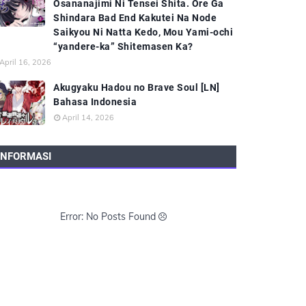
Osananajimi Ni Tensei Shita. Ore Ga
Shindara Bad End Kakutei Na Node
Saikyou Ni Natta Kedo, Mou Yami-ochi
“yandere-ka” Shitemasen Ka?
April 16, 2026
Akugyaku Hadou no Brave Soul [LN]
Bahasa Indonesia
April 14, 2026
INFORMASI
Error: No Posts Found