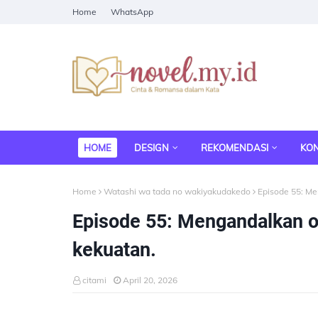
Home
WhatsApp
HOME
DESIGN
REKOMENDASI
KO
Home
Watashi wa tada no wakiyakudakedo
Episode 55: Me
Episode 55: Mengandalkan o
kekuatan.
citami
April 20, 2026