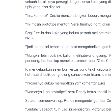
sebuah kotak kayu persegi dengan lensa kaca yang 
tipis yang bisa digeser.
"Ini... kamera?" Cecilia mencondongkan badan, mengam
"Ini masih prototipe mentah. Versi finalnya nanti akan 
Bagi Cecilia dan Luke yang belum pernah melihat teknol
kikuk.
"Jadi, benda ini benar-benar bisa mengabadikan gamb
"Mungkin lebih baik jika kalian melihatnya langsung
pandang, lalu bersiap menekan tombol rana. "Oke, Cecili
Ia mengeluarkan selembar kertas yang telah dilapisi b
hati-hati di balik penghalang cahaya kain hitam, ia 
"Prosesnya cukup merepotkan ya," komentar Luke.
"Namanya juga prototipe!" seru Randy ketus, meski ia s
Setelah semuanya siap, Randy mengambil gambar Cec
"Sudah? Secepat itu?" Cecilia penasaran. Matanya berb