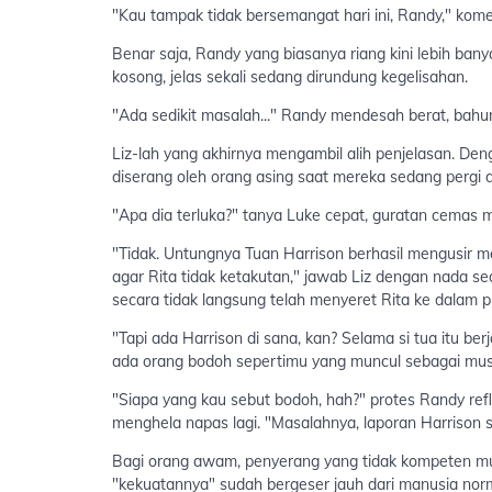
"Kau tampak tidak bersemangat hari ini, Randy," kome
Benar saja, Randy yang biasanya riang kini lebih bany
kosong, jelas sekali sedang dirundung kegelisahan.
"Ada sedikit masalah..." Randy mendesah berat, bahu
Liz-lah yang akhirnya mengambil alih penjelasan. D
diserang oleh orang asing saat mereka sedang pergi d
"Apa dia terluka?" tanya Luke cepat, guratan cemas m
"Tidak. Untungnya Tuan Harrison berhasil mengusir m
agar Rita tidak ketakutan," jawab Liz dengan nada s
secara tidak langsung telah menyeret Rita ke dalam p
"Tapi ada Harrison di sana, kan? Selama si tua itu ber
ada orang bodoh sepertimu yang muncul sebagai mus
"Siapa yang kau sebut bodoh, hah?" protes Randy ref
menghela napas lagi. "Masalahnya, laporan Harrison se
Bagi orang awam, penyerang yang tidak kompeten mu
"kekuatannya" sudah bergeser jauh dari manusia norma