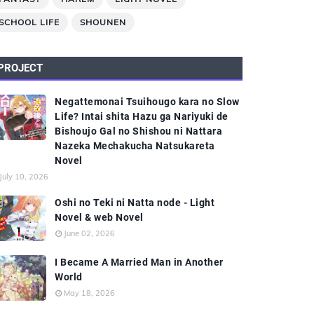
SCHOOL LIFE
SHOUNEN
PROJECT
Negattemonai Tsuihougo kara no Slow
Life? Intai shita Hazu ga Nariyuki de
Bishoujo Gal no Shishou ni Nattara
Nazeka Mechakucha Natsukareta
Novel
July 10, 2026
Oshi no Teki ni Natta node - Light
Novel & web Novel
June 02, 2026
I Became A Married Man in Another
World
May 18, 2026