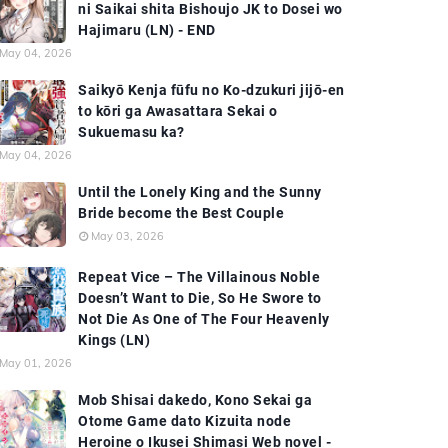
ni Saikai shita Bishoujo JK to Dosei wo
Hajimaru (LN) - END
May 04, 2026
Saikyō Kenja fūfu no Ko-dzukuri jijō-en
to kōri ga Awasattara Sekai o
Sukuemasu ka?
May 04, 2026
Until the Lonely King and the Sunny
Bride become the Best Couple
May 03, 2026
Repeat Vice – The Villainous Noble
Doesn’t Want to Die, So He Swore to
Not Die As One of The Four Heavenly
Kings (LN)
May 01, 2026
Mob Shisai dakedo, Kono Sekai ga
Otome Game dato Kizuita node
Heroine o Ikusei Shimasi Web novel -