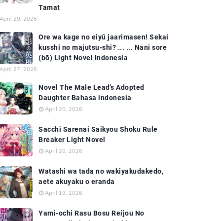
Tamat
April 29, 2026
Ore wa kage no eiyū jaarimasen! Sekai
kusshi no majutsu-shi? ... ... Nani sore
(bō) Light Novel Indonesia
April 27, 2026
Novel The Male Lead's Adopted
Daughter Bahasa indonesia
April 25, 2026
Sacchi Sarenai Saikyou Shoku Rule
Breaker Light Novel
April 20, 2026
Watashi wa tada no wakiyakudakedo,
aete akuyaku o eranda
April 19, 2026
Yami-ochi Rasu Bosu Reijou No