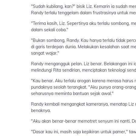
"Sudah kubilang, kan?" bisik Liz. Kemarin ia sudah 
Randy terlalu tenggelam dalam frustrasinya untuk m
"Terima kasih, Liz. Sepertinya aku terlalu sombong,
dalam sekali coba."
"Bukan sombong, Randy. Kau hanya terlalu tidak perca
di garis terdepan dunia. Melakukan kesalahan saat m
sangat wajar."
Randy mengangguk pelan. Liz benar. Belakangan ini i
melindungi Rita sendirian, menciptakan teknologi sendi
"Kau benar. Aku terlalu arogan karena merasa harus
pundaknya seolah terangkat. "Aku punya orang-orang y
seharusnya meminta bantuan sejak awal."
Randy kembali mengangkat kameranya, menatap Liz m
benaknya.
"Aku akan benar-benar memotret senyum ini nanti. Dan
"Dasar kau ini, masih saja kepikiran untuk pamer," ta