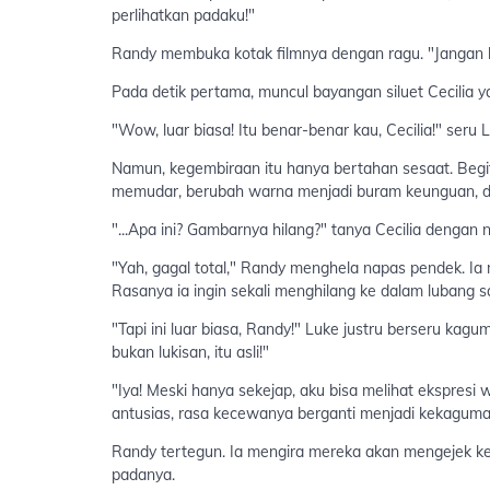
perlihatkan padaku!"
Randy membuka kotak filmnya dengan ragu. "Jangan ka
Pada detik pertama, muncul bayangan siluet Cecilia ya
"Wow, luar biasa! Itu benar-benar kau, Cecilia!" seru 
Namun, kegembiraan itu hanya bertahan sesaat. Begit
memudar, berubah warna menjadi buram keunguan, da
"...Apa ini? Gambarnya hilang?" tanya Cecilia dengan
"Yah, gagal total," Randy menghela napas pendek. I
Rasanya ia ingin sekali menghilang ke dalam lubang saa
"Tapi ini luar biasa, Randy!" Luke justru berseru kagu
bukan lukisan, itu asli!"
"Iya! Meski hanya sekejap, aku bisa melihat ekspresi w
antusias, rasa kecewanya berganti menjadi kekaguman
Randy tertegun. Ia mengira mereka akan mengejek k
padanya.