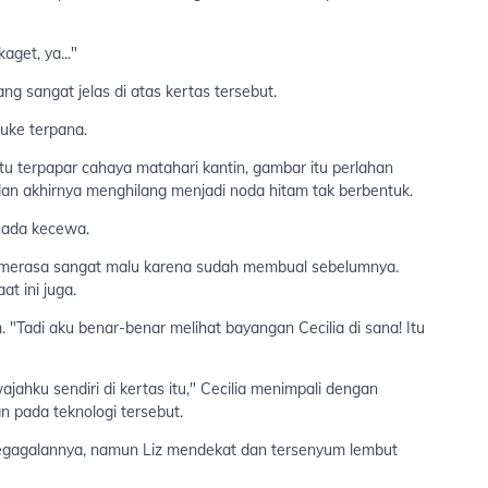
get, ya..."
ng sangat jelas di atas kertas tersebut.
Luke terpana.
u terpapar cahaya matahari kantin, gambar itu perlahan
n akhirnya menghilang menjadi noda hitam tak berbentuk.
 nada kecewa.
a merasa sangat malu karena sudah membual sebelumnya.
t ini juga.
m. "Tadi aku benar-benar melihat bayangan Cecilia di sana! Itu
ajahku sendiri di kertas itu," Cecilia menimpali dengan
 pada teknologi tersebut.
egagalannya, namun Liz mendekat dan tersenyum lembut