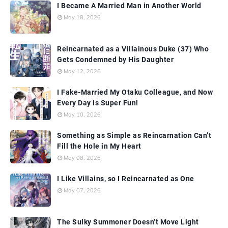
I Became A Married Man in Another World
May 18, 2026
Reincarnated as a Villainous Duke (37) Who
Gets Condemned by His Daughter
May 12, 2026
I Fake-Married My Otaku Colleague, and Now
Every Day is Super Fun!
May 10, 2026
Something as Simple as Reincarnation Can’t
Fill the Hole in My Heart
May 08, 2026
I Like Villains, so I Reincarnated as One
May 07, 2026
The Sulky Summoner Doesn’t Move Light