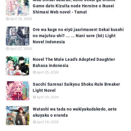
Game dato Kizuita node Heroine o Ikusei
Shimasi Web novel - Tamat
April 29, 2026
Ore wa kage no eiyū jaarimasen! Sekai kusshi
no majutsu-shi? ... ... Nani sore (bō) Light
Novel Indonesia
April 27, 2026
Novel The Male Lead's Adopted Daughter
Bahasa indonesia
April 25, 2026
Sacchi Sarenai Saikyou Shoku Rule Breaker
Light Novel
April 20, 2026
Watashi wa tada no wakiyakudakedo, aete
akuyaku o eranda
April 19, 2026