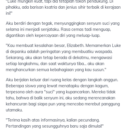
"Luke mungkin kuat, tapi dia tetaplah tokoh pendukung. Di
pihakku, ada barisan ksatria dan jenius sihir terbaik di kerajaan
ini!"
Aku berdiri dengan tegak, menyunggingkan senyum suci yang
selama ini menjadi senjataku. Rasa cemas tadi menguap,
digantikan oleh kepercayaan diri yang meluap-luap.
"Kau membuat kesalahan besar, Elizabeth. Memamerkan Luke
di depanku adalah peringatan yang membuatku waspada.
Sekarang, aku akan tetap berada di dekatmu, mengawasi
setiap langkahmu, dan saat waktunya tiba... aku akan
menghancurkan semua kebahagiaan yang kau susun."
Aku berjalan keluar dari ruang kelas dengan langkah anggun.
Beberapa siswa yang lewat menatapku dengan kagum,
terpesona oleh aura "suci" yang kupancarkan. Mereka tidak
tahu, bahwa di balik senyum ini, aku sedang merencanakan
kehancuran bagi siapa pun yang mencoba merebut panggung
utamaku.
"Terima kasih atas informasinya, kalian pecundang.
Pertandingan yang sesungguhnya baru saja dimulai!"