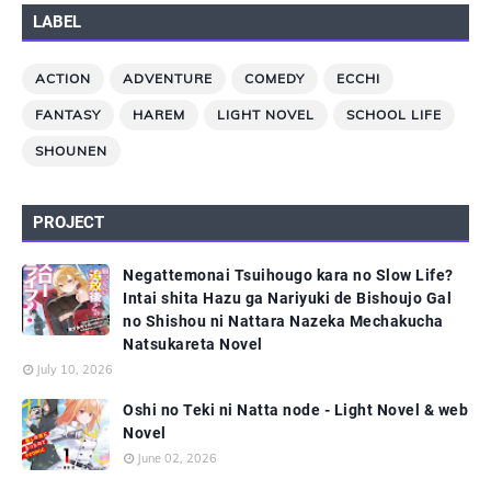
LABEL
ACTION
ADVENTURE
COMEDY
ECCHI
FANTASY
HAREM
LIGHT NOVEL
SCHOOL LIFE
SHOUNEN
PROJECT
Negattemonai Tsuihougo kara no Slow Life?
Intai shita Hazu ga Nariyuki de Bishoujo Gal
no Shishou ni Nattara Nazeka Mechakucha
Natsukareta Novel
July 10, 2026
Oshi no Teki ni Natta node - Light Novel & web
Novel
June 02, 2026