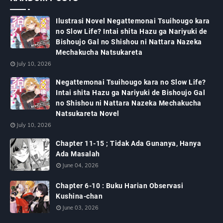
Ilustrasi Novel Negattemonai Tsuihougo kara
no Slow Life? Intai shita Hazu ga Nariyuki de
Bishoujo Gal no Shishou ni Nattara Nazeka
Mechakucha Natsukareta
July 10, 2026
Negattemonai Tsuihougo kara no Slow Life?
Intai shita Hazu ga Nariyuki de Bishoujo Gal
no Shishou ni Nattara Nazeka Mechakucha
Natsukareta Novel
July 10, 2026
Chapter 11-15 ; Tidak Ada Gunanya, Hanya
Ada Masalah
June 04, 2026
Chapter 6-10 : Buku Harian Observasi
Kushina-chan
June 03, 2026