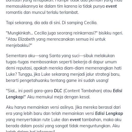
bantuan yang terlupakan. Hampir tidak ada pemain yang mau
memasukkannya ke dalam tim karena ia tidak punya
event
romantis dan muncul terlalu terlambat.
Tapi sekarang, dia ada di sini. Di samping Cecilia.
"Mungkinkah... Cecilia juga seorang reinkarnasi?" bisikku ngeri.
"Atau Elizabeth yang merencanakan semua ini untuk
menjebakku?"
Sementara aku—sang Santa yang suci—sibuk melakukan
tugas-tugas membosankan seperti bekerja di dapur umum
demi reputasi, apakah mereka diam-diam memenangkan hati
Luke? Tunggu, jika Luke sekarang menjadi jalur strategi baru,
berarti pengetahuanku tentang game ini sudah usang!
"Sial... ini pasti gara-gara
DLC
(Content Tambahan) atau
Edisi
Lengkap
!" Aku memukul meja dengan kesal.
Aku hanya memainkan versi aslinya. Jika mereka berasal dari
era yang lebih baru dan telah memainkan versi
Edisi Lengkap
yang menyertakan rute Luke dan
event
tambahan, maka aku
berada dalam posisi yang sangat tidak menguntungkan. Aku