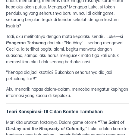
duduk mematung, memeras otak hingga rasanya saraf-saraf
kepalaku akan putus. Mengapa? Mengapa Luke, si tokoh
pendukung yang seharusnya baru muncul di akhir game,
sekarang berjalan tegak di koridor sekolah dengan kostum
ksatria?
Tadi, aku melihatnya dengan mata kepalaku sendiri. Luke—si
Pangeran Terbuang
dari alur "No Way"—sedang mengawal
Cecilia. Ia terlihat begitu alami, begitu menyatu dengan
suasana, sampai aku harus mengucek mata tiga kali untuk
memastikan aku tidak sedang berhalusinasi.
"Kenapa dia jadi ksatria? Bukankah seharusnya dia jadi
petualang liar?!"
Aku menarik napas dalam-dalam, mencoba mengatur kepingan
informasi yang kacau di kepalaku.
Teori Konspirasi: DLC dan Konten Tambahan
Mari kita urutkan faktanya. Dalam game otome
“The Saint of
Destiny and the Rhapsody of Calamity,”
Luke adalah karakter