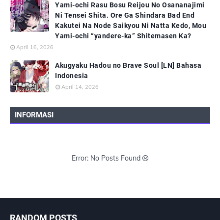
Yami-ochi Rasu Bosu Reijou No Osananajimi
Ni Tensei Shita. Ore Ga Shindara Bad End
Kakutei Na Node Saikyou Ni Natta Kedo, Mou
Yami-ochi “yandere-ka” Shitemasen Ka?
April 16, 2026
Akugyaku Hadou no Brave Soul [LN] Bahasa
Indonesia
April 14, 2026
INFORMASI
Error: No Posts Found
RANDOM POSTS