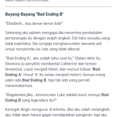
kalah dalam hal informasi!
Bayang-Bayang "Bad Ending B"
"Elizabeth... kau benar-benar licik!"
Sekarang aku paham mengapa dia menerima pembatalan
pertunangan itu dengan wajah angkuh. Dia tahu sesuatu yang
tidak kuketahui. Dia sengaja menghancurkan skenario asli
untuk menyeretku ke rute yang tidak dikenal.
"Bad Ending A... aku sudah tahu soal itu." Dalam akhir itu,
Eleonora (si penyihir) membantai Catherine dan teman-
temannya. Layar menjadi hitam, dan muncul tulisan
'Bad
Ending A'
. Huruf 'A' itu selalu menjadi misteri. Semua orang
yakin ada
Bad Ending B
, tapi tak ada yang pernah
menemukannya.
"Bagaimana jika... kemunculan Luke adalah kunci menuju
Bad
Ending B
yang legendaris itu?"
Keringat dingin mengucur di leherku. Jika aku salah melangkah,
aku tidak akan hanya gagal mendapatkan pangeran, tapi aku