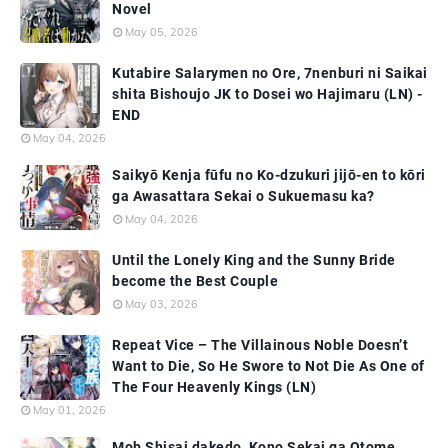
Novel
May 05, 2026
Kutabire Salarymen no Ore, 7nenburi ni Saikai
shita Bishoujo JK to Dosei wo Hajimaru (LN) -
END
May 04, 2026
Saikyō Kenja fūfu no Ko-dzukuri jijō-en to kōri
ga Awasattara Sekai o Sukuemasu ka?
May 04, 2026
Until the Lonely King and the Sunny Bride
become the Best Couple
May 03, 2026
Repeat Vice – The Villainous Noble Doesn’t
Want to Die, So He Swore to Not Die As One of
The Four Heavenly Kings (LN)
May 01, 2026
Mob Shisai dakedo, Kono Sekai ga Otome