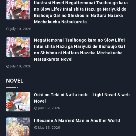
Ilustrasi Novel Negattemonai Tsuihougo kara
no Slow Life? Intai shita Hazu ga Nariyuki de
Bishoujo Gal no Shishou ni Nattara Nazeka
Mechakucha Natsukareta
July 10, 2026
Negattemonai Tsuihougo kara no Slow Life?
Intai shita Hazu ga Nariyuki de Bishoujo Gal
no Shishou ni Nattara Nazeka Mechakucha
Natsukareta Novel
July 10, 2026
NOVEL
Oshi no Teki ni Natta node - Light Novel & web
Novel
June 02, 2026
I Became A Married Man in Another World
May 18, 2026