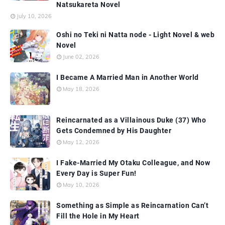
Natsukareta Novel
July 10, 2026
Oshi no Teki ni Natta node - Light Novel & web
Novel
June 02, 2026
I Became A Married Man in Another World
May 18, 2026
Reincarnated as a Villainous Duke (37) Who
Gets Condemned by His Daughter
May 12, 2026
I Fake-Married My Otaku Colleague, and Now
Every Day is Super Fun!
May 10, 2026
Something as Simple as Reincarnation Can’t
Fill the Hole in My Heart