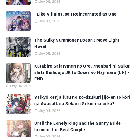
May 08, 2026
I Like Villains, so I Reincarnated as One
May 07, 2026
The Sulky Summoner Doesn’t Move Light
Novel
May 05, 2026
Kutabire Salarymen no Ore, 7nenburi ni Saikai
shita Bishoujo JK to Dosei wo Hajimaru (LN) -
END
May 04, 2026
Saikyō Kenja fūfu no Ko-dzukuri jijō-en to kōri
ga Awasattara Sekai o Sukuemasu ka?
May 04, 2026
Until the Lonely King and the Sunny Bride
become the Best Couple
May 03, 2026