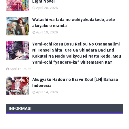
Light Novel
April 20, 2026
Watashi wa tada no wakiyakudakedo, aete
akuyaku o eranda
April 19, 2026
Yami-ochi Rasu Bosu Reijou No Osananajimi
Ni Tensei Shita. Ore Ga Shindara Bad End
Kakutei Na Node Saikyou Ni Natta Kedo, Mou
Yami-ochi “yandere-ka” Shitemasen Ka?
April 16, 2026
Akugyaku Hadou no Brave Soul [LN] Bahasa
Indonesia
April 14, 2026
INFORMASI