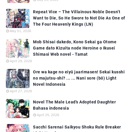
Repeat Vice – The Villainous Noble Doesn’t
Want to Die, So He Swore to Not Die As One of
The Four Heavenly Kings (LN)
May 01, 2026
Mob Shisai dakedo, Kono Sekai ga Otome
Game dato Kizuita node Heroine o Ikusei
Shimasi Web novel - Tamat
April 29, 2026
Ore wa kage no eiyū jaarimasen! Sekai kusshi
no majutsu-shi? ... ... Nani sore (bō) Light
Novel Indonesia
April 27, 2026
Novel The Male Lead's Adopted Daughter
Bahasa indonesia
April 25, 2026
Sacchi Sarenai Saikyou Shoku Rule Breaker