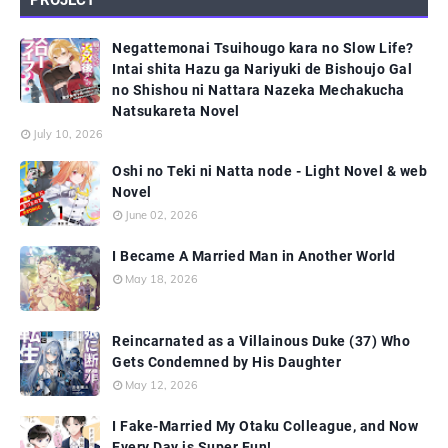
PROJECT
Negattemonai Tsuihougo kara no Slow Life?
Intai shita Hazu ga Nariyuki de Bishoujo Gal
no Shishou ni Nattara Nazeka Mechakucha
Natsukareta Novel
July 10, 2026
Oshi no Teki ni Natta node - Light Novel & web
Novel
June 02, 2026
I Became A Married Man in Another World
May 18, 2026
Reincarnated as a Villainous Duke (37) Who
Gets Condemned by His Daughter
May 12, 2026
I Fake-Married My Otaku Colleague, and Now
Every Day is Super Fun!