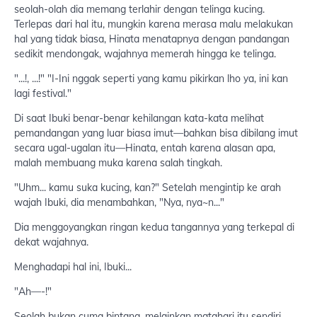
seolah-olah dia memang terlahir dengan telinga kucing.
Terlepas dari hal itu, mungkin karena merasa malu melakukan
hal yang tidak biasa, Hinata menatapnya dengan pandangan
sedikit mendongak, wajahnya memerah hingga ke telinga.
"...!, ...!" "I-Ini nggak seperti yang kamu pikirkan lho ya, ini kan
lagi festival."
Di saat Ibuki benar-benar kehilangan kata-kata melihat
pemandangan yang luar biasa imut—bahkan bisa dibilang imut
secara ugal-ugalan itu—Hinata, entah karena alasan apa,
malah membuang muka karena salah tingkah.
"Uhm... kamu suka kucing, kan?" Setelah mengintip ke arah
wajah Ibuki, dia menambahkan, "Nya, nya~n..."
Dia menggoyangkan ringan kedua tangannya yang terkepal di
dekat wajahnya.
Menghadapi hal ini, Ibuki...
"Ah—-!"
Seolah bukan cuma bintang, melainkan matahari itu sendiri