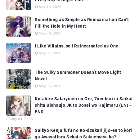
May 10, 2026
Something as Simple as Reincarnation Can’t
Fill the Hole in My Heart
May 08, 2026
I Like Villains, so I Reincarnated as One
May 07, 2026
The Sulky Summoner Doesn’t Move Light
Novel
May 05, 2026
Kutabire Salarymen no Ore, 7nenburi ni Saikai
shita Bishoujo JK to Dosei wo Hajimaru (LN) -
END
May 04, 2026
Saikyō Kenja fūfu no Ko-dzukuri jijō-en to kōri
ga Awasattara Sekai o Sukuemasu ka?