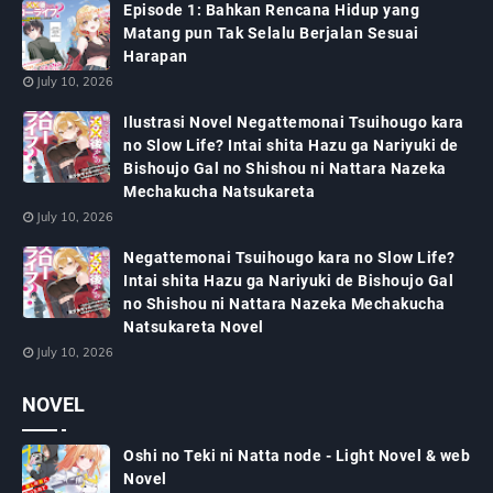
Episode 1: Bahkan Rencana Hidup yang
Matang pun Tak Selalu Berjalan Sesuai
Harapan
July 10, 2026
Ilustrasi Novel Negattemonai Tsuihougo kara
no Slow Life? Intai shita Hazu ga Nariyuki de
Bishoujo Gal no Shishou ni Nattara Nazeka
Mechakucha Natsukareta
July 10, 2026
Negattemonai Tsuihougo kara no Slow Life?
Intai shita Hazu ga Nariyuki de Bishoujo Gal
no Shishou ni Nattara Nazeka Mechakucha
Natsukareta Novel
July 10, 2026
NOVEL
Oshi no Teki ni Natta node - Light Novel & web
Novel