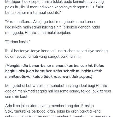
Meskipun tidak sepenuhnya takluk pada keimutannya yang
polos itu, Ibuki menundukkan kepalanya dengan tulus. "Aku
benar-benar minta maaf soal itu."
"Aku maafkan. ...Aku juga tadi mengabaikanmu karena
keasyikan main sama kucing sih." Terkekeh dengan nada
menggoda, Hinata-chan mulai berjalan.
"Terima kasih."
Ibuki bertanya-tanya kenapa Hinata-chan sepertinya sedang
dalam suasana hati yang sangat baik hari ini.
(Mungkin dia benar-benar menantikan kencan ini. Kalau
begitu, aku juga harus berusaha sebaik mungkin untuk
menikmatinya, kalau tidak rasanya tidak sopan.)
Mengetahui bahwa arti persahabatan yang ideal bagi Hinata
adalah menikmati segala hal bersama-sama, tekad Ibuki terasa
semakin kuat.
Ada lima jalan utama yang membentang dari Stasiun
Sakuramura ke berbagai arah. Jalan ke arah barat dikenal
sebagai Jalan Hiburan dan merupakan tempat nongkrong anak