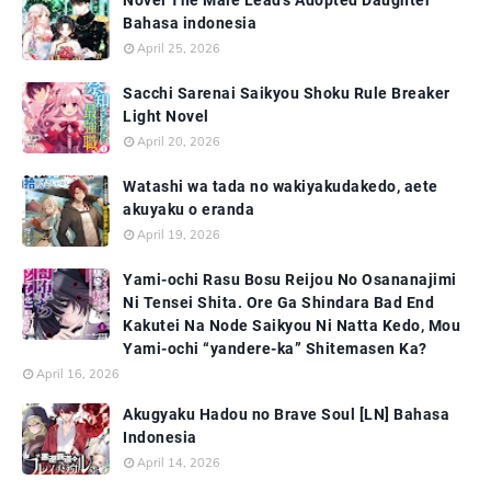
Novel The Male Lead's Adopted Daughter
Bahasa indonesia
April 25, 2026
Sacchi Sarenai Saikyou Shoku Rule Breaker
Light Novel
April 20, 2026
Watashi wa tada no wakiyakudakedo, aete
akuyaku o eranda
April 19, 2026
Yami-ochi Rasu Bosu Reijou No Osananajimi
Ni Tensei Shita. Ore Ga Shindara Bad End
Kakutei Na Node Saikyou Ni Natta Kedo, Mou
Yami-ochi “yandere-ka” Shitemasen Ka?
April 16, 2026
Akugyaku Hadou no Brave Soul [LN] Bahasa
Indonesia
April 14, 2026