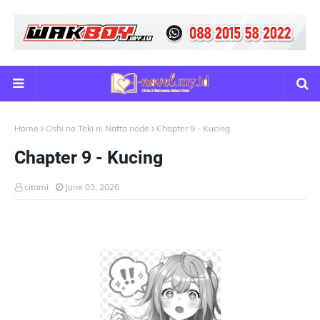
Home
Oshi no Teki ni Natta node
Chapter 9 - Kucing
Chapter 9 - Kucing
citami
June 03, 2026