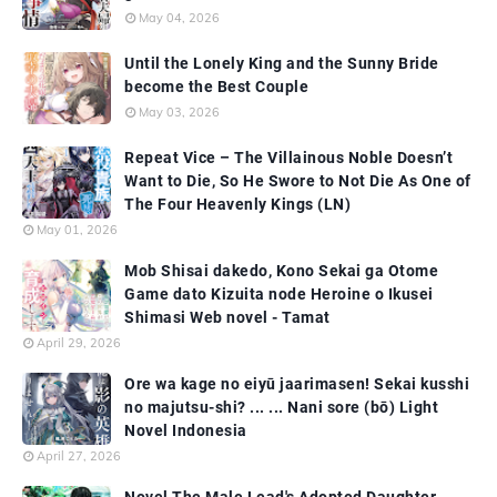
May 04, 2026
Until the Lonely King and the Sunny Bride
become the Best Couple
May 03, 2026
Repeat Vice – The Villainous Noble Doesn’t
Want to Die, So He Swore to Not Die As One of
The Four Heavenly Kings (LN)
May 01, 2026
Mob Shisai dakedo, Kono Sekai ga Otome
Game dato Kizuita node Heroine o Ikusei
Shimasi Web novel - Tamat
April 29, 2026
Ore wa kage no eiyū jaarimasen! Sekai kusshi
no majutsu-shi? ... ... Nani sore (bō) Light
Novel Indonesia
April 27, 2026