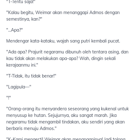
"T-Tentu saja!"
"Kalau begitu, Weimar akan menanggapi Admos dengan
semestinya, kan?"
"...Apa?"
Mendengar kata-kataku, wajah sang putri kembali pucat.
"Ada apa? Prajurit negaramu dibunuh oleh tentara asing, dan
kau tidak akan melakukan apa-apa? Wah, dingin sekali
kerajaanmu ini."
"T-Tidak, itu tidak benar!"
"Lagipula—"
"!"
"Orang-orang itu menyandera seseorang yang kukenal untuk
menyusup ke hutan. Sejujurnya, aku sangat marah. Jika
negaramu tidak mengambil tindakan, aku sendiri yang akan
berbaris menuju Admos."
"K-Kami mengerti! Weimar akan menanganinya! Jadi tolong,