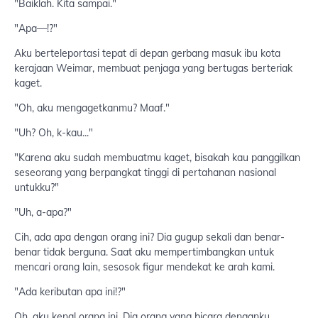
"Baiklah. Kita sampai."
"Apa—!?"
Aku berteleportasi tepat di depan gerbang masuk ibu kota
kerajaan Weimar, membuat penjaga yang bertugas berteriak
kaget.
"Oh, aku mengagetkanmu? Maaf."
"Uh? Oh, k-kau..."
"Karena aku sudah membuatmu kaget, bisakah kau panggilkan
seseorang yang berpangkat tinggi di pertahanan nasional
untukku?"
"Uh, a-apa?"
Cih, ada apa dengan orang ini? Dia gugup sekali dan benar-
benar tidak berguna. Saat aku mempertimbangkan untuk
mencari orang lain, sesosok figur mendekat ke arah kami.
"Ada keributan apa ini!?"
Oh, aku kenal orang ini. Dia orang yang bicara denganku