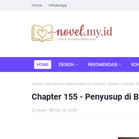
Home
WhatsApp
HOME
DESIGN
REKOMENDASI
KO
Home
I Became A Married Man in Another World
Chapter 1
Chapter 155 - Penyusup di 
citami
May 28, 2026