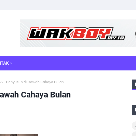
NTAK
55 - Penyusup di Bawah Cahaya Bulan
Bawah Cahaya Bulan