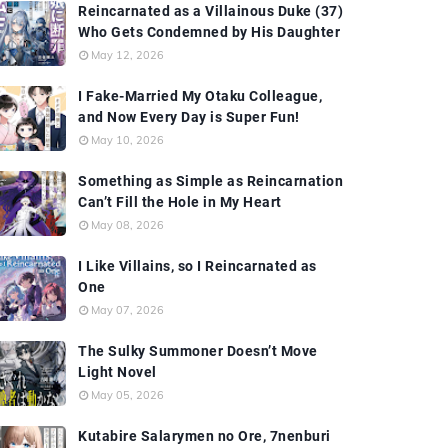
Reincarnated as a Villainous Duke (37)
Who Gets Condemned by His Daughter
May 12, 2026
I Fake-Married My Otaku Colleague,
and Now Every Day is Super Fun!
May 10, 2026
Something as Simple as Reincarnation
Can’t Fill the Hole in My Heart
May 08, 2026
I Like Villains, so I Reincarnated as
One
May 07, 2026
The Sulky Summoner Doesn’t Move
Light Novel
May 05, 2026
Kutabire Salarymen no Ore, 7nenburi