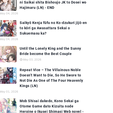
ni Saikai shita Bishoujo JK to Dosei wo
Hajimaru (LN) - END
May 04, 2026
Saikyō Kenja fūfu no Ko-dzukuri jijō-en
to kōri ga Awasattara Sekai o
Sukuemasu ka?
May 04, 2026
Until the Lonely King and the Sunny
Bride become the Best Couple
May 03, 2026
Repeat Vice – The Villainous Noble
Doesn’t Want to Die, So He Swore to
Not Die As One of The Four Heavenly
Kings (LN)
May 01, 2026
Mob Shisai dakedo, Kono Sekai ga
Otome Game dato Kizuita node
Heroine o Ikusei Shimasi Web novel -