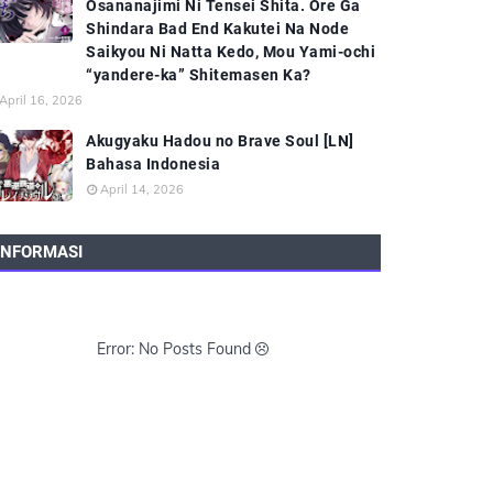
Osananajimi Ni Tensei Shita. Ore Ga
Shindara Bad End Kakutei Na Node
Saikyou Ni Natta Kedo, Mou Yami-ochi
“yandere-ka” Shitemasen Ka?
April 16, 2026
Akugyaku Hadou no Brave Soul [LN]
Bahasa Indonesia
April 14, 2026
INFORMASI
Error: No Posts Found