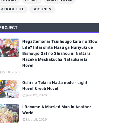
SCHOOL LIFE
SHOUNEN
PROJECT
Negattemonai Tsuihougo kara no Slow
Life? Intai shita Hazu ga Nariyuki de
Bishoujo Gal no Shishou ni Nattara
Nazeka Mechakucha Natsukareta
Novel
July 10, 2026
Oshi no Teki ni Natta node - Light
Novel & web Novel
June 02, 2026
I Became A Married Man in Another
World
May 18, 2026