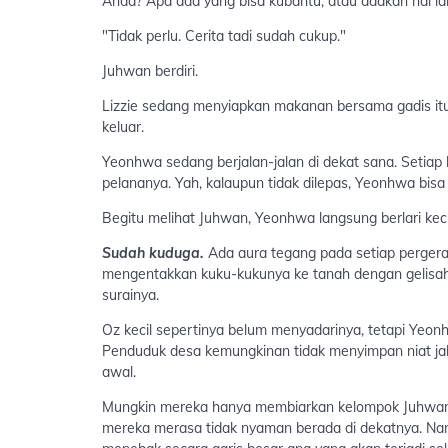
Anda? Apa ada yang bisa kubantu, atau adakah hal lai
"Tidak perlu. Cerita tadi sudah cukup."
Juhwan berdiri.
Lizzie sedang menyiapkan makanan bersama gadis it
keluar.
Yeonhwa sedang berjalan-jalan di dekat sana. Setiap 
pelananya. Yah, kalaupun tidak dilepas, Yeonhwa bis
Begitu melihat Juhwan, Yeonhwa langsung berlari kec
Sudah kuduga.
Ada aura tegang pada setiap pergerak
mengentakkan kuku-kukunya ke tanah dengan gelisah, 
surainya.
Oz kecil sepertinya belum menyadarinya, tetapi Yeon
Penduduk desa kemungkinan tidak menyimpan niat jaha
awal.
Mungkin mereka hanya membiarkan kelompok Juhwan m
mereka merasa tidak nyaman berada di dekatnya. Namu