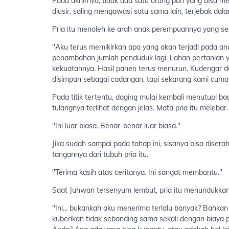
Pada akhirnya, tidak ada satu orang pun yang bisa 
diusir, saling mengawasi satu sama lain, terjebak dala
Pria itu menoleh ke arah anak perempuannya yang sed
"Aku terus memikirkan apa yang akan terjadi pada an
penambahan jumlah penduduk lagi. Lahan pertanian y
kekuatannya. Hasil panen terus menurun. Kudengar d
disimpan sebagai cadangan, tapi sekarang kami cuma
Pada titik tertentu, daging mulai kembali menutupi ba
tulangnya terlihat dengan jelas. Mata pria itu melebar.
"Ini luar biasa. Benar-benar luar biasa."
Jika sudah sampai pada tahap ini, sisanya bisa dise
tangannya dari tubuh pria itu.
"Terima kasih atas ceritanya. Ini sangat membantu."
Saat Juhwan tersenyum lembut, pria itu menundukka
"Ini... bukankah aku menerima terlalu banyak? Bahkan
kuberikan tidak sebanding sama sekali dengan biaya p