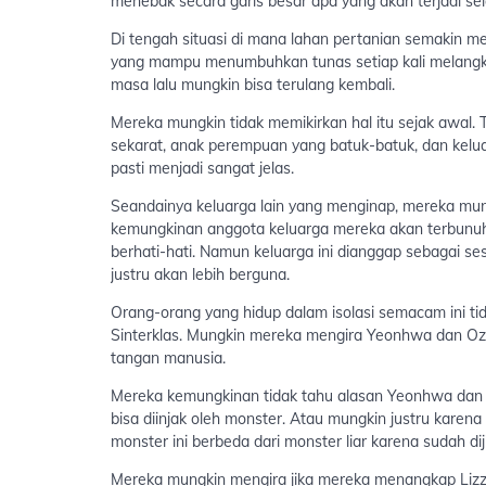
menebak secara garis besar apa yang akan terjadi sel
Di tengah situasi di mana lahan pertanian semakin me
yang mampu menumbuhkan tunas setiap kali melangkah
masa lalu mungkin bisa terulang kembali.
Mereka mungkin tidak memikirkan hal itu sejak awal.
sekarat, anak perempuan yang batuk-batuk, dan kel
pasti menjadi sangat jelas.
Seandainya keluarga lain yang menginap, mereka mungki
kemungkinan anggota keluarga mereka akan terbunu
berhati-hati. Namun keluarga ini dianggap sebagai se
justru akan lebih berguna.
Orang-orang yang hidup dalam isolasi semacam ini tid
Sinterklas. Mungkin mereka mengira Yeonhwa dan Oz h
tangan manusia.
Mereka kemungkinan tidak tahu alasan Yeonhwa dan O
bisa diinjak oleh monster. Atau mungkin justru karen
monster ini berbeda dari monster liar karena sudah dij
Mereka mungkin mengira jika mereka menangkap Lizzi