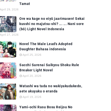
Tamat
April 29, 2026
Ore wa kage no eiyū jaarimasen! Sekai
kusshi no majutsu-shi? ... ... Nani sore
(bō) Light Novel Indonesia
April 27, 2026
Novel The Male Lead's Adopted
Daughter Bahasa indonesia
April 25, 2026
Sacchi Sarenai Saikyou Shoku Rule
Breaker Light Novel
April 20, 2026
Watashi wa tada no wakiyakudakedo,
aete akuyaku o eranda
April 19, 2026
Yami-ochi Rasu Bosu Reijou No