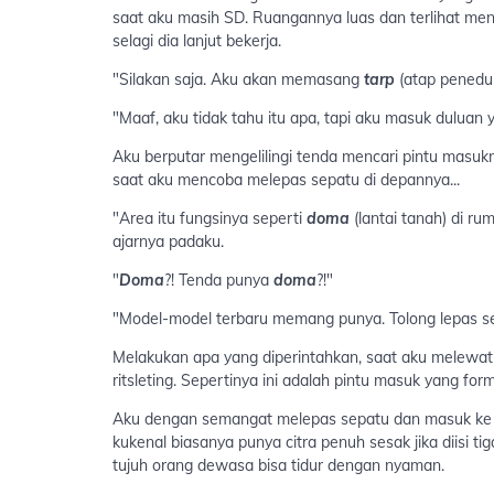
saat aku masih SD. Ruangannya luas dan terlihat m
selagi dia lanjut bekerja.
"Silakan saja. Aku akan memasang
tarp
(atap peneduh
"Maaf, aku tidak tahu itu apa, tapi aku masuk duluan 
Aku berputar mengelilingi tenda mencari pintu masukn
saat aku mencoba melepas sepatu di depannya...
"Area itu fungsinya seperti
doma
(lantai tanah) di ru
ajarnya padaku.
"
Doma
?! Tenda punya
doma
?!"
"Model-model terbaru memang punya. Tolong lepas sep
Melakukan apa yang diperintahkan, saat aku melewati
ritsleting. Sepertinya ini adalah pintu masuk yang form
Aku dengan semangat melepas sepatu dan masuk ke d
kukenal biasanya punya citra penuh sesak jika diisi t
tujuh orang dewasa bisa tidur dengan nyaman.