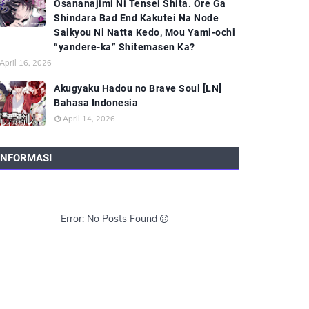
Osananajimi Ni Tensei Shita. Ore Ga
Shindara Bad End Kakutei Na Node
Saikyou Ni Natta Kedo, Mou Yami-ochi
“yandere-ka” Shitemasen Ka?
April 16, 2026
Akugyaku Hadou no Brave Soul [LN]
Bahasa Indonesia
April 14, 2026
INFORMASI
Error: No Posts Found