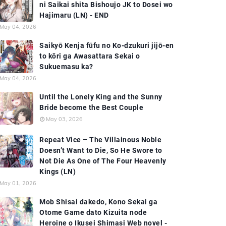
ni Saikai shita Bishoujo JK to Dosei wo
Hajimaru (LN) - END
May 04, 2026
Saikyō Kenja fūfu no Ko-dzukuri jijō-en
to kōri ga Awasattara Sekai o
Sukuemasu ka?
May 04, 2026
Until the Lonely King and the Sunny
Bride become the Best Couple
May 03, 2026
Repeat Vice – The Villainous Noble
Doesn’t Want to Die, So He Swore to
Not Die As One of The Four Heavenly
Kings (LN)
May 01, 2026
Mob Shisai dakedo, Kono Sekai ga
Otome Game dato Kizuita node
Heroine o Ikusei Shimasi Web novel -