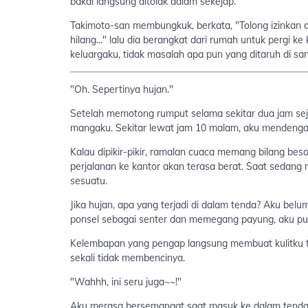
bakal langsung ditolak dalam sekejap.
Takimoto-san membungkuk, berkata, "Tolong izinkan
hilang..." lalu dia berangkat dari rumah untuk pergi k
keluargaku, tidak masalah apa pun yang ditaruh di s
"Oh. Sepertinya hujan."
Setelah memotong rumput selama sekitar dua jam sej
mangaku. Sekitar lewat jam 10 malam, aku mendengar
Kalau dipikir-pikir, ramalan cuaca memang bilang beso
perjalanan ke kantor akan terasa berat. Saat sedang 
sesuatu.
Jika hujan, apa yang terjadi di dalam tenda? Aku bel
ponsel sebagai senter dan memegang payung, aku pun 
Kelembapan yang pengap langsung membuat kulitku te
sekali tidak membencinya.
"Wahhh, ini seru juga~~!"
Aku merasa bersemangat saat masuk ke dalam tenda. T