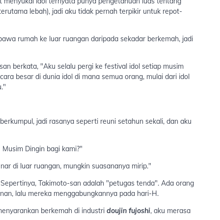
 menyukai idol ternyata punya pengetahuan luas tentang
rutama lebah), jadi aku tidak pernah terpikir untuk repot-
membawa rumah ke luar ruangan daripada sekadar berkemah, jadi
n berkata, "Aku selalu pergi ke festival idol setiap musim
ara besar di dunia idol di mana semua orang, mulai dari idol
."
erkumpul, jadi rasanya seperti reuni setahun sekali, dan aku
Musim Dingin bagi kami?"
nar di luar ruangan, mungkin suasananya mirip."
i. Sepertinya, Takimoto-san adalah "petugas tenda". Ada orang
anan, lalu mereka menggabungkannya pada hari-H.
u menyarankan berkemah di industri
doujin fujoshi
, aku merasa