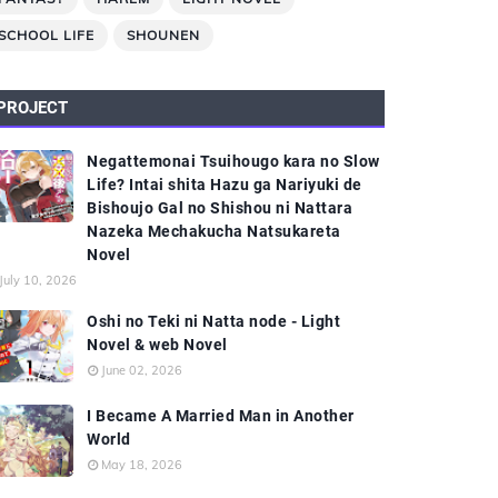
SCHOOL LIFE
SHOUNEN
PROJECT
Negattemonai Tsuihougo kara no Slow
Life? Intai shita Hazu ga Nariyuki de
Bishoujo Gal no Shishou ni Nattara
Nazeka Mechakucha Natsukareta
Novel
July 10, 2026
Oshi no Teki ni Natta node - Light
Novel & web Novel
June 02, 2026
I Became A Married Man in Another
World
May 18, 2026