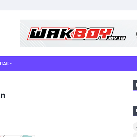
NTAK
an