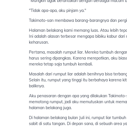
"Mungkin agak berantakan dengan berbagai macam bara
"Tidak apa-apa, aku pinjam ya."
Takimoto-san membawa barang-barangnya dan pergi 
Halaman belakang kami memang luas. Atau lebih tepat
Ini adalah alasan terbesar mengapa bibiku kabur dari
keharusan.
Pertama, masalah rumput liar. Mereka tumbuh denga
harus sering dipangkas. Karena merepotkan, aku bi
mereka tetap saja tumbuh kembali.
Masalah dari rumput liar adalah benihnya bisa terban
Selain itu, rumput yang tinggi itu berbahaya karena ki
baliknya.
Aku penasaran dengan apa yang dilakukan Takimoto-sa
memotong rumput, jadi aku memutuskan untuk memakai
halaman belakang juga.
Di halaman belakang bulan Juli ini, rumput liar tumb
sabit di satu tangan. Di depan sana, di sebuah area y