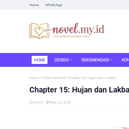
Home
WhatsApp
HOME
DESIGN
REKOMENDASI
KO
Home
I Fake-Married
Chapter 15: Hujan dan Lakban
Chapter 15: Hujan dan Lakb
citami
May 11, 2026