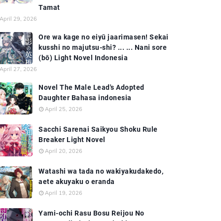
Tamat
April 29, 2026
Ore wa kage no eiyū jaarimasen! Sekai
kusshi no majutsu-shi? ... ... Nani sore
(bō) Light Novel Indonesia
April 27, 2026
Novel The Male Lead's Adopted
Daughter Bahasa indonesia
April 25, 2026
Sacchi Sarenai Saikyou Shoku Rule
Breaker Light Novel
April 20, 2026
Watashi wa tada no wakiyakudakedo,
aete akuyaku o eranda
April 19, 2026
Yami-ochi Rasu Bosu Reijou No