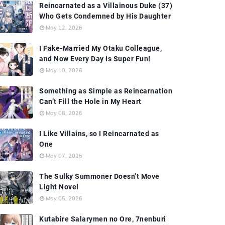
Reincarnated as a Villainous Duke (37)
Who Gets Condemned by His Daughter
May 12, 2026
I Fake-Married My Otaku Colleague,
and Now Every Day is Super Fun!
May 10, 2026
Something as Simple as Reincarnation
Can’t Fill the Hole in My Heart
May 08, 2026
I Like Villains, so I Reincarnated as
One
May 07, 2026
The Sulky Summoner Doesn’t Move
Light Novel
May 05, 2026
Kutabire Salarymen no Ore, 7nenburi