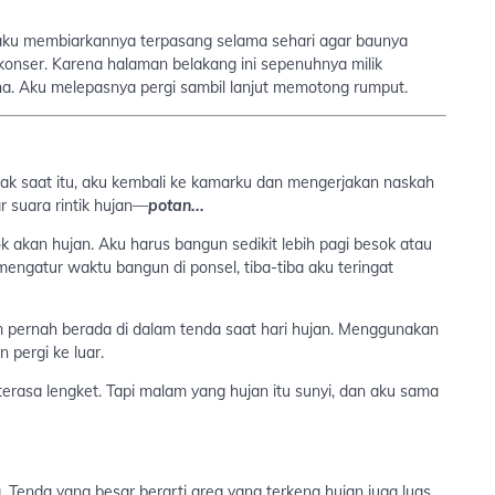
 aku membiarkannya terpasang selama sehari agar baunya
e konser. Karena halaman belakang ini sepenuhnya milik
ana. Aku melepasnya pergi sambil lanjut memotong rumput.
ak saat itu, aku kembali ke kamarku dan mengerjakan naskah
 suara rintik hujan—
potan...
k akan hujan. Aku harus bangun sedikit lebih pagi besok atau
mengatur waktu bangun di ponsel, tiba-tiba aku teringat
um pernah berada di dalam tenda saat hari hujan. Menggunakan
pergi ke luar.
rasa lengket. Tapi malam yang hujan itu sunyi, dan aku sama
enda yang besar berarti area yang terkena hujan juga luas.