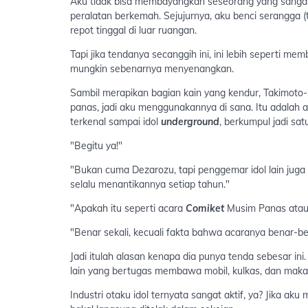
Aku tidak bisa membayangkan seseorang yang sangat
peralatan berkemah. Sejujurnya, aku benci serangga (te
repot tinggal di luar ruangan.
Tapi jika tendanya secanggih ini, ini lebih seperti 
mungkin sebenarnya menyenangkan.
Sambil merapikan bagian kain yang kendur, Takimoto-sa
panas, jadi aku menggunakannya di sana. Itu adalah ac
terkenal sampai idol
underground
, berkumpul jadi satu
"Begitu ya!"
"Bukan cuma Dezarozu, tapi penggemar idol lain juga b
selalu menantikannya setiap tahun."
"Apakah itu seperti acara
Comiket
Musim Panas atau 
"Benar sekali, kecuali fakta bahwa acaranya benar-be
Jadi itulah alasan kenapa dia punya tenda sebesar in
lain yang bertugas membawa mobil, kulkas, dan mak
Industri otaku idol ternyata sangat aktif, ya? Jika ak