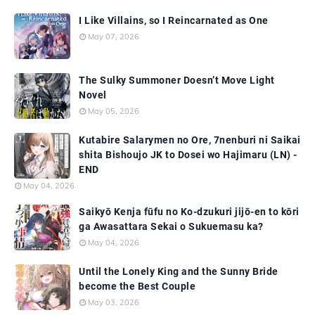
I Like Villains, so I Reincarnated as One
May 07, 2026
The Sulky Summoner Doesn’t Move Light
Novel
May 05, 2026
Kutabire Salarymen no Ore, 7nenburi ni Saikai
shita Bishoujo JK to Dosei wo Hajimaru (LN) -
END
May 04, 2026
Saikyō Kenja fūfu no Ko-dzukuri jijō-en to kōri
ga Awasattara Sekai o Sukuemasu ka?
May 04, 2026
Until the Lonely King and the Sunny Bride
become the Best Couple
May 03, 2026