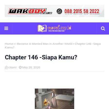
Home
I Became A Married Man in Another World
Chapter 146 -Siapa
Kamu?
Chapter 146 -Siapa Kamu?
citami
May 28, 2026