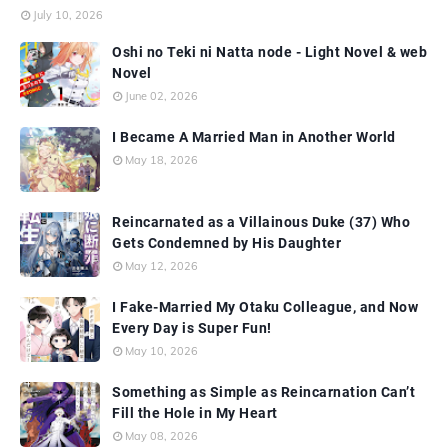
July 10, 2026
Oshi no Teki ni Natta node - Light Novel & web
Novel
June 02, 2026
I Became A Married Man in Another World
May 18, 2026
Reincarnated as a Villainous Duke (37) Who
Gets Condemned by His Daughter
May 12, 2026
I Fake-Married My Otaku Colleague, and Now
Every Day is Super Fun!
May 10, 2026
Something as Simple as Reincarnation Can’t
Fill the Hole in My Heart
May 08, 2026