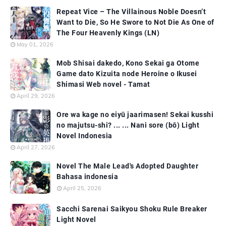
Repeat Vice – The Villainous Noble Doesn’t
Want to Die, So He Swore to Not Die As One of
The Four Heavenly Kings (LN)
May 01, 2026
Mob Shisai dakedo, Kono Sekai ga Otome
Game dato Kizuita node Heroine o Ikusei
Shimasi Web novel - Tamat
April 29, 2026
Ore wa kage no eiyū jaarimasen! Sekai kusshi
no majutsu-shi? ... ... Nani sore (bō) Light
Novel Indonesia
April 27, 2026
Novel The Male Lead's Adopted Daughter
Bahasa indonesia
April 25, 2026
Sacchi Sarenai Saikyou Shoku Rule Breaker
Light Novel