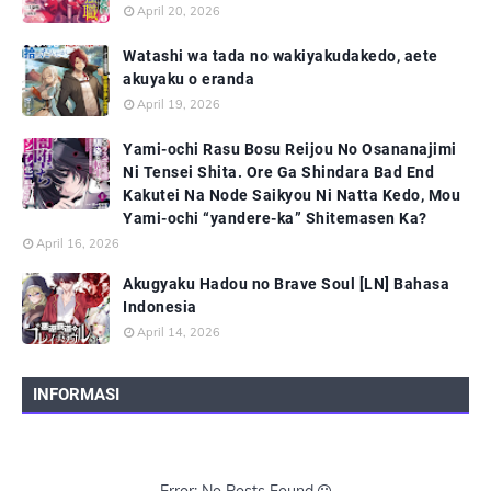
April 20, 2026
Watashi wa tada no wakiyakudakedo, aete
akuyaku o eranda
April 19, 2026
Yami-ochi Rasu Bosu Reijou No Osananajimi
Ni Tensei Shita. Ore Ga Shindara Bad End
Kakutei Na Node Saikyou Ni Natta Kedo, Mou
Yami-ochi “yandere-ka” Shitemasen Ka?
April 16, 2026
Akugyaku Hadou no Brave Soul [LN] Bahasa
Indonesia
April 14, 2026
INFORMASI