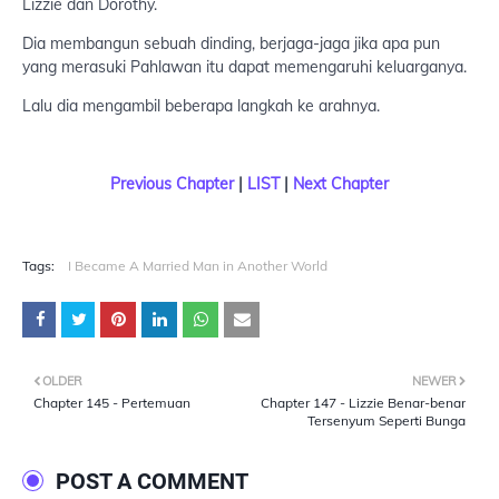
Lizzie dan Dorothy.
Dia membangun sebuah dinding, berjaga-jaga jika apa pun
yang merasuki Pahlawan itu dapat memengaruhi keluarganya.
Lalu dia mengambil beberapa langkah ke arahnya.
Previous Chapter
|
LIST
|
Next Chapter
Tags:
I Became A Married Man in Another World
OLDER
NEWER
Chapter 145 - Pertemuan
Chapter 147 - Lizzie Benar-benar
Tersenyum Seperti Bunga
POST A COMMENT