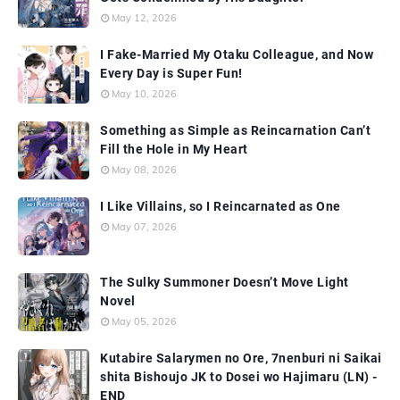
May 12, 2026
I Fake-Married My Otaku Colleague, and Now
Every Day is Super Fun!
May 10, 2026
Something as Simple as Reincarnation Can’t
Fill the Hole in My Heart
May 08, 2026
I Like Villains, so I Reincarnated as One
May 07, 2026
The Sulky Summoner Doesn’t Move Light
Novel
May 05, 2026
Kutabire Salarymen no Ore, 7nenburi ni Saikai
shita Bishoujo JK to Dosei wo Hajimaru (LN) -
END