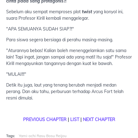
cinta pada sang protagonis?!
Sebelum aku sempat memproses plot
twist
yang konyol ini,
suara Profesor Kirill kembali menggelegar.
"APA SEMUANYA SUDAH SIAP?!"
Para siswa segera bersiaga di perahu masing-masing.
"Aturannya bebas! Kalian boleh menenggelamkan satu sama
lain! Tapi ingat, jangan sampai ada yang mati! Itu saja!" Profesor
Kirill mengayunkan tangannya dengan kuat ke bawah.
"MULAI!!!"
Detik itu juga, laut yang tenang berubah menjadi medan
perang. Dan aku tahu, perburuan terhadap Arcus Fort telah
resmi dimulai.
PREVIOUS CHAPTER
|
LIST
|
NEXT CHAPTER
Tags:
Yami-ochi Rasu Bosu Reijou