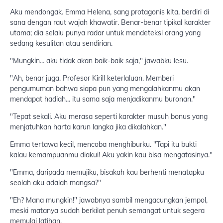
Aku mendongak. Emma Helena, sang protagonis kita, berdiri di
sana dengan raut wajah khawatir. Benar-benar tipikal karakter
utama; dia selalu punya radar untuk mendeteksi orang yang
sedang kesulitan atau sendirian.
"Mungkin... aku tidak akan baik-baik saja," jawabku lesu.
"Ah, benar juga. Profesor Kirill keterlaluan. Memberi
pengumuman bahwa siapa pun yang mengalahkanmu akan
mendapat hadiah... itu sama saja menjadikanmu buronan."
"Tepat sekali. Aku merasa seperti karakter musuh bonus yang
menjatuhkan harta karun langka jika dikalahkan."
Emma tertawa kecil, mencoba menghiburku. "Tapi itu bukti
kalau kemampuanmu diakui! Aku yakin kau bisa mengatasinya."
"Emma, daripada memujiku, bisakah kau berhenti menatapku
seolah aku adalah mangsa?"
"Eh? Mana mungkin!" jawabnya sambil mengacungkan jempol,
meski matanya sudah berkilat penuh semangat untuk segera
memulai latihan.