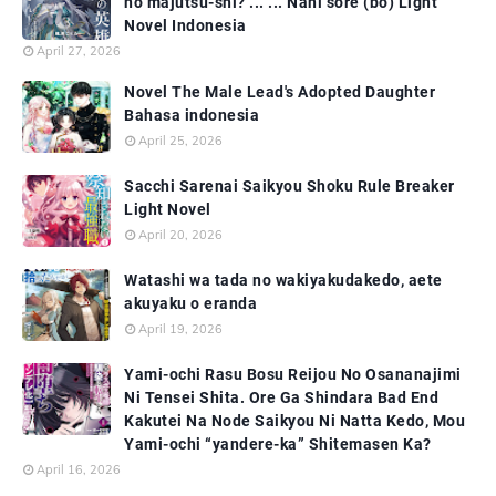
no majutsu-shi? ... ... Nani sore (bō) Light
Novel Indonesia
April 27, 2026
Novel The Male Lead's Adopted Daughter
Bahasa indonesia
April 25, 2026
Sacchi Sarenai Saikyou Shoku Rule Breaker
Light Novel
April 20, 2026
Watashi wa tada no wakiyakudakedo, aete
akuyaku o eranda
April 19, 2026
Yami-ochi Rasu Bosu Reijou No Osananajimi
Ni Tensei Shita. Ore Ga Shindara Bad End
Kakutei Na Node Saikyou Ni Natta Kedo, Mou
Yami-ochi “yandere-ka” Shitemasen Ka?
April 16, 2026