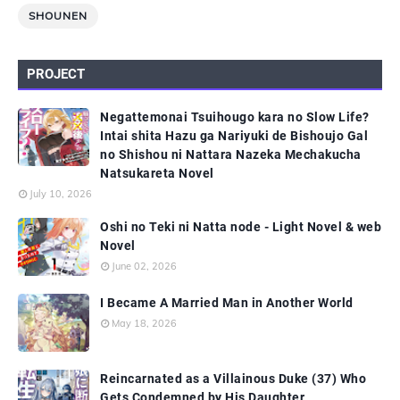
SHOUNEN
PROJECT
Negattemonai Tsuihougo kara no Slow Life?
Intai shita Hazu ga Nariyuki de Bishoujo Gal
no Shishou ni Nattara Nazeka Mechakucha
Natsukareta Novel
July 10, 2026
Oshi no Teki ni Natta node - Light Novel & web
Novel
June 02, 2026
I Became A Married Man in Another World
May 18, 2026
Reincarnated as a Villainous Duke (37) Who
Gets Condemned by His Daughter