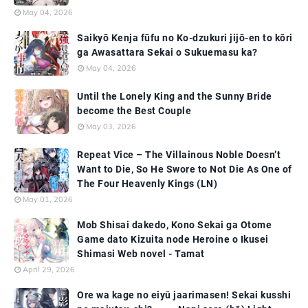
May 04, 2026
Saikyō Kenja fūfu no Ko-dzukuri jijō-en to kōri
ga Awasattara Sekai o Sukuemasu ka?
May 04, 2026
Until the Lonely King and the Sunny Bride
become the Best Couple
May 03, 2026
Repeat Vice – The Villainous Noble Doesn’t
Want to Die, So He Swore to Not Die As One of
The Four Heavenly Kings (LN)
May 01, 2026
Mob Shisai dakedo, Kono Sekai ga Otome
Game dato Kizuita node Heroine o Ikusei
Shimasi Web novel - Tamat
April 29, 2026
Ore wa kage no eiyū jaarimasen! Sekai kusshi