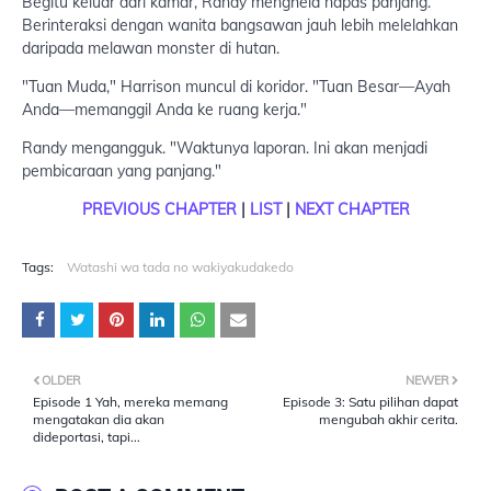
Begitu keluar dari kamar, Randy menghela napas panjang.
Berinteraksi dengan wanita bangsawan jauh lebih melelahkan
daripada melawan monster di hutan.
"Tuan Muda," Harrison muncul di koridor. "Tuan Besar—Ayah
Anda—memanggil Anda ke ruang kerja."
Randy mengangguk. "Waktunya laporan. Ini akan menjadi
pembicaraan yang panjang."
PREVIOUS CHAPTER
|
LIST
|
NEXT CHAPTER
Tags:
Watashi wa tada no wakiyakudakedo
OLDER
NEWER
Episode 1 Yah, mereka memang
Episode 3: Satu pilihan dapat
mengatakan dia akan
mengubah akhir cerita.
dideportasi, tapi...