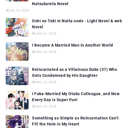
Natsukareta Novel
July 10, 2026
Oshi no Teki ni Natta node - Light Novel & web
Novel
June 02, 2026
I Became A Married Man in Another World
May 18, 2026
Reincarnated as a Villainous Duke (37) Who
Gets Condemned by His Daughter
May 12, 2026
I Fake-Married My Otaku Colleague, and Now
Every Day is Super Fun!
May 10, 2026
Something as Simple as Reincarnation Can’t
Fill the Hole in My Heart