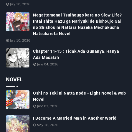
July 10, 2026
Negattemonai Tsuihougo kara no Slow Life?
Intai shita Hazu ga Nariyuki de Bishoujo Gal
no Shishou ni Nattara Nazeka Mechakucha
Natsukareta Novel
July 10, 2026
Chapter 11-15 ; Tidak Ada Gunanya, Hanya
Ada Masalah
June 04, 2026
NOVEL
Oshi no Teki ni Natta node - Light Novel & web
Novel
June 02, 2026
I Became A Married Man in Another World
May 18, 2026