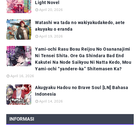
Light Novel
April 20, 2026
Watashi wa tada no wakiyakudakedo, aete
akuyaku o eranda
April 19, 2026
Yami-ochi Rasu Bosu Reijou No Osananajimi
Ni Tensei Shita. Ore Ga Shindara Bad End
Kakutei Na Node Saikyou Ni Natta Kedo, Mou
Yami-ochi “yandere-ka” Shitemasen Ka?
April 16, 2026
Akugyaku Hadou no Brave Soul [LN] Bahasa
Indonesia
April 14, 2026
INFORMASI