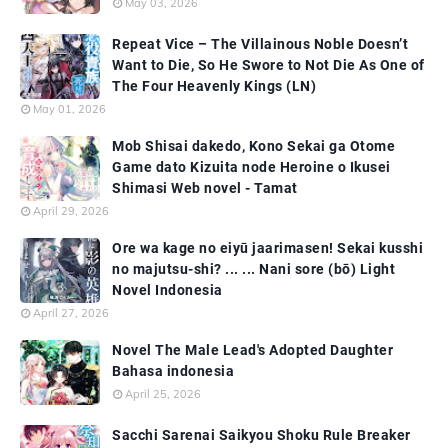
May 03, 2026
Repeat Vice – The Villainous Noble Doesn’t
Want to Die, So He Swore to Not Die As One of
The Four Heavenly Kings (LN)
May 01, 2026
Mob Shisai dakedo, Kono Sekai ga Otome
Game dato Kizuita node Heroine o Ikusei
Shimasi Web novel - Tamat
April 29, 2026
Ore wa kage no eiyū jaarimasen! Sekai kusshi
no majutsu-shi? ... ... Nani sore (bō) Light
Novel Indonesia
April 27, 2026
Novel The Male Lead's Adopted Daughter
Bahasa indonesia
April 25, 2026
Sacchi Sarenai Saikyou Shoku Rule Breaker