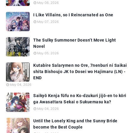
May 08, 2026
I Like Villains, so I Reincarnated as One
May 07, 2026
The Sulky Summoner Doesn’t Move Light
Novel
May 05, 2026
Kutabire Salarymen no Ore, 7nenburi ni Saikai
shita Bishoujo JK to Dosei wo Hajimaru (LN) -
END
May 04, 2026
Saikyō Kenja fūfu no Ko-dzukuri jijō-en to kōri
ga Awasattara Sekai o Sukuemasu ka?
May 04, 2026
Until the Lonely King and the Sunny Bride
become the Best Couple