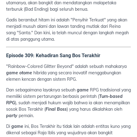
utamanya, akan bangkit dan mendatangkan malapetaka
terburuk (Bad Ending) bagi seluruh benua.
Gadis berambut hitam ini adalah "Penyihir Terkuat" yang akan
menjadi musuh alami dan lawan tanding mutlak dari Reina
sang "Santa." Dan kini, ia telah muncul dengan langkah megah
di atas panggung utama.
Episode 309: Kehadiran Sang Bos Terakhir
"Rainbow-Colored Glitter Beyond" adalah sebuah mahakarya
game otome
hibrida yang secara inovatif menggabungkan
elemen kencan dengan sistem RPG.
Dan sebagaimana layaknya sebuah
game
RPG tradisional yang
memiliki sistem pertarungan berbasis perintah (
Turn-based
RPG
), sudah menjadi hukum wajib bahwa ia akan menampilkan
sosok Bos Terakhir (
Final Boss
) yang harus dikalahkan oleh
party
pemain.
Di
game
ini, Bos Terakhir itu tidak lain adalah entitas kuno yang
dikenal sebagai Raja Iblis yang wujudnya akan bangkit