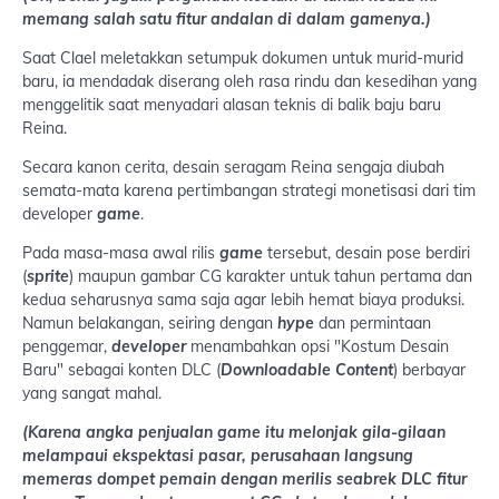
memang salah satu fitur andalan di dalam gamenya.)
Saat Clael meletakkan setumpuk dokumen untuk murid-murid
baru, ia mendadak diserang oleh rasa rindu dan kesedihan yang
menggelitik saat menyadari alasan teknis di balik baju baru
Reina.
Secara kanon cerita, desain seragam Reina sengaja diubah
semata-mata karena pertimbangan strategi monetisasi dari tim
developer
game
.
Pada masa-masa awal rilis
game
tersebut, desain pose berdiri
(
sprite
) maupun gambar CG karakter untuk tahun pertama dan
kedua seharusnya sama saja agar lebih hemat biaya produksi.
Namun belakangan, seiring dengan
hype
dan permintaan
penggemar,
developer
menambahkan opsi "Kostum Desain
Baru" sebagai konten DLC (
Downloadable Content
) berbayar
yang sangat mahal.
(Karena angka penjualan game itu melonjak gila-gilaan
melampaui ekspektasi pasar, perusahaan langsung
memeras dompet pemain dengan merilis seabrek DLC fitur