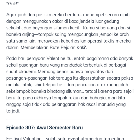
"Guk!"
Agak jauh dari posisi mereka berdua... menempel secara ajaib
dengan menggunakan cakar di kaca jendela luar gedung
sekolah, dua bayangan siluman kecil—Kuma si beruang dan si
boneka anjing—tampak saling mengacungkan jempol ke arah
satu sama lain, merayakan keberhasilan operasi taktis mereka
dalam 'Membelokkan Rute Pejalan Kaki'.
Pada hari perayaan Valentine itu, entah bagaimana ada banyak
sekali pasangan baru yang mendadak terbentuk di berbagai
sudut akademi. Memang benar bahwa mayoritas dari
pasangan-pasangan tak terduga itu dipersatukan secara paksa
melalui intrik, sihir teleportasi, dan pencucian otak ruang oleh
sekelompok boneka binatang siluman... tetapi karena para sejoli
baru itu pada akhirnya tampak rukun dan bahagia, mari kita
anggap saja tidak ada pelanggaran hak asasi manusia yang
terjadi.
Episode 307: Awal Semester Baru
Festival Valentine—salah satu
event
utama dan terpenting