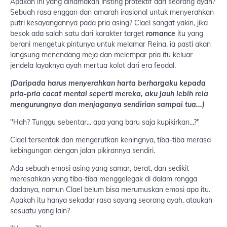
Apakah ini yang dinamakan insting protektif dari seorang ayah?
Sebuah rasa enggan dan amarah irasional untuk menyerahkan
putri kesayangannya pada pria asing? Clael sangat yakin, jika
besok ada salah satu dari karakter target
romance
itu yang
berani mengetuk pintunya untuk melamar Reina, ia pasti akan
langsung menendang meja dan melempar pria itu keluar
jendela layaknya ayah mertua kolot dari era feodal.
(Daripada harus menyerahkan harta berhargaku kepada
pria-pria cacat mental seperti mereka, aku jauh lebih rela
mengurungnya dan menjaganya sendirian sampai tua...)
"Hah? Tunggu sebentar... apa yang baru saja kupikirkan...?"
Clael tersentak dan mengerutkan keningnya, tiba-tiba merasa
kebingungan dengan jalan pikirannya sendiri.
Ada sebuah emosi asing yang samar, berat, dan sedikit
meresahkan yang tiba-tiba menggelegak di dalam rongga
dadanya, namun Clael belum bisa merumuskan emosi apa itu.
Apakah itu hanya sekadar rasa sayang seorang ayah, ataukah
sesuatu yang lain?