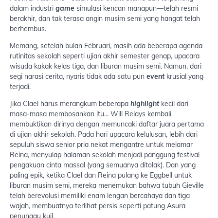
dalam industri
game
simulasi kencan manapun—telah resmi
berakhir, dan tak terasa angin musim semi yang hangat telah
berhembus.
Memang, setelah bulan Februari, masih ada beberapa agenda
rutinitas sekolah seperti ujian akhir semester genap, upacara
wisuda kakak kelas tiga, dan liburan musim semi. Namun, dari
segi narasi cerita, nyaris tidak ada satu pun
event
krusial yang
terjadi.
Jika Clael harus merangkum beberapa
highlight
kecil dari
masa-masa membosankan itu... Will Relays kembali
membuktikan dirinya dengan memuncaki daftar juara pertama
di ujian akhir sekolah. Pada hari upacara kelulusan, lebih dari
sepuluh siswa senior pria nekat mengantre untuk melamar
Reina, menyulap halaman sekolah menjadi panggung festival
pengakuan cinta massal (yang semuanya ditolak). Dan yang
paling epik, ketika Clael dan Reina pulang ke Eggbell untuk
liburan musim semi, mereka menemukan bahwa tubuh Gieville
telah berevolusi memiliki enam lengan bercahaya dan tiga
wajah, membuatnya terlihat persis seperti patung Asura
penunggu kuil.