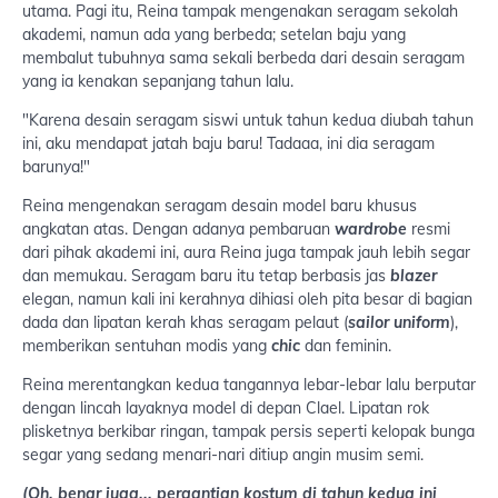
utama. Pagi itu, Reina tampak mengenakan seragam sekolah
akademi, namun ada yang berbeda; setelan baju yang
membalut tubuhnya sama sekali berbeda dari desain seragam
yang ia kenakan sepanjang tahun lalu.
"Karena desain seragam siswi untuk tahun kedua diubah tahun
ini, aku mendapat jatah baju baru! Tadaaa, ini dia seragam
barunya!"
Reina mengenakan seragam desain model baru khusus
angkatan atas. Dengan adanya pembaruan
wardrobe
resmi
dari pihak akademi ini, aura Reina juga tampak jauh lebih segar
dan memukau. Seragam baru itu tetap berbasis jas
blazer
elegan, namun kali ini kerahnya dihiasi oleh pita besar di bagian
dada dan lipatan kerah khas seragam pelaut (
sailor uniform
),
memberikan sentuhan modis yang
chic
dan feminin.
Reina merentangkan kedua tangannya lebar-lebar lalu berputar
dengan lincah layaknya model di depan Clael. Lipatan rok
plisketnya berkibar ringan, tampak persis seperti kelopak bunga
segar yang sedang menari-nari ditiup angin musim semi.
(Oh, benar juga... pergantian kostum di tahun kedua ini