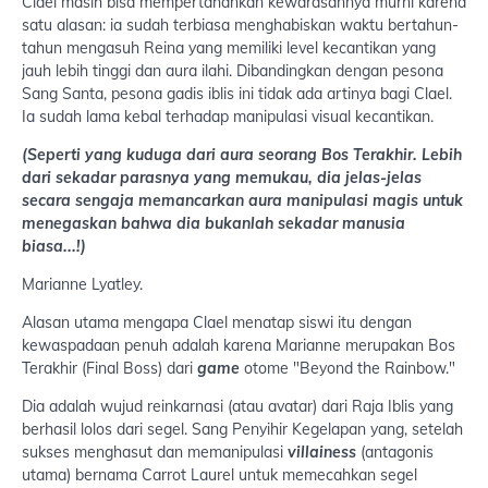
Clael masih bisa mempertahankan kewarasannya murni karena
satu alasan: ia sudah terbiasa menghabiskan waktu bertahun-
tahun mengasuh Reina yang memiliki level kecantikan yang
jauh lebih tinggi dan aura ilahi. Dibandingkan dengan pesona
Sang Santa, pesona gadis iblis ini tidak ada artinya bagi Clael.
Ia sudah lama kebal terhadap manipulasi visual kecantikan.
(Seperti yang kuduga dari aura seorang Bos Terakhir. Lebih
dari sekadar parasnya yang memukau, dia jelas-jelas
secara sengaja memancarkan aura manipulasi magis untuk
menegaskan bahwa dia bukanlah sekadar manusia
biasa...!)
Marianne Lyatley.
Alasan utama mengapa Clael menatap siswi itu dengan
kewaspadaan penuh adalah karena Marianne merupakan Bos
Terakhir (Final Boss) dari
game
otome "Beyond the Rainbow."
Dia adalah wujud reinkarnasi (atau avatar) dari Raja Iblis yang
berhasil lolos dari segel. Sang Penyihir Kegelapan yang, setelah
sukses menghasut dan memanipulasi
villainess
(antagonis
utama) bernama Carrot Laurel untuk memecahkan segel