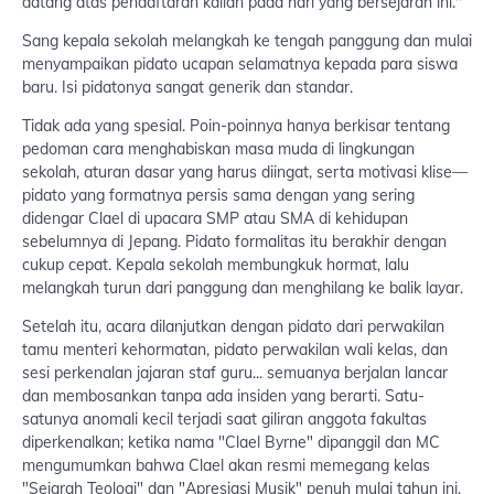
datang atas pendaftaran kalian pada hari yang bersejarah ini."
Sang kepala sekolah melangkah ke tengah panggung dan mulai
menyampaikan pidato ucapan selamatnya kepada para siswa
baru. Isi pidatonya sangat generik dan standar.
Tidak ada yang spesial. Poin-poinnya hanya berkisar tentang
pedoman cara menghabiskan masa muda di lingkungan
sekolah, aturan dasar yang harus diingat, serta motivasi klise—
pidato yang formatnya persis sama dengan yang sering
didengar Clael di upacara SMP atau SMA di kehidupan
sebelumnya di Jepang. Pidato formalitas itu berakhir dengan
cukup cepat. Kepala sekolah membungkuk hormat, lalu
melangkah turun dari panggung dan menghilang ke balik layar.
Setelah itu, acara dilanjutkan dengan pidato dari perwakilan
tamu menteri kehormatan, pidato perwakilan wali kelas, dan
sesi perkenalan jajaran staf guru... semuanya berjalan lancar
dan membosankan tanpa ada insiden yang berarti. Satu-
satunya anomali kecil terjadi saat giliran anggota fakultas
diperkenalkan; ketika nama "Clael Byrne" dipanggil dan MC
mengumumkan bahwa Clael akan resmi memegang kelas
"Sejarah Teologi" dan "Apresiasi Musik" penuh mulai tahun ini,