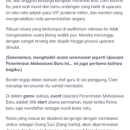
elit, dan anggota keluarga kerajaan menimba ilmu. Oleh karena
itu, para wali murid dan tamu undangan yang hadir di upacara
ini rata-rata adalah para VIP, jenderal militer, dan menteri yang
mengendalikan roda pemerintahan negara.
Ribuan siswa yang berkumpul di auditorium raksasa itu tidak
mengeluarkan suara bising sedikit pun. Mereka menunggu
dengan sangat tenang dan disiplin hingga prosesi upacara
dimulai.
(Sebenarnya, menghadiri acara seremonial seperti Upacara
Penerimaan Mahasiswa Baru ini... ini juga pertama kalinya
bagiku.)
Berdiri tegap dalam barisan staf guru di sisi panggung, Clael
menatap kerumunan itu sambil membatin.
Di dalam
game
aslinya,
event
Upacara Penerimaan Mahasiswa
Baru adalah titik
start
utama permainan, tepat ketika Reina
baru saja mendaftar sebagai murid kelas satu.
Reina yang masuk ke akademi bergengsi dengan membawa
status sebagai Orang Suci (Sang Santa), akan dipertemukan