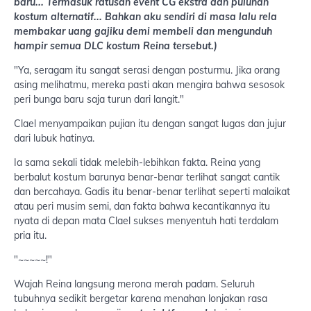
baru... Termasuk ratusan event CG ekstra dan puluhan
kostum alternatif... Bahkan aku sendiri di masa lalu rela
membakar uang gajiku demi membeli dan mengunduh
hampir semua DLC kostum Reina tersebut.)
"Ya, seragam itu sangat serasi dengan posturmu. Jika orang
asing melihatmu, mereka pasti akan mengira bahwa sesosok
peri bunga baru saja turun dari langit."
Clael menyampaikan pujian itu dengan sangat lugas dan jujur
dari lubuk hatinya.
Ia sama sekali tidak melebih-lebihkan fakta. Reina yang
berbalut kostum barunya benar-benar terlihat sangat cantik
dan bercahaya. Gadis itu benar-benar terlihat seperti malaikat
atau peri musim semi, dan fakta bahwa kecantikannya itu
nyata di depan mata Clael sukses menyentuh hati terdalam
pria itu.
"~~~~~!"
Wajah Reina langsung merona merah padam. Seluruh
tubuhnya sedikit bergetar karena menahan lonjakan rasa