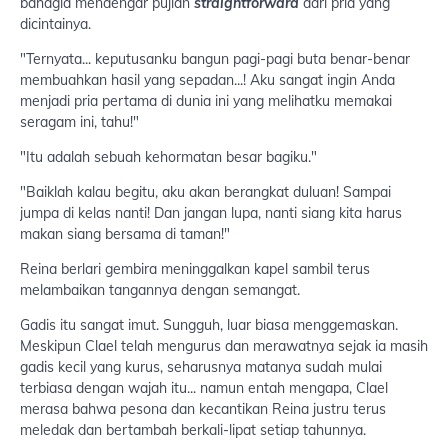
bahagia mendengar pujian
straightforward
dari pria yang
dicintainya.
"Ternyata... keputusanku bangun pagi-pagi buta benar-benar
membuahkan hasil yang sepadan...! Aku sangat ingin Anda
menjadi pria pertama di dunia ini yang melihatku memakai
seragam ini, tahu!"
"Itu adalah sebuah kehormatan besar bagiku."
"Baiklah kalau begitu, aku akan berangkat duluan! Sampai
jumpa di kelas nanti! Dan jangan lupa, nanti siang kita harus
makan siang bersama di taman!"
Reina berlari gembira meninggalkan kapel sambil terus
melambaikan tangannya dengan semangat.
Gadis itu sangat imut. Sungguh, luar biasa menggemaskan.
Meskipun Clael telah mengurus dan merawatnya sejak ia masih
gadis kecil yang kurus, seharusnya matanya sudah mulai
terbiasa dengan wajah itu... namun entah mengapa, Clael
merasa bahwa pesona dan kecantikan Reina justru terus
meledak dan bertambah berkali-lipat setiap tahunnya.