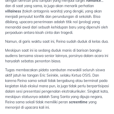
dengan deretan pria tampan yang menjadi target
romance
...
dan di saat yang sama, ia juga akan menarik perhatian
villainess
(tokoh antagonis wanita) yang dengki, yang akan
menjadi penyulut konflik dan perundungan di sekolah. Bisa
dibilang, upacara penerimaan adalah titik nol (prolog) yang
menandai awal dari sebuah kehidupan baru yang dipenuhi oleh
perpaduan antara kisah cinta dan tragedi.
Namun, di garis waktu saat ini, Reina sudah duduk di kelas dua.
Meskipun saat ini ia sedang duduk manis di barisan bangku
audiens bersama siswa senior lainnya, porsinya dalam acara ini
hanyalah sebatas penonton biasa.
Tugas membacakan pidato sambutan mewakili seluruh siswa
aktif jatuh ke tangan Eric Seinkle, selaku Ketua OSIS. Dan
karena Reina sama sekali tidak bergabung atau berminat pada
kegiatan klub ekskul mana pun, ia juga tidak perlu berpartisipasi
dalam sesi presentasi pengenalan ekstrakurikuler. Singkat kata,
meskipun statusnya adalah Sang Santa yang dipuja negara,
Reina sama sekali tidak memiliki peran
screentime
yang
menonjol di upacara kali ini.