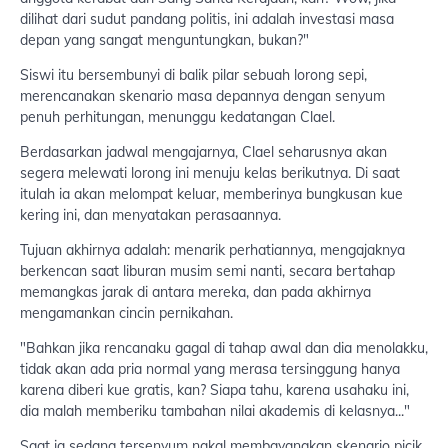
dilihat dari sudut pandang politis, ini adalah investasi masa
depan yang sangat menguntungkan, bukan?"
Siswi itu bersembunyi di balik pilar sebuah lorong sepi,
merencanakan skenario masa depannya dengan senyum
penuh perhitungan, menunggu kedatangan Clael.
Berdasarkan jadwal mengajarnya, Clael seharusnya akan
segera melewati lorong ini menuju kelas berikutnya. Di saat
itulah ia akan melompat keluar, memberinya bungkusan kue
kering ini, dan menyatakan perasaannya.
Tujuan akhirnya adalah: menarik perhatiannya, mengajaknya
berkencan saat liburan musim semi nanti, secara bertahap
memangkas jarak di antara mereka, dan pada akhirnya
mengamankan cincin pernikahan.
"Bahkan jika rencanaku gagal di tahap awal dan dia menolakku,
tidak akan ada pria normal yang merasa tersinggung hanya
karena diberi kue gratis, kan? Siapa tahu, karena usahaku ini,
dia malah memberiku tambahan nilai akademis di kelasnya..."
Saat ia sedang tersenyum nakal membayangkan skenario picik