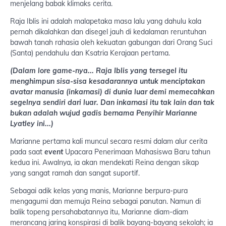
menjelang babak klimaks cerita.
Raja Iblis ini adalah malapetaka masa lalu yang dahulu kala
pernah dikalahkan dan disegel jauh di kedalaman reruntuhan
bawah tanah rahasia oleh kekuatan gabungan dari Orang Suci
(Santa) pendahulu dan Ksatria Kerajaan pertama.
(Dalam lore game-nya... Raja Iblis yang tersegel itu
menghimpun sisa-sisa kesadarannya untuk menciptakan
avatar manusia (inkarnasi) di dunia luar demi memecahkan
segelnya sendiri dari luar. Dan inkarnasi itu tak lain dan tak
bukan adalah wujud gadis bernama Penyihir Marianne
Lyatley ini...)
Marianne pertama kali muncul secara resmi dalam alur cerita
pada saat
event
Upacara Penerimaan Mahasiswa Baru tahun
kedua ini. Awalnya, ia akan mendekati Reina dengan sikap
yang sangat ramah dan sangat suportif.
Sebagai adik kelas yang manis, Marianne berpura-pura
mengagumi dan memuja Reina sebagai panutan. Namun di
balik topeng persahabatannya itu, Marianne diam-diam
merancang jaring konspirasi di balik bayang-bayang sekolah; ia