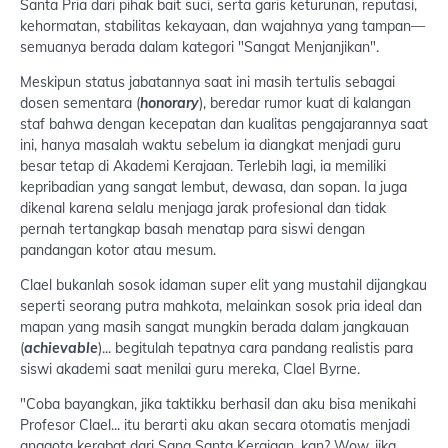
Santa Pria dari pihak bait suci, serta garis keturunan, reputasi,
kehormatan, stabilitas kekayaan, dan wajahnya yang tampan—
semuanya berada dalam kategori "Sangat Menjanjikan".
Meskipun status jabatannya saat ini masih tertulis sebagai
dosen sementara (
honorary
), beredar rumor kuat di kalangan
staf bahwa dengan kecepatan dan kualitas pengajarannya saat
ini, hanya masalah waktu sebelum ia diangkat menjadi guru
besar tetap di Akademi Kerajaan. Terlebih lagi, ia memiliki
kepribadian yang sangat lembut, dewasa, dan sopan. Ia juga
dikenal karena selalu menjaga jarak profesional dan tidak
pernah tertangkap basah menatap para siswi dengan
pandangan kotor atau mesum.
Clael bukanlah sosok idaman super elit yang mustahil dijangkau
seperti seorang putra mahkota, melainkan sosok pria ideal dan
mapan yang masih sangat mungkin berada dalam jangkauan
(
achievable
)... begitulah tepatnya cara pandang realistis para
siswi akademi saat menilai guru mereka, Clael Byrne.
"Coba bayangkan, jika taktikku berhasil dan aku bisa menikahi
Profesor Clael... itu berarti aku akan secara otomatis menjadi
anggota kerabat dari Sang Santa Kerajaan, kan? Wow, jika