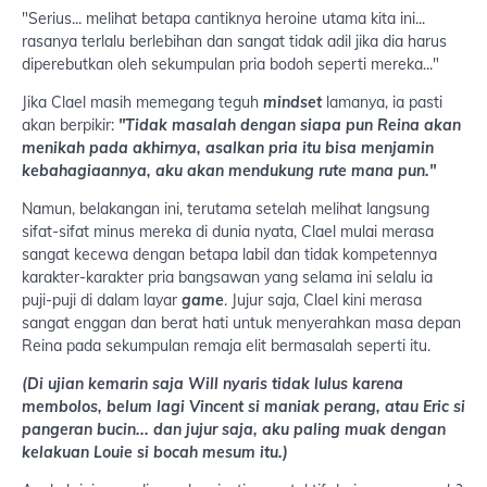
"Serius... melihat betapa cantiknya heroine utama kita ini...
rasanya terlalu berlebihan dan sangat tidak adil jika dia harus
diperebutkan oleh sekumpulan pria bodoh seperti mereka..."
Jika Clael masih memegang teguh
mindset
lamanya, ia pasti
akan berpikir:
"Tidak masalah dengan siapa pun Reina akan
menikah pada akhirnya, asalkan pria itu bisa menjamin
kebahagiaannya, aku akan mendukung rute mana pun."
Namun, belakangan ini, terutama setelah melihat langsung
sifat-sifat minus mereka di dunia nyata, Clael mulai merasa
sangat kecewa dengan betapa labil dan tidak kompetennya
karakter-karakter pria bangsawan yang selama ini selalu ia
puji-puji di dalam layar
game
. Jujur saja, Clael kini merasa
sangat enggan dan berat hati untuk menyerahkan masa depan
Reina pada sekumpulan remaja elit bermasalah seperti itu.
(Di ujian kemarin saja Will nyaris tidak lulus karena
membolos, belum lagi Vincent si maniak perang, atau Eric si
pangeran bucin... dan jujur saja, aku paling muak dengan
kelakuan Louie si bocah mesum itu.)