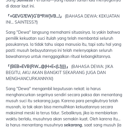
di dasar laut ini.
『+GEVG?EW}G`B*RW}VB...!』
(BAHASA DEWA: KEKUATAN
INI... SAINTESS?!)
Sang "Dewa" langsung memahami situasinya. Ia yakin bahwa
pemilik kekuatan suci itulah yang telah membantai seluruh
pasukannya. Ia tidak tahu siapa manusia itu, tapi satu hal yang
pasti: musuh bebuyutannya ini telah melenyapkan seluruh
bawahannya untuk menggagalkan ritual kebangkitannya.
『{BEB=EVB{RW...@(H+E<{L!})}}』
(BAHASA DEWA: JIKA
BEGITU, AKU AKAN BANGKIT SEKARANG JUGA DAN
MENGHANCURKANNYA!)
Sang "Dewa" mengambil keputusan nekat: ia harus
menghancurkan segelnya sendiri secara paksa dan menantang
musuh suci itu sekarang juga. Karena para pengikutnya telah
musnah, ia tak akan bisa memulihkan kekuatannya secara
maksimal meski ia terus tidur. Sebaliknya, jika ia membiarkan
waktu berlalu, musuhnya akan semakin kuat. Oleh karena itu...
ia harus menantang musuhnya
sekarang
, saat sang musuh (ia