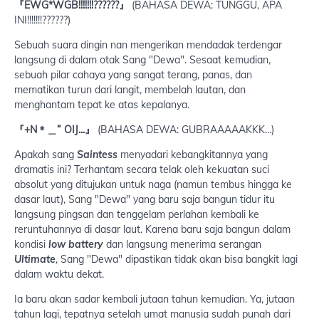
『EWG*WGB!!!!!!!??????』
(BAHASA DEWA: TUNGGU, APA
INI!!!!!!!??????)
Sebuah suara dingin nan mengerikan mendadak terdengar
langsung di dalam otak Sang "Dewa". Sesaat kemudian,
sebuah pilar cahaya yang sangat terang, panas, dan
mematikan turun dari langit, membelah lautan, dan
menghantam tepat ke atas kepalanya.
『+N＊＿” OIJ...』
(BAHASA DEWA: GUBRAAAAAKKK...)
Apakah sang
Saintess
menyadari kebangkitannya yang
dramatis ini? Terhantam secara telak oleh kekuatan suci
absolut yang ditujukan untuk naga (namun tembus hingga ke
dasar laut), Sang "Dewa" yang baru saja bangun tidur itu
langsung pingsan dan tenggelam perlahan kembali ke
reruntuhannya di dasar laut. Karena baru saja bangun dalam
kondisi
low battery
dan langsung menerima serangan
Ultimate
, Sang "Dewa" dipastikan tidak akan bisa bangkit lagi
dalam waktu dekat.
Ia baru akan sadar kembali jutaan tahun kemudian. Ya, jutaan
tahun lagi, tepatnya setelah umat manusia sudah punah dari