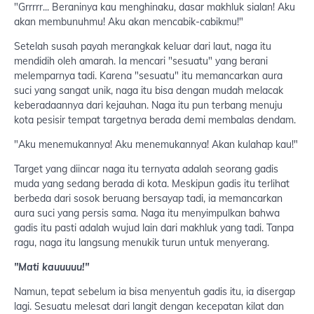
"Grrrrr... Beraninya kau menghinaku, dasar makhluk sialan! Aku
akan membunuhmu! Aku akan mencabik-cabikmu!"
Setelah susah payah merangkak keluar dari laut, naga itu
mendidih oleh amarah. Ia mencari "sesuatu" yang berani
melemparnya tadi. Karena "sesuatu" itu memancarkan aura
suci yang sangat unik, naga itu bisa dengan mudah melacak
keberadaannya dari kejauhan. Naga itu pun terbang menuju
kota pesisir tempat targetnya berada demi membalas dendam.
"Aku menemukannya! Aku menemukannya! Akan kulahap kau!"
Target yang diincar naga itu ternyata adalah seorang gadis
muda yang sedang berada di kota. Meskipun gadis itu terlihat
berbeda dari sosok beruang bersayap tadi, ia memancarkan
aura suci yang persis sama. Naga itu menyimpulkan bahwa
gadis itu pasti adalah wujud lain dari makhluk yang tadi. Tanpa
ragu, naga itu langsung menukik turun untuk menyerang.
"Mati kauuuuu!"
Namun, tepat sebelum ia bisa menyentuh gadis itu, ia disergap
lagi. Sesuatu melesat dari langit dengan kecepatan kilat dan