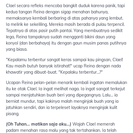
Clael secara refleks mencoba bangkit duduk karena panik, tapi
kedua tangan Reina dengan sigap menahan bahunya,
memaksanya kembali berbaring di atas pahanya yang lembut.
Ia melirik ke sekeliling. Mereka masih berada di pulau terpencil.
Tepatnya di atas pasir putih pantai. Yang membuatnya sedikit
lega, Reina tampaknya sudah mengganti bikini daun yang
konyol (dan berbahaya) itu dengan gaun musim panas putihnya
yang biasa.
"Kepalamu terbentur sangat keras sampai kau pingsan, Clael!
Kau masih butuh banyak istirahat!" ucap Reina dengan nada
khawatir yang dibuat-buat. "Kepalaku terbentur...?"
Ucapan Reina pelan-pelan menarik kembali ingatan memalukan
itu ke otak Clael. Ia ingat melihat naga. Ia ingat sangat terkejut
sampai menjatuhkan buah beri yang dipegangnya. Lalu... ia
berniat mundur, tapi kakinya malah menginjak buah yang ia
jatuhkan sendiri, dan ia terpeleset layaknya menginjak kulit
pisang.
(Oh Tuhan... matikan saja aku...)
Wajah Clael memerah
padam menahan rasa malu yang tak tertahankan. Ia telah