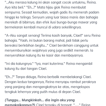
"...Aku merasa kalung ini akan sangat cocok untukmu, Reina.
Ayo kita beli." "Eh...?" Mata hijau giok Reina membulat
sempurna. Sesaat kemudian, wajah gadis itu memerah padam
hingga ke telinga. Senyum yang luar biasa manis dan bahagia
merekah di bibirnya, dan efek ilusi bunga-bunga mawar yang
bermekaran kembali muncul di udara sekelilingnya.
"A-Aku sangat senang! Terima kasih banyak, Clael!" seru Reina
bahagia. "Yaah, ini bukan barang mahal, jadi tidak perlu
bereaksi berlebihan begitu..." Clael berdeham canggung untuk
menyembunyikan wajahnya yang juga sedikit memerah. Ia
menyerahkan kalung itu ke kasir dan membayarnya.
"Ini dia kalungnya." "Iya, mari kuterima." Reina mengambil
kalung itu dari tangan Clael.
"Eh...?" Tanpa diduga, Reina berbalik membelakangi Clael.
Dengan kedua tangannya, Reina menyapu rambut peraknya
yang panjang dan mengangkatnya ke atas, mengekspos
tengkuk lehernya yang putih mulus di depan Clael.
(Tunggu... Mungkinkah... dia ingin aku yang
memakaikannya?!)
Clael terpaku di tempat. "......" Reina