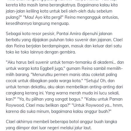
kereta kita masih lama berangkatnya. Bagaimana kalau kita
jalan-jalan keliling kota untuk beli oleh-oleh dulu sebelum
pulang?" "Mau! Ayo kita pergi!" Reina mengangguk antusias,
kesedihannya langsung menguap.
Sebagai kota resor pesisir, Pantai Amira dipenuhi jalanan
berbatu yang dijajakan puluhan toko suvenir dan jajanan. Clael
dan Reina berjalan berdampingan, masuk dan keluar dari satu
toko ke toko lainnya dengan gembira.
"Aku harus beli suvenir untuk teman-temanku di akademi... dan
untuk warga kota Eggbell juga," gumam Reina sambil memilih-
milih barang. "Menurutku permen manis atau cokelat paling
cocok untuk dibagikan pada warga kota." "Setuju! Oh, dan
untuk teman dekatku, aku akan membelikan anting-anting dari
cangkang kerang ini. Yang warna merah muda ini lucu sekali,
kan?" "Ya, itu pilihan yang sangat bagus." "Kalau untuk Paman
Roywood, Clael mau belikan apa?" "Untuk Roywood ya... hmm,
karena dia suka minum, bagaimana kalau anggur buah?"
Clael akhirnya membeli beberapa botol anggur buah langka
yang diimpor dari luar negeri melalui jalur laut.