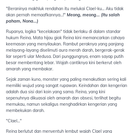
"Beraninya makhluk rendahan itu melukai Clael-ku... Aku tidak
akan pernah memaafkannya...!"
Meong, meong... (Itu salah
paham, Nona...)
Rupanya, logika "kecelakaan" tidak berlaku di dalam standar
hukum Reina. Mata hijau giok Reina kini memancarkan cahaya
keemasan yang menyilaukan. Rambut peraknya yang panjang
melayang-layang diselimuti aura merah darah, bergerak-gerak
liar seperti ular Medusa. Dari punggungnya, enam sayap putih
besar membentang lebar. Wajah cantiknya kini berkerut oleh
amarah yang membakar.
Sejak zaman kuno, monster yang paling menakutkan sering kali
memiliki wujud yang sangat rupawan. Keindahan dan kengerian
adalah dua sisi dari koin yang sama. Reina, yang kini
sepenuhnya dikuasai oleh amarah dan obsesi, terlihat begitu
memukau, namun sekaligus menghadirkan kengerian yang
membekukan darah.
"Clael..."
Reina berlutut dan menyentuh lembut wajah Clael yang