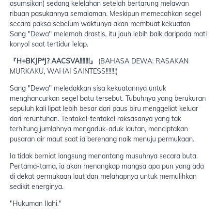
asumsikan) sedang kelelahan setelah bertarung melawan
ribuan pasukannya semalaman. Meskipun memecahkan segel
secara paksa sebelum waktunya akan membuat kekuatan
Sang "Dewa" melemah drastis, itu jauh lebih baik daripada mati
konyol saat tertidur lelap.
『H+BKJP*J? AACSVA!!!!!!!』
(BAHASA DEWA: RASAKAN
MURKAKU, WAHAI SAINTESS!!!!!!!)
Sang "Dewa" meledakkan sisa kekuatannya untuk
menghancurkan segel batu tersebut. Tubuhnya yang berukuran
sepuluh kali lipat lebih besar dari paus biru menggeliat keluar
dari reruntuhan. Tentakel-tentakel raksasanya yang tak
terhitung jumlahnya mengaduk-aduk lautan, menciptakan
pusaran air maut saat ia berenang naik menuju permukaan.
Ia tidak berniat langsung menantang musuhnya secara buta.
Pertama-tama, ia akan menangkap mangsa apa pun yang ada
di dekat permukaan laut dan melahapnya untuk memulihkan
sedikit energinya.
"Hukuman Ilahi."