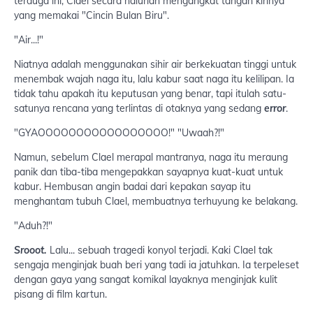
terduga ini, Clael secara naluriah mengangkat tangan kirinya
yang memakai "Cincin Bulan Biru".
"Air...!"
Niatnya adalah menggunakan sihir air berkekuatan tinggi untuk
menembak wajah naga itu, lalu kabur saat naga itu kelilipan. Ia
tidak tahu apakah itu keputusan yang benar, tapi itulah satu-
satunya rencana yang terlintas di otaknya yang sedang
error
.
"GYAOOOOOOOOOOOOOOOOO!" "Uwaah?!"
Namun, sebelum Clael merapal mantranya, naga itu meraung
panik dan tiba-tiba mengepakkan sayapnya kuat-kuat untuk
kabur. Hembusan angin badai dari kepakan sayap itu
menghantam tubuh Clael, membuatnya terhuyung ke belakang.
"Aduh?!"
Srooot.
Lalu... sebuah tragedi konyol terjadi. Kaki Clael tak
sengaja menginjak buah beri yang tadi ia jatuhkan. Ia terpeleset
dengan gaya yang sangat komikal layaknya menginjak kulit
pisang di film kartun.