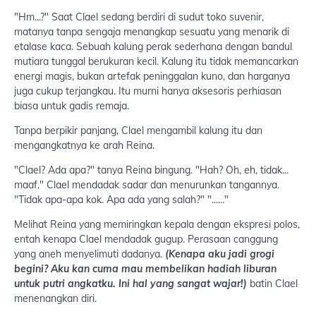
"Hm...?" Saat Clael sedang berdiri di sudut toko suvenir,
matanya tanpa sengaja menangkap sesuatu yang menarik di
etalase kaca. Sebuah kalung perak sederhana dengan bandul
mutiara tunggal berukuran kecil. Kalung itu tidak memancarkan
energi magis, bukan artefak peninggalan kuno, dan harganya
juga cukup terjangkau. Itu murni hanya aksesoris perhiasan
biasa untuk gadis remaja.
Tanpa berpikir panjang, Clael mengambil kalung itu dan
mengangkatnya ke arah Reina.
"Clael? Ada apa?" tanya Reina bingung. "Hah? Oh, eh, tidak...
maaf." Clael mendadak sadar dan menurunkan tangannya.
"Tidak apa-apa kok. Apa ada yang salah?" "......"
Melihat Reina yang memiringkan kepala dengan ekspresi polos,
entah kenapa Clael mendadak gugup. Perasaan canggung
yang aneh menyelimuti dadanya.
(Kenapa aku jadi grogi
begini? Aku kan cuma mau membelikan hadiah liburan
untuk putri angkatku. Ini hal yang sangat wajar!)
batin Clael
menenangkan diri.