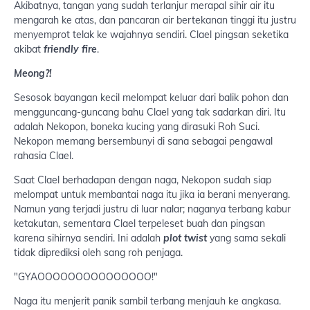
Akibatnya, tangan yang sudah terlanjur merapal sihir air itu
mengarah ke atas, dan pancaran air bertekanan tinggi itu justru
menyemprot telak ke wajahnya sendiri. Clael pingsan seketika
akibat
friendly fire
.
Meong?!
Sesosok bayangan kecil melompat keluar dari balik pohon dan
mengguncang-guncang bahu Clael yang tak sadarkan diri. Itu
adalah Nekopon, boneka kucing yang dirasuki Roh Suci.
Nekopon memang bersembunyi di sana sebagai pengawal
rahasia Clael.
Saat Clael berhadapan dengan naga, Nekopon sudah siap
melompat untuk membantai naga itu jika ia berani menyerang.
Namun yang terjadi justru di luar nalar; naganya terbang kabur
ketakutan, sementara Clael terpeleset buah dan pingsan
karena sihirnya sendiri. Ini adalah
plot twist
yang sama sekali
tidak diprediksi oleh sang roh penjaga.
"GYAOOOOOOOOOOOOOOO!"
Naga itu menjerit panik sambil terbang menjauh ke angkasa.