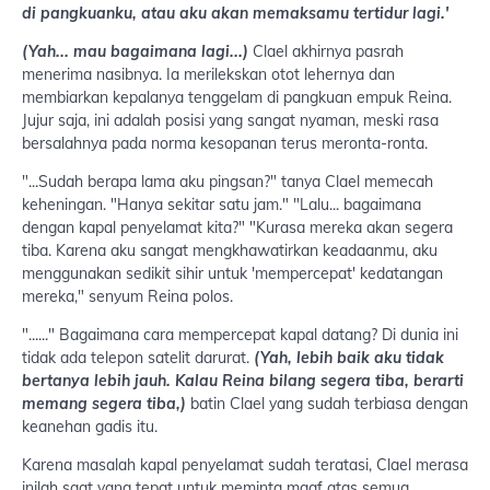
di pangkuanku, atau aku akan memaksamu tertidur lagi.'
(Yah... mau bagaimana lagi...)
Clael akhirnya pasrah
menerima nasibnya. Ia merilekskan otot lehernya dan
membiarkan kepalanya tenggelam di pangkuan empuk Reina.
Jujur saja, ini adalah posisi yang sangat nyaman, meski rasa
bersalahnya pada norma kesopanan terus meronta-ronta.
"...Sudah berapa lama aku pingsan?" tanya Clael memecah
keheningan. "Hanya sekitar satu jam." "Lalu... bagaimana
dengan kapal penyelamat kita?" "Kurasa mereka akan segera
tiba. Karena aku sangat mengkhawatirkan keadaanmu, aku
menggunakan sedikit sihir untuk 'mempercepat' kedatangan
mereka," senyum Reina polos.
"......" Bagaimana cara mempercepat kapal datang? Di dunia ini
tidak ada telepon satelit darurat.
(Yah, lebih baik aku tidak
bertanya lebih jauh. Kalau Reina bilang segera tiba, berarti
memang segera tiba,)
batin Clael yang sudah terbiasa dengan
keanehan gadis itu.
Karena masalah kapal penyelamat sudah teratasi, Clael merasa
inilah saat yang tepat untuk meminta maaf atas semua