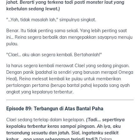
jahat. Berarti yang terkena tadi pasti monster laut yang
kebetulan sedang lewat.)
"...Yah, tidak masalah lah," simpulnya singkat.
Benar. Itu tidak penting sama sekali. Yang lebih penting saat
ini... Reina segera berbalik dan mengepakkan sayapnya menuju
pulau.
"Clael... aku akan segera kembali. Bertahanlah!"
Ia harus segera kembali merawat Clael yang sedang pingsan.
Dengan panik (padahal ia sendiri yang barusan merapal Omega
Heal), Reina melesat kembali ke pulau untuk memberikan
pertolongan pertama (berupa bantal paha) kepada sang ayah
angkat yang kepalanya terbentur.
Episode 89: Terbangun di Atas Bantal Paha
Clael sedang terlelap dalam kegelapan.
(Tadi... sepertinya
kepalaku terbentur keras sampai pingsan. Ah iya, aku
tersandung sesuatu dan jatuh. Sial, ingatanku sedikit
kabur... apa yang sebenarnya terjadi tadi?)
Dalam