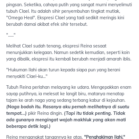
pingsan. Seketika, cahaya putih yang sangat murni menyelimuti
tubuh Clael. Itu adalah sihir penyembuhan tingkat mutlak,
"Omega Heal". Ekspresi Clael yang tadi sedikit meringis kini
berubah damai akibat efek sihir tersebut.
"......"
Melihat Clael sudah tenang, ekspresi Reina sesaat
menunjukkan kelegaan. Namun sedetik kemudian, seperti koin
yang dibalik, ekspresi itu kembali berubah menjadi amarah iblis.
"Hukuman Ilahi akan turun kepada siapa pun yang berani
menyakiti Clael-ku..."
Tubuh Reina perlahan melayang ke udara. Mengepakkan enam
sayap putihnya, ia melesat ke langit biru, matanya menatap
tajam ke arah naga yang sedang terbang kabur di kejauhan.
(Naga bodoh itu. Rasanya aku pernah melihatnya di suatu
tempat...)
pikir Reina dingin.
(Tapi itu tidak penting. Tidak
ada gunanya mengingat wajah makhluk yang akan mati
beberapa detik lagi.)
Reina mengangkat tangannya ke atas.
"Penghakiman Ilahi."