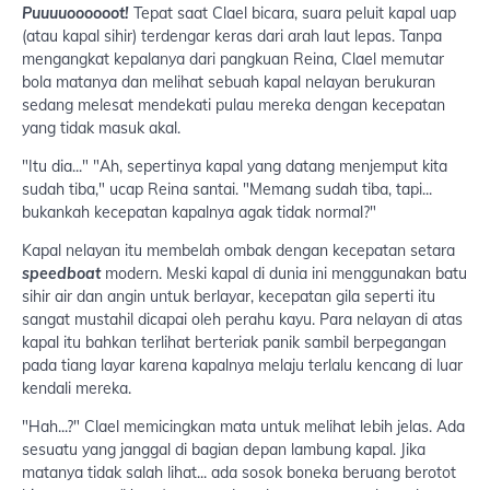
Puuuuoooooot!
Tepat saat Clael bicara, suara peluit kapal uap
(atau kapal sihir) terdengar keras dari arah laut lepas. Tanpa
mengangkat kepalanya dari pangkuan Reina, Clael memutar
bola matanya dan melihat sebuah kapal nelayan berukuran
sedang melesat mendekati pulau mereka dengan kecepatan
yang tidak masuk akal.
"Itu dia..." "Ah, sepertinya kapal yang datang menjemput kita
sudah tiba," ucap Reina santai. "Memang sudah tiba, tapi...
bukankah kecepatan kapalnya agak tidak normal?"
Kapal nelayan itu membelah ombak dengan kecepatan setara
speedboat
modern. Meski kapal di dunia ini menggunakan batu
sihir air dan angin untuk berlayar, kecepatan gila seperti itu
sangat mustahil dicapai oleh perahu kayu. Para nelayan di atas
kapal itu bahkan terlihat berteriak panik sambil berpegangan
pada tiang layar karena kapalnya melaju terlalu kencang di luar
kendali mereka.
"Hah...?" Clael memicingkan mata untuk melihat lebih jelas. Ada
sesuatu yang janggal di bagian depan lambung kapal. Jika
matanya tidak salah lihat... ada sosok boneka beruang berotot