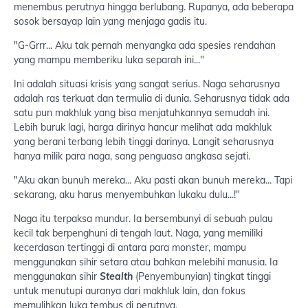
menembus perutnya hingga berlubang. Rupanya, ada beberapa
sosok bersayap lain yang menjaga gadis itu.
"G-Grrr... Aku tak pernah menyangka ada spesies rendahan
yang mampu memberiku luka separah ini..."
Ini adalah situasi krisis yang sangat serius. Naga seharusnya
adalah ras terkuat dan termulia di dunia. Seharusnya tidak ada
satu pun makhluk yang bisa menjatuhkannya semudah ini.
Lebih buruk lagi, harga dirinya hancur melihat ada makhluk
yang berani terbang lebih tinggi darinya. Langit seharusnya
hanya milik para naga, sang penguasa angkasa sejati.
"Aku akan bunuh mereka... Aku pasti akan bunuh mereka... Tapi
sekarang, aku harus menyembuhkan lukaku dulu...!"
Naga itu terpaksa mundur. Ia bersembunyi di sebuah pulau
kecil tak berpenghuni di tengah laut. Naga, yang memiliki
kecerdasan tertinggi di antara para monster, mampu
menggunakan sihir setara atau bahkan melebihi manusia. Ia
menggunakan sihir
Stealth
(Penyembunyian) tingkat tinggi
untuk menutupi auranya dari makhluk lain, dan fokus
memulihkan luka tembus di perutnya.