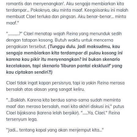
romantis dan menyenangkan'. Aku sengaja membiarkan kita
terdampar... Pokoknya, aku minta maaf. Keegoisanku ini malah
membuat Clael terluka dan pingsan. Aku benar-benar... minta
maaf."
"............?" Clael menatap wajah Reina yang menunduk sedih
dengan tatapan kosong. Butuh waktu untuk mencerna
pengakuan tersebut.
(Tunggu dulu. Jadi maksudmu, kau
sengaja membiarkan kita terdampar di pulau kosong ini
karena kau pikir itu menyenangkan? Ini bukan skenario
kecelakaan, tapi skenario 'liburan pantai eksklusif' yang
kau ciptakan sendiri?!)
Clael tidak ingat kapan persisnya, tapi ia yakin Reina merasa
bersalah atas alasan yang sangat keliru.
"...Baiklah. Karena kita berdua sama-sama sudah meminta
maaf dan merasa bersalah, mari kita akhiri diskusi ini," putus
Clael bijaksana (karena lelah berpikir). "......Ya, Clael." Reina
tersenyum lega.
"Jadi... tentang kapal yang akan menjemput kita..."