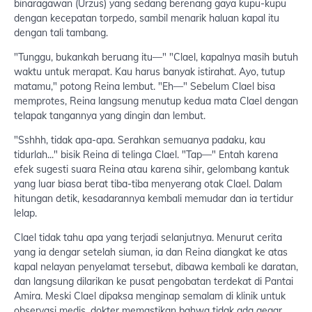
binaragawan (Urzus) yang sedang berenang gaya kupu-kupu
dengan kecepatan torpedo, sambil menarik haluan kapal itu
dengan tali tambang.
"Tunggu, bukankah beruang itu—" "Clael, kapalnya masih butuh
waktu untuk merapat. Kau harus banyak istirahat. Ayo, tutup
matamu," potong Reina lembut. "Eh—" Sebelum Clael bisa
memprotes, Reina langsung menutup kedua mata Clael dengan
telapak tangannya yang dingin dan lembut.
"Sshhh, tidak apa-apa. Serahkan semuanya padaku, kau
tidurlah..." bisik Reina di telinga Clael. "Tap—" Entah karena
efek sugesti suara Reina atau karena sihir, gelombang kantuk
yang luar biasa berat tiba-tiba menyerang otak Clael. Dalam
hitungan detik, kesadarannya kembali memudar dan ia tertidur
lelap.
Clael tidak tahu apa yang terjadi selanjutnya. Menurut cerita
yang ia dengar setelah siuman, ia dan Reina diangkat ke atas
kapal nelayan penyelamat tersebut, dibawa kembali ke daratan,
dan langsung dilarikan ke pusat pengobatan terdekat di Pantai
Amira. Meski Clael dipaksa menginap semalam di klinik untuk
observasi medis, dokter memastikan bahwa tidak ada gegar