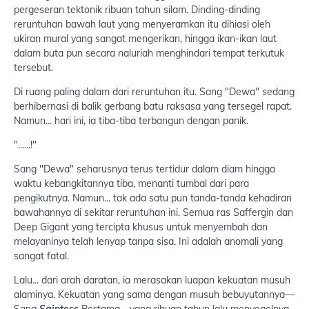
pergeseran tektonik ribuan tahun silam. Dinding-dinding
reruntuhan bawah laut yang menyeramkan itu dihiasi oleh
ukiran mural yang sangat mengerikan, hingga ikan-ikan laut
dalam buta pun secara naluriah menghindari tempat terkutuk
tersebut.
Di ruang paling dalam dari reruntuhan itu. Sang "Dewa" sedang
berhibernasi di balik gerbang batu raksasa yang tersegel rapat.
Namun... hari ini, ia tiba-tiba terbangun dengan panik.
"......!"
Sang "Dewa" seharusnya terus tertidur dalam diam hingga
waktu kebangkitannya tiba, menanti tumbal dari para
pengikutnya. Namun... tak ada satu pun tanda-tanda kehadiran
bawahannya di sekitar reruntuhan ini. Semua ras Saffergin dan
Deep Gigant yang tercipta khusus untuk menyembah dan
melayaninya telah lenyap tanpa sisa. Ini adalah anomali yang
sangat fatal.
Lalu... dari arah daratan, ia merasakan luapan kekuatan musuh
alaminya. Kekuatan yang sama dengan musuh bebuyutannya—
Sang
Saintess
Pertama—yang ribuan tahun lalu menyegelnya