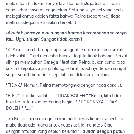
melakukan tindakan konyol level komedi
slapstick
di situasi
yang seharusnya menegangkan. Satu-satunya hal yang sedikit
melegakannya adalah fakta bahwa Reina (sepertinya) tidak
melihat adegan memalukan tersebut.
(Aku tak percaya aku pingsan karena kecerobohan sekonyol
itu... Ugh, sialan! Sangat tidak keren!)
"A-Aku sudah tidak apa-apa, sungguh. Kepalaku sama sekali
tidak sakit," Clael mencoba bangkit lagi. Ia tidak bohong. Berkat
sihir penyembuhan
Omega Heal
dari Reina, bukan cuma rasa
sakit di kepalanya yang hilang, seluruh tubuhnya terasa sangat
segar seolah baru tidur sepuluh jam di kasur premium.
"TIDAK." Namun, Reina memotongnya dengan nada absolut.
"E-Eh? Tapi aku sudah—" "TIDAK BOLEH." "Reina, kita tidak
bisa terus-terusan berbaring begini..." "POKOKNYA TIDAK
BOLEH." "......"
Jika Reina sudah menggunakan nada keras kepala seperti itu,
maka tidak ada ruang untuk negosiasi. Ia menatap Clael
dengan tatapan yang seolah berkata
'Tidurlah dengan patuh