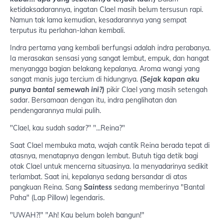
ketidaksadarannya, ingatan Clael masih belum tersusun rapi.
Namun tak lama kemudian, kesadarannya yang sempat
terputus itu perlahan-lahan kembali.
Indra pertama yang kembali berfungsi adalah indra perabanya.
Ia merasakan sensasi yang sangat lembut, empuk, dan hangat
menyangga bagian belakang kepalanya. Aroma wangi yang
sangat manis juga tercium di hidungnya.
(Sejak kapan aku
punya bantal semewah ini?)
pikir Clael yang masih setengah
sadar. Bersamaan dengan itu, indra penglihatan dan
pendengarannya mulai pulih.
"Clael, kau sudah sadar?" "...Reina?"
Saat Clael membuka mata, wajah cantik Reina berada tepat di
atasnya, menatapnya dengan lembut. Butuh tiga detik bagi
otak Clael untuk mencerna situasinya. Ia menyadarinya sedikit
terlambat. Saat ini, kepalanya sedang bersandar di atas
pangkuan Reina. Sang
Saintess
sedang memberinya "Bantal
Paha" (Lap Pillow) legendaris.
"UWAH?!" "Ah! Kau belum boleh bangun!"