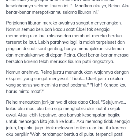
kesalahannya selama liburan ini. "...Maafkan aku ya, Reina. Aku
benar-benar merepotkanmu selama liburan ini."
Perjalanan liburan mereka awalnya sangat menyenangkan.
Namun semua berubah kacau saat Clael tak sengaja
memancing ular laut raksasa dan membuat mereka berdua
terseret ke laut. Lebih parahnya lagi, ia malah terpeleset dan
pingsan di saat-saat genting, hanya menunjukkan sisi lemah
dan memalukannya di depan Reina. Clael benar-benar merasa
bersalah karena telah merusak liburan putri angkatnya.
Namun anehnya, Reina justru menundukkan wajahnya dengan
ekspresi yang sangat menyesal. "Tidak... Clael, justru akulah
yang seharusnya meminta maaf padamu." "Hah? Kenapa kau
harus minta maaf?"
Reina menautkan jari-jarinya di atas dada Clael. "Sejujurnya...
kalau aku mau, aku bisa saja menghabisi ular laut itu sejak
awal. Atau lebih tepatnya, ada banyak kesempatan bagiku
untuk mencegah kita jatuh ke laut... Aku memang tidak sengaja
jatuh, tapi aku juga tidak melawan tarikan ular laut itu karena
aku berpikir 'Wah, terdampar berdua di pulau terpencil pasti