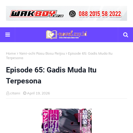
Home
Yami-ochi Rasu Bosu Reijou
Episode 65: Gadis Muda Itu
Terpesona
Episode 65: Gadis Muda Itu
Terpesona
citami
April 19, 2026