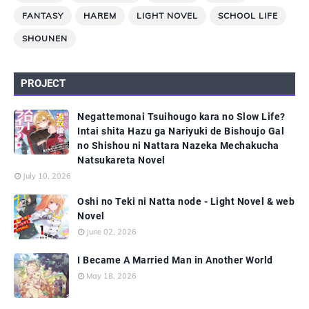
FANTASY
HAREM
LIGHT NOVEL
SCHOOL LIFE
SHOUNEN
PROJECT
Negattemonai Tsuihougo kara no Slow Life?
Intai shita Hazu ga Nariyuki de Bishoujo Gal
no Shishou ni Nattara Nazeka Mechakucha
Natsukareta Novel
July 10, 2026
Oshi no Teki ni Natta node - Light Novel & web
Novel
June 02, 2026
I Became A Married Man in Another World
May 18, 2026