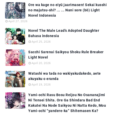
Ore wa kage no eiyū jaarimasen! Sekai kusshi
no majutsu-shi? ... ... Nani sore (bō) Light
Novel Indonesia
April 27, 2026
Novel The Male Lead's Adopted Daughter
Bahasa indonesia
April 25, 2026
Sacchi Sarenai Saikyou Shoku Rule Breaker
Light Novel
April 20, 2026
Watashi wa tada no wakiyakudakedo, aete
akuyaku o eranda
April 19, 2026
Yami-ochi Rasu Bosu Reijou No Osananajimi
Ni Tensei Shita. Ore Ga Shindara Bad End
Kakutei Na Node Saikyou Ni Natta Kedo, Mou
Yami-ochi “yandere-ka” Shitemasen Ka?