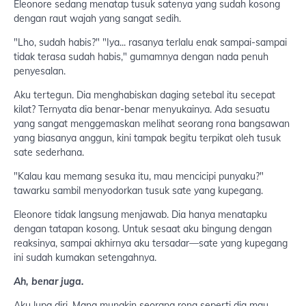
Eleonore sedang menatap tusuk satenya yang sudah kosong
dengan raut wajah yang sangat sedih.
"Lho, sudah habis?" "Iya... rasanya terlalu enak sampai-sampai
tidak terasa sudah habis," gumamnya dengan nada penuh
penyesalan.
Aku tertegun. Dia menghabiskan daging setebal itu secepat
kilat? Ternyata dia benar-benar menyukainya. Ada sesuatu
yang sangat menggemaskan melihat seorang rona bangsawan
yang biasanya anggun, kini tampak begitu terpikat oleh tusuk
sate sederhana.
"Kalau kau memang sesuka itu, mau mencicipi punyaku?"
tawarku sambil menyodorkan tusuk sate yang kupegang.
Eleonore tidak langsung menjawab. Dia hanya menatapku
dengan tatapan kosong. Untuk sesaat aku bingung dengan
reaksinya, sampai akhirnya aku tersadar—sate yang kupegang
ini sudah kumakan setengahnya.
Ah, benar juga.
Aku lupa diri. Mana mungkin seorang rona seperti dia mau