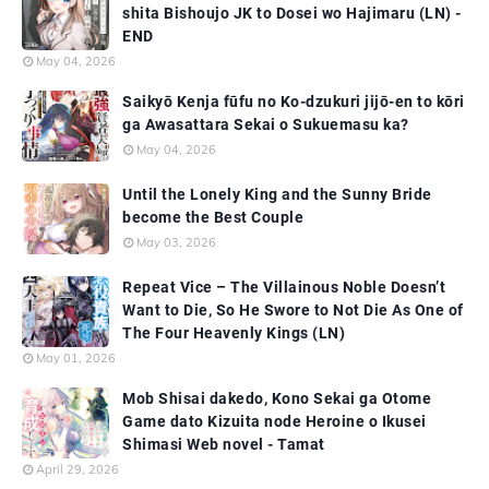
shita Bishoujo JK to Dosei wo Hajimaru (LN) -
END
May 04, 2026
Saikyō Kenja fūfu no Ko-dzukuri jijō-en to kōri
ga Awasattara Sekai o Sukuemasu ka?
May 04, 2026
Until the Lonely King and the Sunny Bride
become the Best Couple
May 03, 2026
Repeat Vice – The Villainous Noble Doesn’t
Want to Die, So He Swore to Not Die As One of
The Four Heavenly Kings (LN)
May 01, 2026
Mob Shisai dakedo, Kono Sekai ga Otome
Game dato Kizuita node Heroine o Ikusei
Shimasi Web novel - Tamat
April 29, 2026