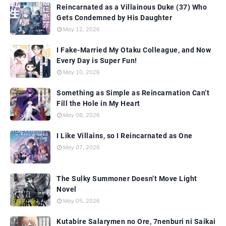
Reincarnated as a Villainous Duke (37) Who
Gets Condemned by His Daughter
May 12, 2026
I Fake-Married My Otaku Colleague, and Now
Every Day is Super Fun!
May 10, 2026
Something as Simple as Reincarnation Can’t
Fill the Hole in My Heart
May 08, 2026
I Like Villains, so I Reincarnated as One
May 07, 2026
The Sulky Summoner Doesn’t Move Light
Novel
May 05, 2026
Kutabire Salarymen no Ore, 7nenburi ni Saikai