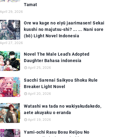
Tamat
April 29, 2026
Ore wa kage no eiyū jaarimasen! Sekai
kusshi no majutsu-shi? ... ... Nani sore
(bō) Light Novel Indonesia
April 27, 2026
Novel The Male Lead's Adopted
Daughter Bahasa indonesia
April 25, 2026
Sacchi Sarenai Saikyou Shoku Rule
Breaker Light Novel
April 20, 2026
Watashi wa tada no wakiyakudakedo,
aete akuyaku o eranda
April 19, 2026
Yami-ochi Rasu Bosu Reijou No