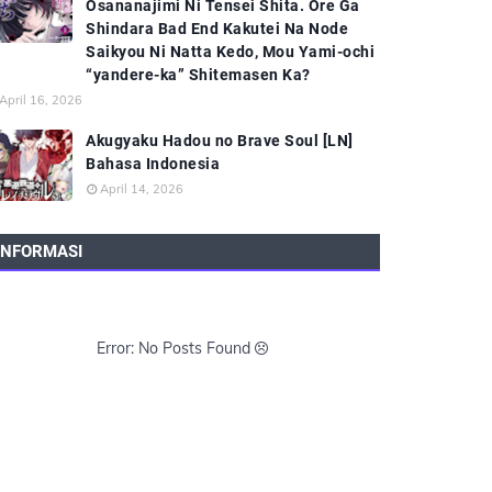
Osananajimi Ni Tensei Shita. Ore Ga
Shindara Bad End Kakutei Na Node
Saikyou Ni Natta Kedo, Mou Yami-ochi
“yandere-ka” Shitemasen Ka?
April 16, 2026
Akugyaku Hadou no Brave Soul [LN]
Bahasa Indonesia
April 14, 2026
INFORMASI
Error: No Posts Found