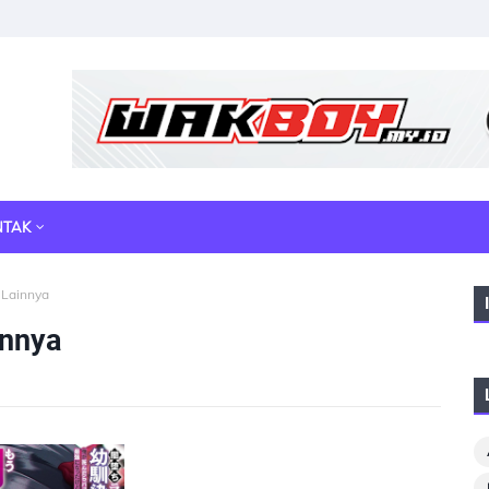
NTAK
 Lainnya
innya