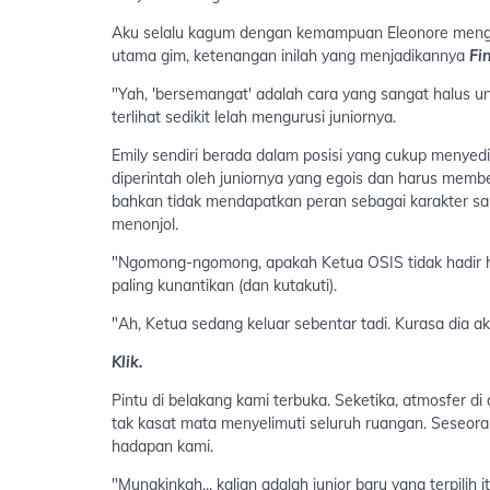
Aku selalu kagum dengan kemampuan Eleonore mengha
utama gim, ketenangan inilah yang menjadikannya
Fi
"Yah, 'bersemangat' adalah cara yang sangat halus u
terlihat sedikit lelah mengurusi juniornya.
Emily sendiri berada dalam posisi yang cukup menyedih
diperintah oleh juniornya yang egois dan harus memb
bahkan tidak mendapatkan peran sebagai karakter sa
menonjol.
"Ngomong-ngomong, apakah Ketua OSIS tidak hadir ha
paling kunantikan (dan kutakuti).
"Ah, Ketua sedang keluar sebentar tadi. Kurasa dia 
Klik.
Pintu di belakang kami terbuka. Seketika, atmosfer d
tak kasat mata menyelimuti seluruh ruangan. Seseor
hadapan kami.
"Mungkinkah... kalian adalah junior baru yang terpilih i