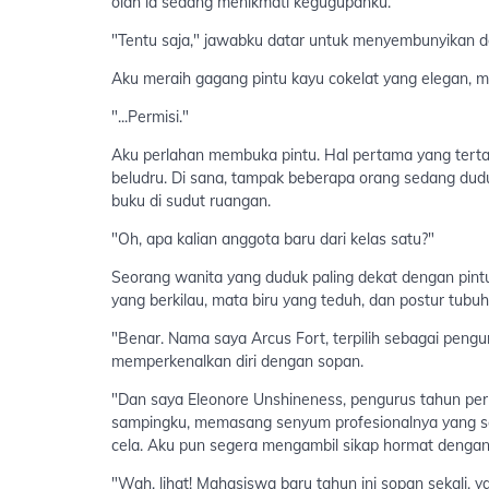
olah ia sedang menikmati kegugupanku.
"Tentu saja," jawabku datar untuk menyembunyikan d
Aku meraih gagang pintu kayu cokelat yang elegan, me
"...Permisi."
Aku perlahan membuka pintu. Hal pertama yang tertan
beludru. Di sana, tampak beberapa orang sedang duduk
buku di sudut ruangan.
"Oh, apa kalian anggota baru dari kelas satu?"
Seorang wanita yang duduk paling dekat dengan pintu
yang berkilau, mata biru yang teduh, dan postur tubuh
"Benar. Nama saya Arcus Fort, terpilih sebagai pengur
memperkenalkan diri dengan sopan.
"Dan saya Eleonore Unshineness, pengurus tahun per
sampingku, memasang senyum profesionalnya yang 
cela. Aku pun segera mengambil sikap hormat dengan
"Wah, lihat! Mahasiswa baru tahun ini sopan sekali, y