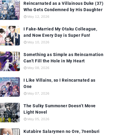
Reincarnated as a Villainous Duke (37)
Who Gets Condemned by His Daughter
May 12, 2026
I Fake-Married My Otaku Colleague,
and Now Every Day is Super Fun!
May 10, 2026
Something as Simple as Reincarnation
Can’t Fill the Hole in My Heart
May 08, 2026
I Like Villains, so I Reincarnated as
One
May 07, 2026
The Sulky Summoner Doesn’t Move
Light Novel
May 05, 2026
Kutabire Salarymen no Ore, 7nenburi