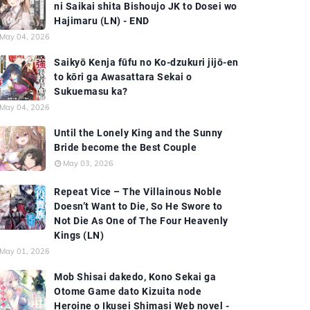
ni Saikai shita Bishoujo JK to Dosei wo
Hajimaru (LN) - END
May 04, 2026
Saikyō Kenja fūfu no Ko-dzukuri jijō-en
to kōri ga Awasattara Sekai o
Sukuemasu ka?
May 04, 2026
Until the Lonely King and the Sunny
Bride become the Best Couple
May 03, 2026
Repeat Vice – The Villainous Noble
Doesn’t Want to Die, So He Swore to
Not Die As One of The Four Heavenly
Kings (LN)
May 01, 2026
Mob Shisai dakedo, Kono Sekai ga
Otome Game dato Kizuita node
Heroine o Ikusei Shimasi Web novel -