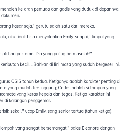
Ia menoleh ke arah pemuda dan gadis yang duduk di depannya,
k dokumen.
orang kasar saja," gerutu salah satu dari mereka.
lu, aku tidak bisa menyalahkan Emily-senpai," timpal yang
sejak hari pertama! Dia yang paling bermasalah!"
ibutan kecil. ...Bahkan di lini masa yang sudah bergeser ini,
urus OSIS tahun kedua. Ketiganya adalah karakter penting di
ata yang mudah tersinggung; Carlos adalah si tampan yang
camata yang keras kepala dan tegas. Ketiga karakter ini
er di kalangan penggemar.
isik sekali," ucap Emily, sang senior tertua (tahun ketiga),
 kelompok yang sangat bersemangat," balas Eleonore dengan