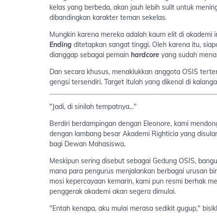
kelas yang berbeda, akan jauh lebih sulit untuk meni
dibandingkan karakter teman sekelas.
Mungkin karena mereka adalah kaum elit di akademi 
Ending
ditetapkan sangat tinggi. Oleh karena itu, sia
dianggap sebagai pemain
hardcore
yang sudah menam
Dan secara khusus, menaklukkan anggota OSIS terte
gengsi tersendiri. Target itulah yang dikenal di kala
"Jadi, di sinilah tempatnya..."
Berdiri berdampingan dengan Eleonore, kami mendong
dengan lambang besar Akademi Righticia yang disula
bagi Dewan Mahasiswa.
Meskipun sering disebut sebagai Gedung OSIS, bangun
mana para pengurus menjalankan berbagai urusan bir
mosi kepercayaan kemarin, kami pun resmi berhak mem
penggerak akademi akan segera dimulai.
"Entah kenapa, aku mulai merasa sedikit gugup," bisik