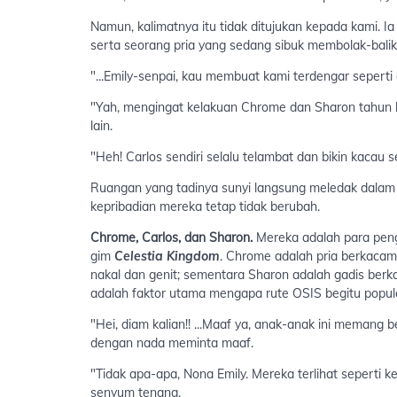
Namun, kalimatnya itu tidak ditujukan kepada kami. 
serta seorang pria yang sedang sibuk membolak-bali
"...Emily-senpai, kau membuat kami terdengar seperti 
"Yah, mengingat kelakuan Chrome dan Sharon tahun la
lain.
"Heh! Carlos sendiri selalu telambat dan bikin kacau 
Ruangan yang tadinya sunyi langsung meledak dalam ker
kepribadian mereka tetap tidak berubah.
Chrome, Carlos, dan Sharon.
Mereka adalah para peng
gim
Celestia Kingdom
. Chrome adalah pria berkacam
nakal dan genit; sementara Sharon adalah gadis berka
adalah faktor utama mengapa rute OSIS begitu popul
"Hei, diam kalian!! ...Maaf ya, anak-anak ini memang ber
dengan nada meminta maaf.
"Tidak apa-apa, Nona Emily. Mereka terlihat seperti
senyum tenang.