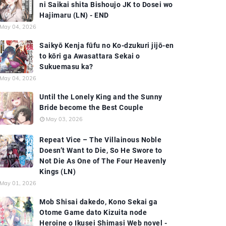
ni Saikai shita Bishoujo JK to Dosei wo
Hajimaru (LN) - END
May 04, 2026
Saikyō Kenja fūfu no Ko-dzukuri jijō-en
to kōri ga Awasattara Sekai o
Sukuemasu ka?
May 04, 2026
Until the Lonely King and the Sunny
Bride become the Best Couple
May 03, 2026
Repeat Vice – The Villainous Noble
Doesn’t Want to Die, So He Swore to
Not Die As One of The Four Heavenly
Kings (LN)
May 01, 2026
Mob Shisai dakedo, Kono Sekai ga
Otome Game dato Kizuita node
Heroine o Ikusei Shimasi Web novel -