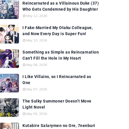
Reincarnated as a Villainous Duke (37)
Who Gets Condemned by His Daughter
May 12, 2026
I Fake-Married My Otaku Colleague,
and Now Every Day is Super Fun!
May 10, 2026
Something as Simple as Reincarnation
Can’t Fill the Hole in My Heart
May 08, 2026
I Like Villains, so I Reincarnated as
One
May 07, 2026
The Sulky Summoner Doesn’t Move
Light Novel
May 05, 2026
Kutabire Salarymen no Ore, 7nenburi