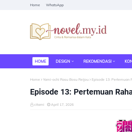
Home
WhatsApp
HOME
DESIGN
REKOMENDASI
KO
Home
Yami-ochi Rasu Bosu Reijou
Episode 13: Pertemuan 
Episode 13: Pertemuan Raha
citami
April 17, 2026