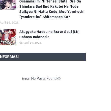
Osananajimi Ni Tensei Shita. Ore Ga
Shindara Bad End Kakutei Na Node
Saikyou Ni Natta Kedo, Mou Yami-ochi
“yandere-ka” Shitemasen Ka?
April 16, 2026
Akugyaku Hadou no Brave Soul [LN]
Bahasa Indonesia
April 14, 2026
INFORMASI
Error: No Posts Found