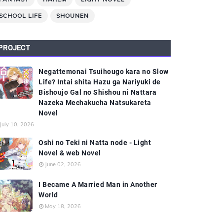
SCHOOL LIFE
SHOUNEN
PROJECT
Negattemonai Tsuihougo kara no Slow
Life? Intai shita Hazu ga Nariyuki de
Bishoujo Gal no Shishou ni Nattara
Nazeka Mechakucha Natsukareta
Novel
July 10, 2026
Oshi no Teki ni Natta node - Light
Novel & web Novel
June 02, 2026
I Became A Married Man in Another
World
May 18, 2026