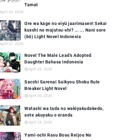
Tamat
April 29, 2026
Ore wa kage no eiyū jaarimasen! Sekai
kusshi no majutsu-shi? ... ... Nani sore
(bō) Light Novel Indonesia
April 27, 2026
Novel The Male Lead's Adopted
Daughter Bahasa indonesia
April 25, 2026
Sacchi Sarenai Saikyou Shoku Rule
Breaker Light Novel
April 20, 2026
Watashi wa tada no wakiyakudakedo,
aete akuyaku o eranda
April 19, 2026
Yami-ochi Rasu Bosu Reijou No