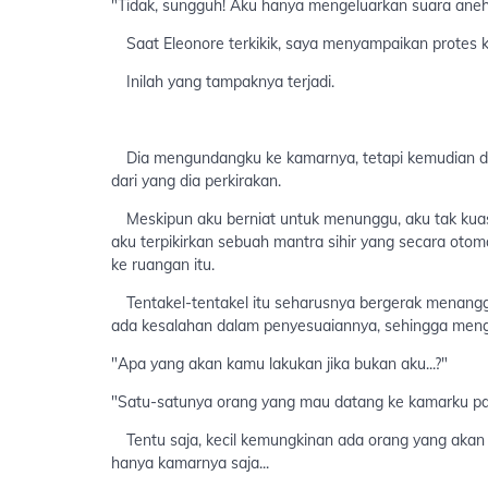
"Tidak, sungguh! Aku hanya mengeluarkan suara aneh
Saat Eleonore terkikik, saya menyampaikan protes ke
Inilah yang tampaknya terjadi.
Dia mengundangku ke kamarnya, tetapi kemudian d
dari yang dia perkirakan.
Meskipun aku berniat untuk menunggu, aku tak kuas
aku terpikirkan sebuah mantra sihir yang secara ot
ke ruangan itu.
Tentakel-tentakel itu seharusnya bergerak menangg
ada kesalahan dalam penyesuaiannya, sehingga mengh
"Apa yang akan kamu lakukan jika bukan aku...?"
"Satu-satunya orang yang mau datang ke kamarku pad
Tentu saja, kecil kemungkinan ada orang yang akan 
hanya kamarnya saja...