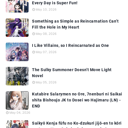
Every Day is Super Fun!
May 10, 2026
Something as Simple as Reincarnation Can’t
Fill the Hole in My Heart
May 08, 2026
I Like Villains, so I Reincarnated as One
May 07, 2026
The Sulky Summoner Doesn’t Move Light
Novel
May 05, 2026
Kutabire Salarymen no Ore, 7nenburi ni Saikai
shita Bishoujo JK to Dosei wo Hajimaru (LN) -
END
May 04, 2026
Saikyō Kenja fūfu no Ko-dzukuri jijō-en to kōri