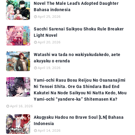
Novel The Male Lead's Adopted Daughter
Bahasa indonesia
April 25, 2026
Sacchi Sarenai Saikyou Shoku Rule Breaker
Light Novel
April 20, 2026
Watashi wa tada no wakiyakudakedo, aete
akuyaku o eranda
April 19, 2026
Yami-ochi Rasu Bosu Reijou No Osananajimi
Ni Tensei Shita. Ore Ga Shindara Bad End
Kakutei Na Node Saikyou Ni Natta Kedo, Mou
Yami-ochi “yandere-ka” Shitemasen Ka?
April 16, 2026
Akugyaku Hadou no Brave Soul [LN] Bahasa
Indonesia
April 14, 2026