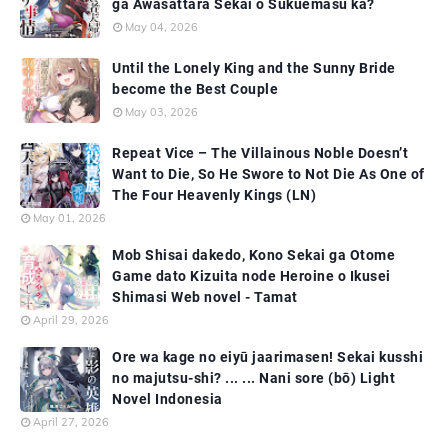
ga Awasattara Sekai o Sukuemasu ka?
May 04, 2026
Until the Lonely King and the Sunny Bride
become the Best Couple
May 03, 2026
Repeat Vice – The Villainous Noble Doesn’t
Want to Die, So He Swore to Not Die As One of
The Four Heavenly Kings (LN)
May 01, 2026
Mob Shisai dakedo, Kono Sekai ga Otome
Game dato Kizuita node Heroine o Ikusei
Shimasi Web novel - Tamat
April 29, 2026
Ore wa kage no eiyū jaarimasen! Sekai kusshi
no majutsu-shi? ... ... Nani sore (bō) Light
Novel Indonesia
April 27, 2026