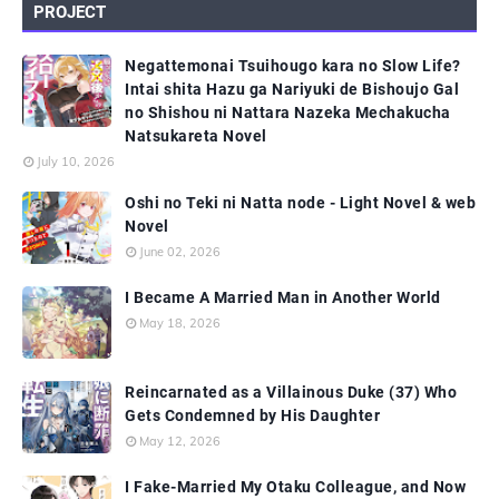
PROJECT
Negattemonai Tsuihougo kara no Slow Life?
Intai shita Hazu ga Nariyuki de Bishoujo Gal
no Shishou ni Nattara Nazeka Mechakucha
Natsukareta Novel
July 10, 2026
Oshi no Teki ni Natta node - Light Novel & web
Novel
June 02, 2026
I Became A Married Man in Another World
May 18, 2026
Reincarnated as a Villainous Duke (37) Who
Gets Condemned by His Daughter
May 12, 2026
I Fake-Married My Otaku Colleague, and Now