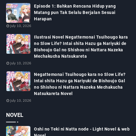
Episode 1: Bahkan Rencana Hidup yang
Matang pun Tak Selalu Berjalan Sesuai
Harapan
July 10, 2026
Ilustrasi Novel Negattemonai Tsuihougo kara
no Slow Life? Intai shita Hazu ga Nariyuki de
Bishoujo Gal no Shishou ni Nattara Nazeka
Mechakucha Natsukareta
July 10, 2026
Negattemonai Tsuihougo kara no Slow Life?
Intai shita Hazu ga Nariyuki de Bishoujo Gal
no Shishou ni Nattara Nazeka Mechakucha
Natsukareta Novel
July 10, 2026
NOVEL
Oshi no Teki ni Natta node - Light Novel & web
Novel